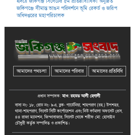
হৃদয়ে জকিগঞ্জ সিলেটের ৫ম প্রতিষ্ঠাবার্ষিকী অনুষ্ঠিত
উদ্যোগে দিনব্যাপী ফ্রি চক্ষু সেবা ক্যাম্প
জকিগঞ্জে সীমান্ত ভাঙন পরিদর্শনে ভূমি রেকর্ড ও জরিপ
অধিদপ্তরের মহাপরিচালক
জকিগঞ্জে সাজাপ্রাপ্ত আসামিসহ
গ্রেফতার ২
রেলপথে যুক্ত হবে জকিগঞ্জ-কানাইঘাট,
শুরু হচ্ছে সম্ভাব্যতা সমীক্ষা
আমাদের পথচলা
আমাদের পরিবার
আমাদের প্রতিনিধি
সাবেক এমপি হাফিজ আহমদ
মজুমদার কি আত্মগোপনে? ভাইরাল
ছবি ঘিরে আলোচনা!
প্রধান সম্পাদক:
মাও: রহমত আলী হেলালী
বাসা নং- ১৮, রোড নং- ৯এ, ব্লক- গার্ডেনিয়া, শাহপরাণ (রহ.) উপশহর,
থানা-শাহপরাণ, সিলেট সিটি কর্পোরেশন এবং নিউ বর্ণমালা অফসেট প্রেস,
৪৪ রাজা ম্যানশন, জিন্দাবাজার, সিলেট থেকে শরীফ মো: হোসাইন
চৌধুরী কর্তৃক সম্পাদিত ও প্রকাশিত।