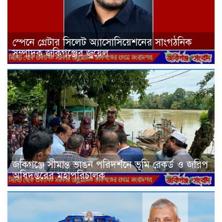
স্পেনে গ্রেটার সিলেট অ্যাসোসিয়েশনের সাংগঠনিক
সম্পাদক জকিগঞ্জের জুয়েল
জকিগঞ্জে সীমান্ত ভাঙন পরিদর্শনে ভূমি রেকর্ড ও জরিপ
অধিদপ্তরের মহাপরিচালক