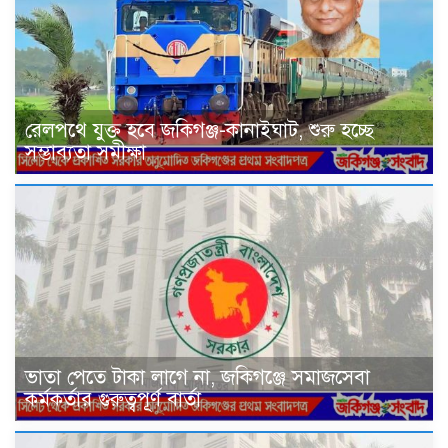
রেলপথে যুক্ত হবে জকিগঞ্জ-কানাইঘাট, শুরু হচ্ছে
সম্ভাব্যতা সমীক্ষা
ভাতা পেতে টাকা লাগে না, জকিগঞ্জে সমাজসেবা
কর্মকর্তার গুরুত্বপূর্ণ বার্তা