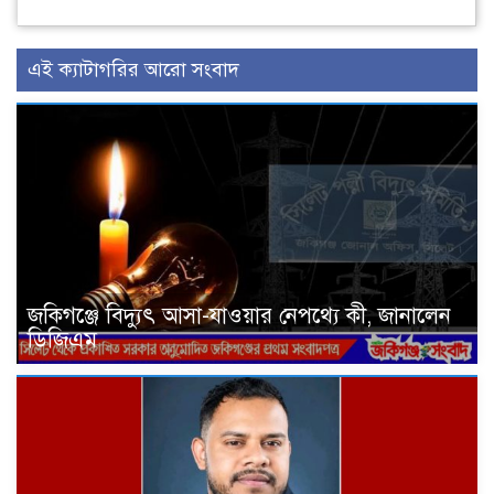
এই ক্যাটাগরির আরো সংবাদ
জকিগঞ্জে বিদ্যুৎ আসা-যাওয়ার নেপথ্যে কী, জানালেন
ডিজিএম