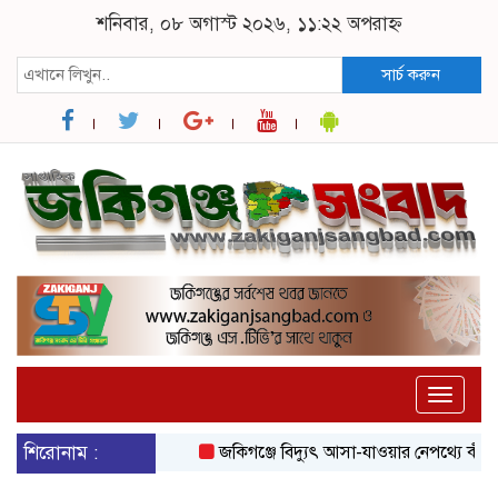
শনিবার, ০৮ অগাস্ট ২০২৬, ১১:২২ অপরাহ্ন
সার্চ করুন
Toggle
naviga
শিরোনাম :
জকিগঞ্জে বিদ্যুৎ আসা-যাওয়ার নেপথ্যে কী, জান