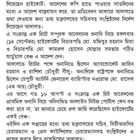
দিয়েছেন হাইকোর্ট। আদেশের কপি হাতে পাওয়ার সাতদিনের
মধ্যে এ আদেশ বাস্তবায়ন করে, তা প্রতিবেদন আকারে আদালতে
জমা দেওয়ার জন্য তথ্য মন্ত্রণালয়ের সচিবসহ সংশ্লিষ্টদের নির্দেশ
দিয়েছেন আদালত।
এ সংক্রান্ত এক রিটে সম্পূরক আবেদনের শুনানি নিয়ে মঙ্গলবার
(১৪ সেপ্টেম্বর) হাইকোর্টের বিচারপতি মো. মজিবুর রহমান মিয়া
ও বিচারপতি মো. কামরুল হোসেন মোল্লার সমন্বয়ে গঠিত
ভার্চুয়াল বেঞ্চ এ আদেশ দেন।
আদালতে রিটের পক্ষে শুনানিতে ছিলেন অ্যাডভোকেট জারিন
রহমান ও রাশিদা চৌধুরী নীলু। অন্যদিকে রাষ্ট্রপক্ষে শুনানিতে
ছিলেন ডেপুটি অ্যাটর্নি জেনারেল ব্যারিস্টার নওরোজ মো. রাসেল
(এম আর) চৌধুরী।
এর আগে গত ১৬ আগস্ট এ সংক্রান্ত এক রিট আবেদনের
প্রাথমিক শুনানি নিয়ে অনিবন্ধিত অনলাইন নিউজ পোর্টাল কেন বন্ধ
করা হবে না, তা জানতে চেয়ে রুল জারি করেছিলেন হাইকোর্টের
একই বেঞ্চ।
ওইদিন এক সপ্তাহের মধ্যে তথ্য মন্ত্রণালয়ের সচিব, বিটিআরসির
চেয়ারম্যান ও প্রেস কাউন্সিলের চেয়ারম্যানসহ সংশ্লিষ্টদের এ
রুলের জবাব দিতে বলেছিলেন আদালত।