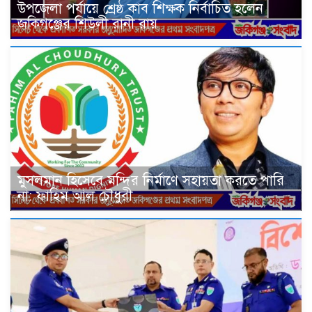
উপজেলা পর্যায়ে শ্রেষ্ঠ কাব শিক্ষক নির্বাচিত হলেন
জকিগঞ্জের শিউলী রানী রায়
মুসলমান হিসেবে মন্দির নির্মাণে সহায়তা করতে পারি
না: ফাহিম আল চৌধুরী