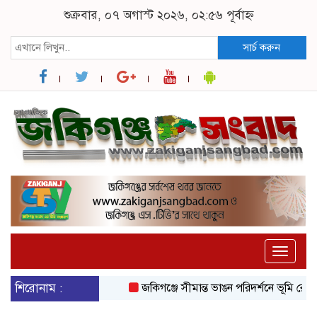
শুক্রবার, ০৭ অগাস্ট ২০২৬, ০২:৫৬ পূর্বাহ্ন
সার্চ করুন
Toggle
naviga
শিরোনাম :
জকিগঞ্জে সীমান্ত ভাঙন পরিদর্শনে ভূমি রেকর্ড 