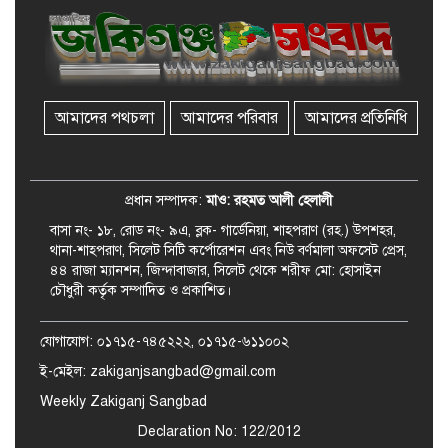
জকিগঞ্জে সুরমা নদীর বালুমহালে
মোবাইল কোর্ট পরিচালনা করলেন
ইউএনও: সরেজমিনে অভিযোগের
সত্যতা মেলেনি
আমাদের পথচলা
আমাদের পরিবার
আমাদের প্রতিনিধি
জকিগঞ্জে ৪ হাজার পিস ইয়াবাসহ
একজন গ্রেপ্তার
প্রধান সম্পাদক:
মাও: রহমত আলী হেলালী
বাসা নং- ১৮, রোড নং- ৯এ, ব্লক- গার্ডেনিয়া, শাহপরাণ (রহ.) উপশহর,
থানা-শাহপরাণ, সিলেট সিটি কর্পোরেশন এবং নিউ বর্ণমালা অফসেট প্রেস,
৪৪ রাজা ম্যানশন, জিন্দাবাজার, সিলেট থেকে শরীফ মো: হোসাইন
চৌধুরী কর্তৃক সম্পাদিত ও প্রকাশিত।
যোগাযোগ: ০১৭১৫-৭৪৫২২২, ০১৭১৫-৬১১০০২
ই-মেইল: zakiganjsangbad@gmail.com
Weekly Zakiganj Sangbad
Declaration No: 122/2012