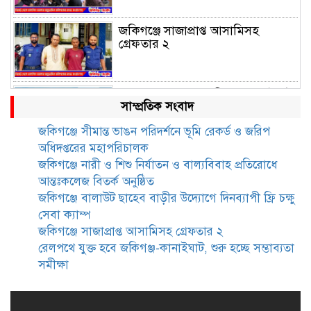
জকিগঞ্জে সাজাপ্রাপ্ত আসামিসহ
গ্রেফতার ২
রেলপথে যুক্ত হবে জকিগঞ্জ-কানাইঘাট,
সাম্প্রতিক সংবাদ
শুরু হচ্ছে সম্ভাব্যতা সমীক্ষা
জকিগঞ্জে সীমান্ত ভাঙন পরিদর্শনে ভূমি রেকর্ড ও জরিপ
অধিদপ্তরের মহাপরিচালক
সাবেক এমপি হাফিজ আহমদ
জকিগঞ্জে নারী ও শিশু নির্যাতন ও বাল্যবিবাহ প্রতিরোধে
মজুমদার কি আত্মগোপনে? ভাইরাল
আন্তঃকলেজ বিতর্ক অনুষ্ঠিত
ছবি ঘিরে আলোচনা!
জকিগঞ্জে বালাউট ছাহেব বাড়ীর উদ্যোগে দিনব্যাপী ফ্রি চক্ষু
সেবা ক্যাম্প
ভাতা পেতে টাকা লাগে না, জকিগঞ্জে
জকিগঞ্জে সাজাপ্রাপ্ত আসামিসহ গ্রেফতার ২
সমাজসেবা কর্মকর্তার গুরুত্বপূর্ণ বার্তা
রেলপথে যুক্ত হবে জকিগঞ্জ-কানাইঘাট, শুরু হচ্ছে সম্ভাব্যতা
সমীক্ষা
জকিগঞ্জে সরকারি পাঁচ ভাতার আবেদন
শুরু আজ