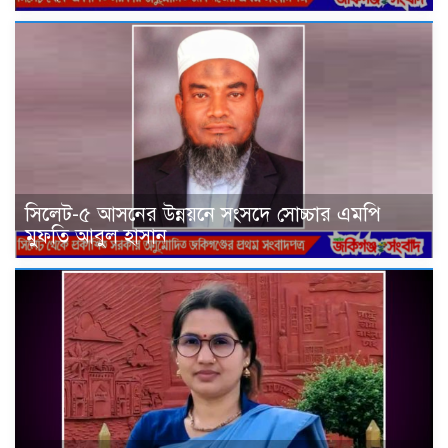
সিলেট-৫ আসনের উন্নয়নে সংসদে সোচ্চার এমপি
মুফতি আবুল হাসান