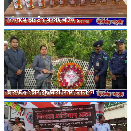
জকিগঞ্জে ভারতীয় মদসহ আটক ১
জকিগঞ্জে শহীদ বুদ্ধিজীবী দিবস উদযাপন