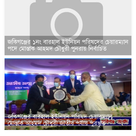
জকিগঞ্জের ১নং বারহাল ইউনিয়ন পরিষদের চেয়ারম্যান
পদে মোস্তাক আহমদ চৌধুরী পুনরায় নির্বাচিত
জকিগঞ্জের বারহাল ইউনিয়ন পরিষদ চেয়ারম্যান
মোস্তাক আহমদ চৌধুরী জাতীয় পর্যায় পুরস্কৃত