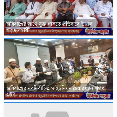
জকিগঞ্জের সাথে যুক্ত থাকতে প্রতিবাদে উত্তাল
বারহালবাসী
জকিগঞ্জের নবনির্বাচিত ৭ ইউনিয়ন চেয়ারম্যান শপথ
গ্রহণ