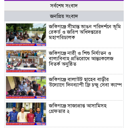
সর্বশেষ সংবাদ
জনপ্রিয় সংবাদ
জকিগঞ্জে সীমান্ত ভাঙন পরিদর্শনে ভূমি
রেকর্ড ও জরিপ অধিদপ্তরের
মহাপরিচালক
জকিগঞ্জে নারী ও শিশু নির্যাতন ও
বাল্যবিবাহ প্রতিরোধে আন্তঃকলেজ
বিতর্ক অনুষ্ঠিত
জকিগঞ্জে বালাউট ছাহেব বাড়ীর
উদ্যোগে দিনব্যাপী ফ্রি চক্ষু সেবা ক্যাম্প
জকিগঞ্জে সাজাপ্রাপ্ত আসামিসহ
গ্রেফতার ২