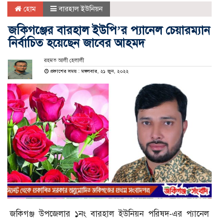
হোম
বারহাল ইউনিয়ন
জকিগঞ্জের বারহাল ইউপি’র প‍্যানেল চেয়ারম্যান
নির্বাচিত হয়েছেন জাবের আহমদ
রহমত আলী হেলালী
প্রকাশের সময় : মঙ্গলবার, ২১ জুন, ২০২২
জকিগঞ্জ উপজেলার ১নং বারহাল ইউনিয়ন পরিষদ-এর প‍্যানেল