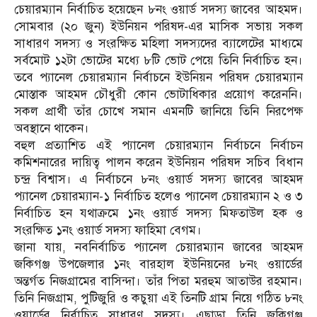
চেয়ারম্যান নির্বাচিত হয়েছেন ৮নং ওয়ার্ড সদস্য জাবের আহমদ।
সোমবার (২০ জুন) ইউনিয়ন পরিষদ-এর মাসিক সভায় সকল
সাধারণ সদস্য ও সংরক্ষিত মহিলা সদস্যদের ব‍্যালেটের মাধ্যমে
সর্বমোট ১২টা ভোটের মধ্যে ৮টি ভোট পেয়ে তিনি নির্বাচিত হন।
তবে প‍্যানেল চেয়ারম্যান নির্বাচনে ইউনিয়ন পরিষদ চেয়ারম্যান
মোস্তাক আহমদ চৌধুরী কোন ভোটাধিকার প্রয়োগ করেননি।
সকল প্রার্থী তাঁর চোখে সমান এমনটি জানিয়ে তিনি নিরপেক্ষ
অবস্থানে থাকেন।
বহুল প্রত‍্যাশিত এই প‍্যানেল চেয়ারম্যান নির্বাচনে নির্বাচন
কমিশনারের দায়িত্ব পালন করেন ইউনিয়ন পরিষদ সচিব বিধান
চন্দ্র বিশ্বাস। এ নির্বাচনে ৮নং ওয়ার্ড সদস্য জাবের আহমদ
প‍্যানেল চেয়ারম্যান-১ নির্বাচিত হলেও প‍্যানেল চেয়ারম্যান ২ ও ৩
নির্বাচিত হন যথাক্রমে ১নং ওয়ার্ড সদস্য মিফতাউল হক ও
সংরক্ষিত ১নং ওয়ার্ড সদস্য ফাহিমা বেগম।
জানা যায়, নবনির্বাচিত প‍্যানেল চেয়ারম্যান জাবের আহমদ
জকিগঞ্জ উপজেলার ১নং বারহাল ইউনিয়নের ৮নং ওয়ার্ডের
অন্তর্গত নিজগ্রামের বাসিন্দা। তাঁর পিতা মরহুম আতাউর রহমান।
তিনি নিজগ্রাম, পুটিজুরি ও কচুয়া এই তিনটি গ্রাম নিয়ে গঠিত ৮নং
ওয়ার্ডের নির্বাচিত সাধারণ সদস্য। এছাড়া তিনি জকিগঞ্জ