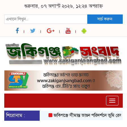
শুক্রবার, ০৭ অগাস্ট ২০২৬, ১২:২৪ অপরাহ্ন
সার্চ করুন
Toggle
naviga
শিরোনাম :
জকিগঞ্জে সীমান্ত ভাঙন পরিদর্শনে ভূমি রেকর্ড ও 