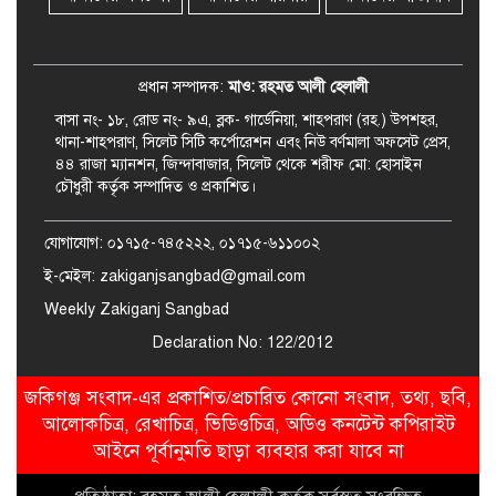
জকিগঞ্জে ৪ হাজার পিস ইয়াবাসহ
একজন গ্রেপ্তার
প্রধান সম্পাদক:
মাও: রহমত আলী হেলালী
বাসা নং- ১৮, রোড নং- ৯এ, ব্লক- গার্ডেনিয়া, শাহপরাণ (রহ.) উপশহর,
থানা-শাহপরাণ, সিলেট সিটি কর্পোরেশন এবং নিউ বর্ণমালা অফসেট প্রেস,
৪৪ রাজা ম্যানশন, জিন্দাবাজার, সিলেট থেকে শরীফ মো: হোসাইন
চৌধুরী কর্তৃক সম্পাদিত ও প্রকাশিত।
যোগাযোগ: ০১৭১৫-৭৪৫২২২, ০১৭১৫-৬১১০০২
ই-মেইল: zakiganjsangbad@gmail.com
Weekly Zakiganj Sangbad
Declaration No: 122/2012
জকিগঞ্জ সংবাদ-এর প্রকাশিত/প্রচারিত কোনো সংবাদ, তথ্য, ছবি,
আলোকচিত্র, রেখাচিত্র, ভিডিওচিত্র, অডিও কনটেন্ট কপিরাইট
আইনে পূর্বানুমতি ছাড়া ব্যবহার করা যাবে না