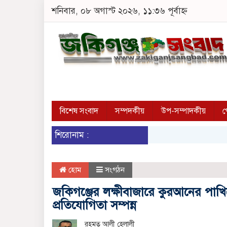
শনিবার, ০৮ অগাস্ট ২০২৬, ১১:৩৬ পূর্বাহ্ন
বিশেষ সংবাদ
সম্পদকীয়
উপ-সম্পাদকীয়
প
শিরোনাম :
হোম
সংগঠন
জকিগঞ্জের লক্ষীবাজারে কুরআনের পাখি
প্রতিযোগিতা সম্পন্ন
রহমত আলী হেলালী