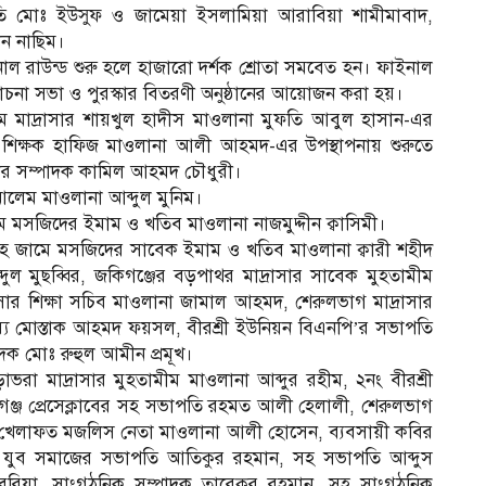
ুফতি মোঃ ইউসুফ ও জামেয়া ইসলামিয়া আরাবিয়া শামীমাবাদ,
ান নাছিম।
ফাইনাল রাউন্ড শুরু হলে হাজারো দর্শক শ্রোতা সমবেত হন। ফাইনাল
লোচনা সভা ও পুরস্কার বিতরণী অনুষ্ঠানের আয়োজন করা হয়।
রাম মাদ্রাসার শায়খুল হাদীস মাওলানা মুফতি আবুল হাসান-এর
য়র শিক্ষক হাফিজ মাওলানা আলী আহমদ-এর উপস্থাপনায় শুরুতে
্রচার সম্পাদক কামিল আহমদ চৌধুরী।
ীণ আলেম মাওলানা আব্দুল মুনিম।
মসজিদের ইমাম ও খতিব মাওলানা নাজমুদ্দীন ক্বাসিমী।
াহ জামে মসজিদের সাবেক ইমাম ও খতিব মাওলানা ক্বারী শহীদ
্দুল মুছব্বির, জকিগঞ্জের বড়পাথর মাদ্রাসার সাবেক মুহতামীম
াসার শিক্ষা সচিব মাওলানা জামাল আহমদ, শেরুলভাগ মাদ্রাসার
স্য মোস্তাক আহমদ ফয়সল, বীরশ্রী ইউনিয়ন বিএনপি’র সভাপতি
দক মোঃ রুহুল আমীন প্রমূখ।
রা মাদ্রাসার মুহতামীম মাওলানা আব্দুর রহীম, ২নং বীরশ্রী
িগঞ্জ প্রেসেক্লাবের সহ সভাপতি রহমত আলী হেলালী, শেরুলভাগ
বাসী খেলাফত মজলিস নেতা মাওলানা আলী হোসেন, ব্যবসায়ী কবির
ী যুব সমাজের সভাপতি আতিকুর রহমান, সহ সভাপতি আব্দুস
বরিয়া, সাংগঠনিক সম্পাদক তারেকুর রহমান, সহ সাংগঠনিক