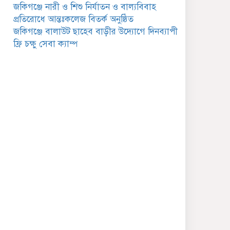
সমীক্ষা
জকিগঞ্জে নারী ও শিশু নির্যাতন ও বাল্যবিবাহ
প্রতিরোধে আন্তঃকলেজ বিতর্ক অনুষ্ঠিত
সাবেক এমপি হাফিজ আহমদ
জকিগঞ্জে বালাউট ছাহেব বাড়ীর উদ্যোগে দিনব্যাপী
মজুমদার কি আত্মগোপনে?
ভাইরাল ছবি ঘিরে আলোচনা!
ফ্রি চক্ষু সেবা ক্যাম্প
ভাতা পেতে টাকা লাগে না,
জকিগঞ্জে সমাজসেবা কর্মকর্তার
গুরুত্বপূর্ণ বার্তা
জকিগঞ্জে সরকারি পাঁচ ভাতার
আবেদন শুরু আজ