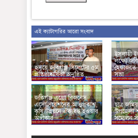
এই ক্যাটাগরির আরো সংবাদ
ইসলাহী 
লক্ষ্যে জ
হৃদয়ে জকিগঞ্জ সিলেটের ৫ম
হেফাজতে ই
প্রতিষ্ঠাবার্ষিকী অনুষ্ঠিত
সভা
জকিগঞ্জ এগ্রো বিজনেস
এসোসিয়েশনের আত্মপ্রকাশ,
ছাত্র জমি
কৃষি উন্নয়নে ঐক্যবদ্ধ হওয়ার
উপজেলা শা
অঙ্গীকার
সম্মেলন সম