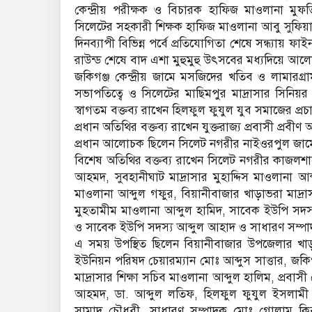
কেন্দ্রীয় পরীক্ষক ও বিচারক হাফিজ মাওলানা ম
সিলেটের সহকারী শিক্ষক হাফিজ মাওলানা আবু সুফিয়
দিনব্যাপী বিভিন্ন পর্বে প্রতিযোগিতা শেষে সন্ধ্যায় 
রাউন্ড শেষে বাদ এশা মুহুমুহু উৎসবের মধ্যদিয়ে আ
জকিগঞ্জ কেন্দ্রীয় জামে মসজিদের খতিব ও লামারগ্
সভাপতিত্বে ও সিলেটের মাছিমপুর মাদ্রাসার সিনি
স্বাগতম বক্তব্য রাখেন হিলফুল ফুযুল যুব সমাজের প
প্রধান অতিথির বক্তব্য রাখেন যুক্তরাজ্য প্রবাসী প্রব
প্রধান আলোচক ছিলেন সিলেট নগরীর নাইওরপুল জামে 
বিশেষ অতিথির বক্তব্য রাখেন সিলেট নগরীর কাজলশ
আহমদ, সুবহানীঘাট মাদ্রাসার মুহাদ্দিস মাওলানা আব
মাওলানা আব্দুল গফুর, বিয়ানীবাজার খাড়াভরা মাদ্র
মুহতামীম মাওলানা আব্দুল হামিদ, সাবেক ইউপি সদ
ও সাবেক ইউপি সদস্য আব্দুল আহাদ ও সাধারণ সম্পা
এ সময় উপস্থিত ছিলেন বিয়ানীবাজার উপজেলার খাড়াভ
ইউনিয়ন পরিষদ চেয়ারম্যান মোঃ আব্দুস সাত্তার, জক
মাদ্রাসার শিক্ষা সচিব মাওলানা আব্দুল হালিম, প্র
আহমদ, ডা. আব্দুল লতিফ, হিলফুল ফুযুল ইসলাম
সামাদ চৌধুরী, সাধারণ সম্পাদক মোঃ গোলাম কি