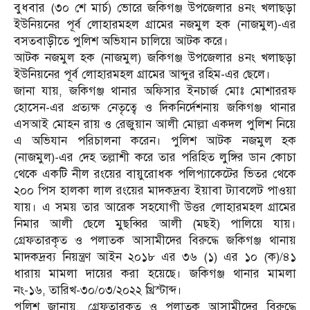
বুধবার (৩০ শে মার্চ) ভোরে জকিগঞ্জ উপজেলার ৪নং খলাছড়া
ইউনিয়নের পূর্ব লোহারমহল গ্রামের নজমুল হক (নাজমুল)-এর
বসতবাড়ীতে পুলিশ অভিযান চালিয়ে আটক করে।
আটক নজমুল হক (নাজমুল) জকিগঞ্জ উপজেলার ৪নং খলাছড়া
ইউনিয়নের পূর্ব লোহারমহল গ্রামের আব্দুর রহিম-এর ছেলে।
জানা যায়, জকিগঞ্জ থানার অফিসার ইনচার্জ মোঃ মোশাররফ
হোসেন-এর প্রত্যক্ষ নেতৃত্বে ও দিকনির্দেশনায় জকিগঞ্জ থানার
এসআই মোহন রায় ও রেজুয়ান আলী মোল্লা একদল পুলিশ নিয়ে
এ অভিযান পরিচালনা করেন। পুলিশ আটক নজমুল হক
(নাজমুল)-এর দেহ তল্লাশী করে তার পরিহিত লুঙ্গির ডান কোচা
থেকে একটি নীল রংয়ের বায়ুরোধক পলিপ্যাকেটের ভিতর থেকে
২০০ পিস হালকা লাল রংয়ের মাদকদ্রব্য ইয়াবা ট্যাবলেট পাওয়া
যায়। এ সময় তার আরেক সহযোগী উত্তর লোহারমহল গ্রামের
নিমার আলী ছেলে মুছব্বির আলী (মছই) পালিয়ে যায়।
গ্রেফতারকৃত ও পলাতক আসামীদের বিরুদ্ধে জকিগঞ্জ থানায়
মাদকদ্রব্য নিয়ন্ত্রণ আইন ২০১৮ এর ৩৬ (১) এর ১০ (ক)/৪১
ধারায় মামলা দায়ের করা হয়েছে। জকিগঞ্জ থানার মামলা
নং-১৬, তারিখ-৩০/০৩/২০২২ খ্রিস্টাব্দ।
পুলিশ জানায়, গ্রেফতারকৃত ও পলাতক আসামীদের বিরুদ্ধে