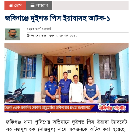
হোম
অপরাধ
জকিগঞ্জে দুইশত পিস ইয়াবাসহ আটক-১
রহমত আলী হেলালী
প্রকাশের সময় : বুধবার, ৩০ মার্চ, ২০২২
জকিগঞ্জ থানা পুলিশের অভিযানে দুইশত পিস ইয়াবা ট্যাবলেট
সহ নজমুল হক (নাজমুল) নামে একজনকে আটক করা হয়েছে।