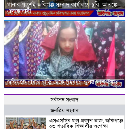
থানার পাশেই জকিগঞ্জ সংবাদ কার্যালয়ে চুরি, আতঙ্কে
এলাকাবাসী
জকিগঞ্জে বাবার বাড়ি থেকে গৃহবধূর ঝুলন্ত লাশ উদ্ধার
সর্বশেষ সংবাদ
জনপ্রিয় সংবাদ
এসএসসির ফল প্রকাশ আজ, জকিগঞ্জে
২৩ শতাধিক শিক্ষার্থীর অপেক্ষা