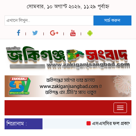
সোমবার, ১০ অগাস্ট ২০২৬, ১১:২৯ পূর্বাহ্ন
সার্চ করুন
Toggle
naviga
শিরোনাম :
এসএসসির ফল প্রকাশ আজ, জকিগঞ