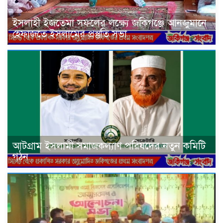
ইসলাহী ইজতেমা সফলের লক্ষ্যে জকিগঞ্জে আনজুমানে
হেফাজতে ইসলামের প্রস্তুতি সভা
আটগ্রাম ইসলামী সমাজকল্যাণ পরিষদের নতুন কমিটি
গঠন