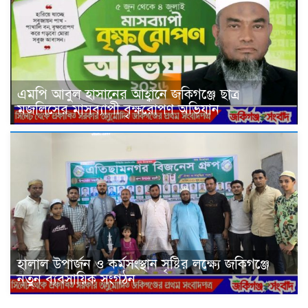
এমপি আবুল হাসানের আহ্বানে জকিগঞ্জে ছাত্র
মজলিসের মাসব্যাপী বৃক্ষরোপণ অভিযান
হালাল উপার্জন ও কর্মসংস্থান সৃষ্টির লক্ষ্যে জকিগঞ্জে
নতুন ব্যবসায়িক সংগঠন