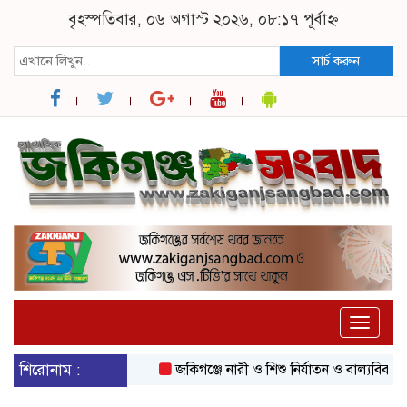
বৃহস্পতিবার, ০৬ অগাস্ট ২০২৬, ০৮:১৭ পূর্বাহ্ন
সার্চ করুন
Toggle
naviga
শিরোনাম :
জকিগঞ্জে নারী ও শিশু নির্যাতন ও বাল্যবিবাহ প্রতি