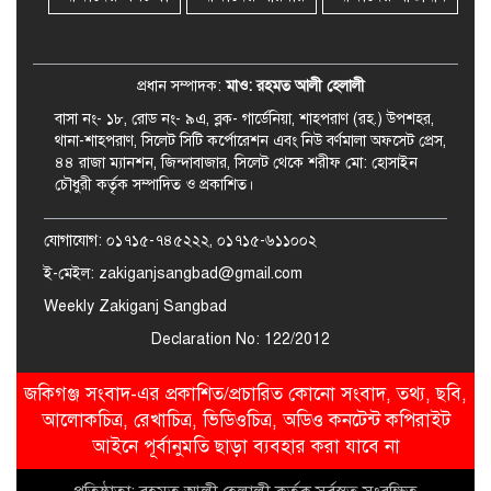
বিদেশ সফরে যাচ্ছেন সিলেট-৫
আসনের এমপি মুফতি আবুল হাসান
প্রধান সম্পাদক:
মাও: রহমত আলী হেলালী
বাসা নং- ১৮, রোড নং- ৯এ, ব্লক- গার্ডেনিয়া, শাহপরাণ (রহ.) উপশহর,
থানা-শাহপরাণ, সিলেট সিটি কর্পোরেশন এবং নিউ বর্ণমালা অফসেট প্রেস,
৪৪ রাজা ম্যানশন, জিন্দাবাজার, সিলেট থেকে শরীফ মো: হোসাইন
চৌধুরী কর্তৃক সম্পাদিত ও প্রকাশিত।
যোগাযোগ: ০১৭১৫-৭৪৫২২২, ০১৭১৫-৬১১০০২
ই-মেইল: zakiganjsangbad@gmail.com
Weekly Zakiganj Sangbad
Declaration No: 122/2012
জকিগঞ্জ সংবাদ-এর প্রকাশিত/প্রচারিত কোনো সংবাদ, তথ্য, ছবি,
আলোকচিত্র, রেখাচিত্র, ভিডিওচিত্র, অডিও কনটেন্ট কপিরাইট
আইনে পূর্বানুমতি ছাড়া ব্যবহার করা যাবে না