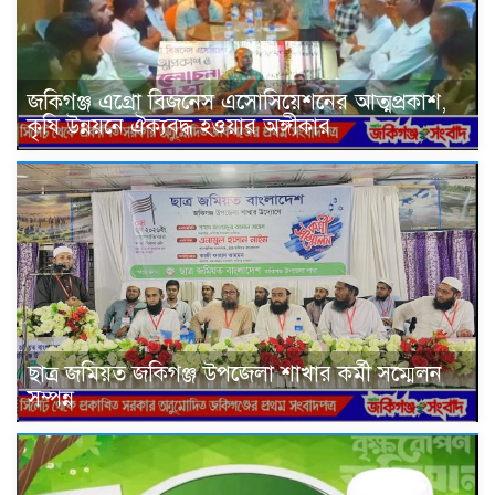
জকিগঞ্জ এগ্রো বিজনেস এসোসিয়েশনের আত্মপ্রকাশ,
কৃষি উন্নয়নে ঐক্যবদ্ধ হওয়ার অঙ্গীকার
ছাত্র জমিয়ত জকিগঞ্জ উপজেলা শাখার কর্মী সম্মেলন
সম্পন্ন