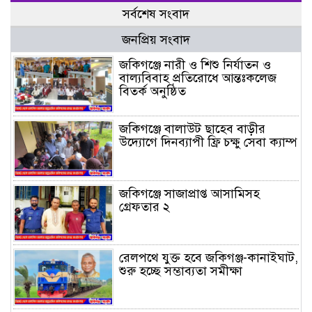
সর্বশেষ সংবাদ
জনপ্রিয় সংবাদ
জকিগঞ্জে নারী ও শিশু নির্যাতন ও
বাল্যবিবাহ প্রতিরোধে আন্তঃকলেজ
বিতর্ক অনুষ্ঠিত
জকিগঞ্জে বালাউট ছাহেব বাড়ীর
উদ্যোগে দিনব্যাপী ফ্রি চক্ষু সেবা ক্যাম্প
জকিগঞ্জে সাজাপ্রাপ্ত আসামিসহ
গ্রেফতার ২
রেলপথে যুক্ত হবে জকিগঞ্জ-কানাইঘাট,
শুরু হচ্ছে সম্ভাব্যতা সমীক্ষা