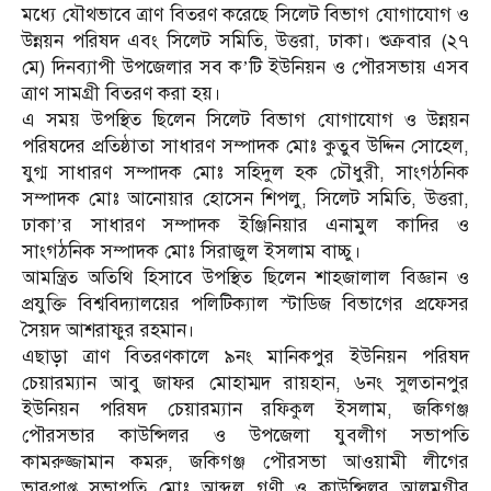
মধ্যে যৌথভাবে ত্রাণ বিতরণ করেছে সিলেট বিভাগ যোগাযোগ ও
উন্নয়ন পরিষদ এবং সিলেট সমিতি, উত্তরা, ঢাকা। শুক্রবার (২৭
মে) দিনব্যাপী উপজেলার সব ক’টি ইউনিয়ন ও পৌরসভায় এসব
ত্রাণ সামগ্রী বিতরণ করা হয়।
এ সময় উপস্থিত ছিলেন সিলেট বিভাগ যোগাযোগ ও উন্নয়ন
পরিষদের প্রতিষ্ঠাতা সাধারণ সম্পাদক মোঃ কুতুব উদ্দিন সোহেল,
যুগ্ম সাধারণ সম্পাদক মোঃ সহিদুল হক চৌধুরী, সাংগঠনিক
সম্পাদক মোঃ আনোয়ার হোসেন শিপলু, সিলেট সমিতি, উত্তরা,
ঢাকা’র সাধারণ সম্পাদক ইঞ্জিনিয়ার এনামুল কাদির ও
সাংগঠনিক সম্পাদক মোঃ সিরাজুল ইসলাম বাচ্চু।
আমন্ত্রিত অতিথি হিসাবে উপস্থিত ছিলেন শাহজালাল বিজ্ঞান ও
প্রযুক্তি বিশ্ববিদ্যালয়ের পলিটিক‍্যাল স্টাডিজ বিভাগের প্রফেসর
সৈয়দ আশরাফুর রহমান।
এছাড়া ত্রাণ বিতরণকালে ৯নং মানিকপুর ইউনিয়ন পরিষদ
চেয়ারম্যান আবু জাফর মোহাম্মদ রায়হান, ৬নং সুলতানপুর
ইউনিয়ন পরিষদ চেয়ারম্যান রফিকুল ইসলাম, জকিগঞ্জ
পৌরসভার কাউন্সিলর ও উপজেলা যুবলীগ সভাপতি
কামরুজ্জামান কমরু, জকিগঞ্জ পৌরসভা আওয়ামী লীগের
ভারপ্রাপ্ত সভাপতি মোঃ আব্দুল গণী ও কাউন্সিলর আলমগীর