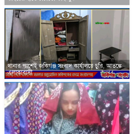
থানার পাশেই জকিগঞ্জ সংবাদ কার্যালয়ে চুরি, আতঙ্কে
এলাকাবাসী