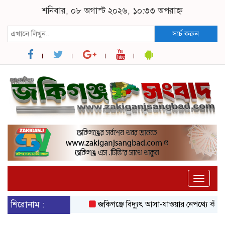
শনিবার, ০৮ অগাস্ট ২০২৬, ১০:৩৩ অপরাহ্ন
সার্চ করুন
Toggle
naviga
শিরোনাম :
জকিগঞ্জে বিদ্যুৎ আসা-যাওয়ার নেপথ্যে কী, জান