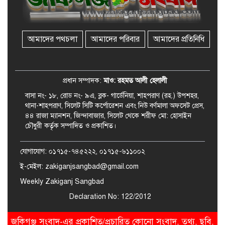
রেলপথে যুক্ত হবে জকিগঞ্জ-কানাইঘাট,
শুরু হচ্ছে সম্ভাব্যতা সমীক্ষা
আমাদের পথচলা
আমাদের পরিবার
আমাদের প্রতিনিধি
সাবেক এমপি হাফিজ আহমদ
মজুমদার কি আত্মগোপনে? ভাইরাল
ছবি ঘিরে আলোচনা!
প্রধান সম্পাদক:
মাও: রহমত আলী হেলালী
বাসা নং- ১৮, রোড নং- ৯এ, ব্লক- গার্ডেনিয়া, শাহপরাণ (রহ.) উপশহর,
থানা-শাহপরাণ, সিলেট সিটি কর্পোরেশন এবং নিউ বর্ণমালা অফসেট প্রেস,
৪৪ রাজা ম্যানশন, জিন্দাবাজার, সিলেট থেকে শরীফ মো: হোসাইন
চৌধুরী কর্তৃক সম্পাদিত ও প্রকাশিত।
যোগাযোগ: ০১৭১৫-৭৪৫২২২, ০১৭১৫-৬১১০০২
ই-মেইল: zakiganjsangbad@gmail.com
Weekly Zakiganj Sangbad
Declaration No: 122/2012
জকিগঞ্জ সংবাদ-এর প্রকাশিত/প্রচারিত কোনো সংবাদ, তথ্য, ছবি,