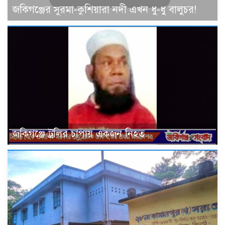
জকিগঞ্জের সুরমা-কুশিয়ারা নদী এখন ধু-ধু বালুচর!
জকিগঞ্জে ট্রলির চাপায় একজন নিহত