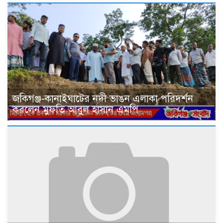
জকিগঞ্জ-কানাইঘাটের নদী ভাঙন এলাকা পরিদর্শন
করলেন মুফতি আবুল হাসান এমপি