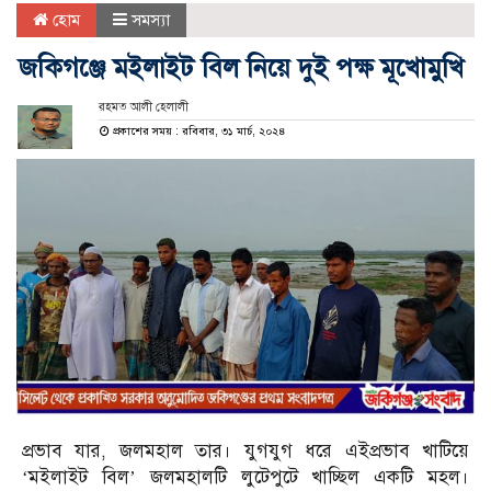
হোম
সমস্যা
জকিগঞ্জে মইলাইট বিল নিয়ে দুই পক্ষ মূখোমুখি
রহমত আলী হেলালী
প্রকাশের সময় : রবিবার, ৩১ মার্চ, ২০২৪
প্রভাব যার, জলমহাল তার। যুগযুগ ধরে এইপ্রভাব খাটিয়ে
‘মইলাইট বিল’ জলমহালটি লুটেপুটে খাচ্ছিল একটি মহল।