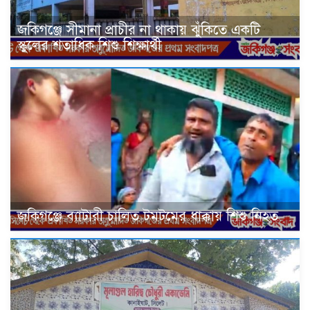
জকিগঞ্জে সীমানা প্রাচীর না থাকায় ঝুঁকিতে একটি
স্কুলের শতাধিক শিশু শিক্ষার্থী
জকিগঞ্জে ব্যাটারী চালিত টমটমের ধাক্কায় শিশু নিহত