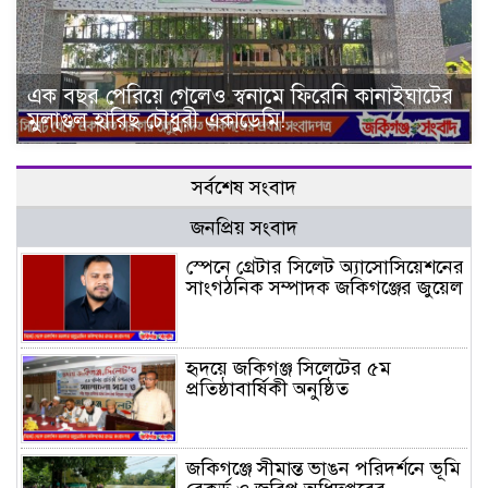
এক বছর পেরিয়ে গেলেও স্বনামে ফিরেনি কানাইঘাটের
মুলাগুল হারিছ চৌধুরী একাডেমি!
সর্বশেষ সংবাদ
জনপ্রিয় সংবাদ
স্পেনে গ্রেটার সিলেট অ্যাসোসিয়েশনের
সাংগঠনিক সম্পাদক জকিগঞ্জের জুয়েল
হৃদয়ে জকিগঞ্জ সিলেটের ৫ম
প্রতিষ্ঠাবার্ষিকী অনুষ্ঠিত
জকিগঞ্জে সীমান্ত ভাঙন পরিদর্শনে ভূমি