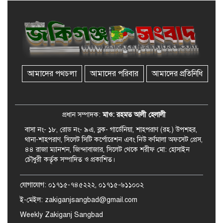
মজুমদার কি আত্মগোপনে? ভাইরাল
ছবি ঘিরে আলোচনা!
ভাতা পেতে টাকা লাগে না, জকিগঞ্জে
সমাজসেবা কর্মকর্তার গুরুত্বপূর্ণ বার্তা
আমাদের পথচলা
আমাদের পরিবার
আমাদের প্রতিনিধি
জকিগঞ্জে সরকারি পাঁচ ভাতার আবেদন
শুরু আজ
প্রধান সম্পাদক:
মাও: রহমত আলী হেলালী
বাসা নং- ১৮, রোড নং- ৯এ, ব্লক- গার্ডেনিয়া, শাহপরাণ (রহ.) উপশহর,
থানা-শাহপরাণ, সিলেট সিটি কর্পোরেশন এবং নিউ বর্ণমালা অফসেট প্রেস,
৪৪ রাজা ম্যানশন, জিন্দাবাজার, সিলেট থেকে শরীফ মো: হোসাইন
চৌধুরী কর্তৃক সম্পাদিত ও প্রকাশিত।
যোগাযোগ: ০১৭১৫-৭৪৫২২২, ০১৭১৫-৬১১০০২
ই-মেইল: zakiganjsangbad@gmail.com
Weekly Zakiganj Sangbad