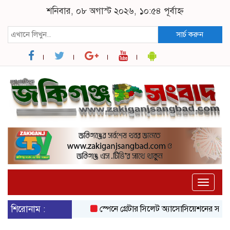
শনিবার, ০৮ অগাস্ট ২০২৬, ১০:৫৪ পূর্বাহ্ন
সার্চ করুন
Toggle
naviga
শিরোনাম :
স্পেনে গ্রেটার সিলেট অ্যাসোসিয়েশনের সাংগঠনিক