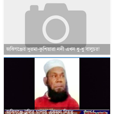
জকিগঞ্জের সুরমা-কুশিয়ারা নদী এখন ধু-ধু বালুচর!
জকিগঞ্জে ট্রলির চাপায় একজন নিহত