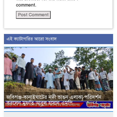
comment.
এই ক্যাটাগরির আরো সংবাদ
জকিগঞ্জ-কানাইঘাটের নদী ভাঙন এলাকা পরিদর্শন
করলেন মুফতি আবুল হাসান এমপি