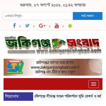
শুক্রবার, ০৭ অগাস্ট ২০২৬, ০১:৪২ অপরাহ্ন
সার্চ করুন
Toggle
naviga
শিরোনাম :
জকিগঞ্জে সীমান্ত ভাঙন পরিদর্শনে ভূমি রেকর্ড ও জরিপ অধি