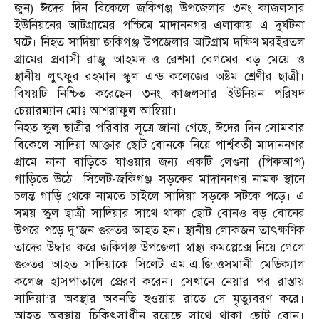
জুন) ঈদের দিন বিকেলে জকিগঞ্জ উপজেলার ৩নং কাজলসার
ইউনিয়নের আটগ্রামের পশ্চিমে মাদাননগর এলাকায় এ দুর্ঘটনা
ঘটে। নিহত সাদিয়া জকিগঞ্জ উপজেলার আটগ্রাম দক্ষিণ মরইরতল
গ্রামের প্রবাসী রাজু আহমদ ও রেশমা বেগমের বড় মেয়ে ও
স্থানীয় লুৎফুর রহমান স্কুল এন্ড কলেজের অষ্টম শ্রেণীর ছাত্রী।
বিষয়টি নিশ্চিত করেছেন ৩নং কাজলসার ইউনিয়ন পরিষদ
চেয়ারম্যান মোঃ আশরাফুল আম্বিয়া।
নিহত স্কুল ছাত্রীর পরিবার সূত্রে জানা গেছে, ঈদের দিন সোমবার
বিকেলে সাদিয়া আক্তার ছোট বোনকে নিয়ে পার্শ্ববর্তী মাদাননগর
গ্রামে নানা বাড়িতে যাওয়ার জন্য একটি লেগুনা (পিকআপ)
গাড়িতে উঠে। সিলেট-জকিগঞ্জ সড়কের মাদাননগর নামক স্থানে
চলন্ত গাড়ি থেকে নামতে চাইলে সাদিয়া সড়কে সটকে পড়ে। এ
সময় স্কুল ছাত্রী সাদিয়ার সাথে থাকা ছোট বোনও বড় বোনের
উপরে পড়ে দু’জন গুরুতর আহত হন। স্থানীয় লোকজন তাৎক্ষণিক
তাদের উদ্ধার করে জকিগঞ্জ উপজেলা স্বাস্থ্য কমপ্লেক্সে নিয়ে গেলে
গুরুতর আহত সাদিয়াকে সিলেট এম.এ.জি.ওসমানী মেডিক্যাল
কলেজ হাসপাতালে প্রেরণ করেন। সেখানে নেয়ার পর রাস্তায়
সাদিয়া’র অবস্থার অবনতি হওয়ায় রাতে সে মৃত্যুবরণ করে।
আহত অবস্থায় চিকিৎসাধীন রয়েছে সাথে থাকা ছোট বোন।