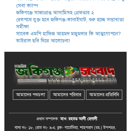
সমাজসেবা কর্মকর্তার গুরুত্বপূর্ণ বার্তা
সেবা ক্যাম্প
জকিগঞ্জে সাজাপ্রাপ্ত আসামিসহ গ্রেফতার ২
রেলপথে যুক্ত হবে জকিগঞ্জ-কানাইঘাট, শুরু হচ্ছে সম্ভাব্যতা
জকিগঞ্জে সরকারি পাঁচ ভাতার আবেদন
সমীক্ষা
শুরু আজ
সাবেক এমপি হাফিজ আহমদ মজুমদার কি আত্মগোপনে?
ভাইরাল ছবি ঘিরে আলোচনা!
জকিগঞ্জে সুরমা নদীর বালুমহালে
মোবাইল কোর্ট পরিচালনা করলেন
ইউএনও: সরেজমিনে অভিযোগের
সত্যতা মেলেনি
জকিগঞ্জে ৪ হাজার পিস ইয়াবাসহ
একজন গ্রেপ্তার
আমাদের পথচলা
আমাদের পরিবার
আমাদের প্রতিনিধি
বিদেশ সফরে যাচ্ছেন সিলেট-৫
আসনের এমপি মুফতি আবুল হাসান
প্রধান সম্পাদক:
মাও: রহমত আলী হেলালী
বাসা নং- ১৮, রোড নং- ৯এ, ব্লক- গার্ডেনিয়া, শাহপরাণ (রহ.) উপশহর,