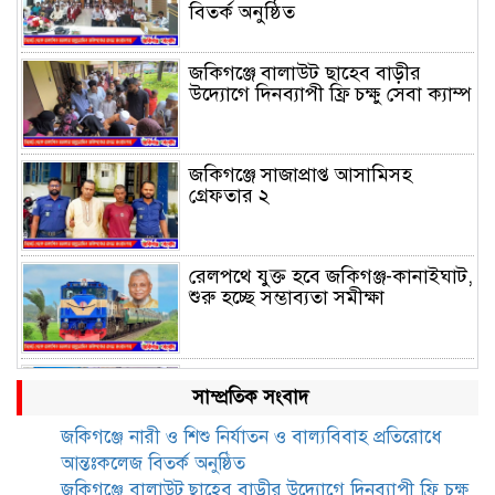
বিতর্ক অনুষ্ঠিত
জকিগঞ্জে বালাউট ছাহেব বাড়ীর
উদ্যোগে দিনব্যাপী ফ্রি চক্ষু সেবা ক্যাম্প
জকিগঞ্জে সাজাপ্রাপ্ত আসামিসহ
গ্রেফতার ২
রেলপথে যুক্ত হবে জকিগঞ্জ-কানাইঘাট,
শুরু হচ্ছে সম্ভাব্যতা সমীক্ষা
সাবেক এমপি হাফিজ আহমদ
সাম্প্রতিক সংবাদ
মজুমদার কি আত্মগোপনে? ভাইরাল
ছবি ঘিরে আলোচনা!
জকিগঞ্জে নারী ও শিশু নির্যাতন ও বাল্যবিবাহ প্রতিরোধে
আন্তঃকলেজ বিতর্ক অনুষ্ঠিত
ভাতা পেতে টাকা লাগে না, জকিগঞ্জে
জকিগঞ্জে বালাউট ছাহেব বাড়ীর উদ্যোগে দিনব্যাপী ফ্রি চক্ষু