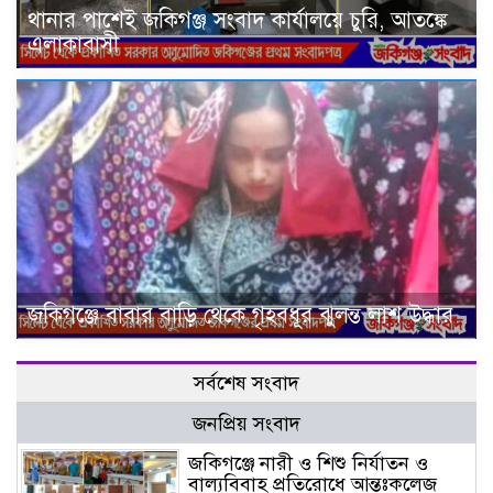
থানার পাশেই জকিগঞ্জ সংবাদ কার্যালয়ে চুরি, আতঙ্কে
এলাকাবাসী
জকিগঞ্জে বাবার বাড়ি থেকে গৃহবধূর ঝুলন্ত লাশ উদ্ধার
সর্বশেষ সংবাদ
জনপ্রিয় সংবাদ
জকিগঞ্জে নারী ও শিশু নির্যাতন ও
বাল্যবিবাহ প্রতিরোধে আন্তঃকলেজ