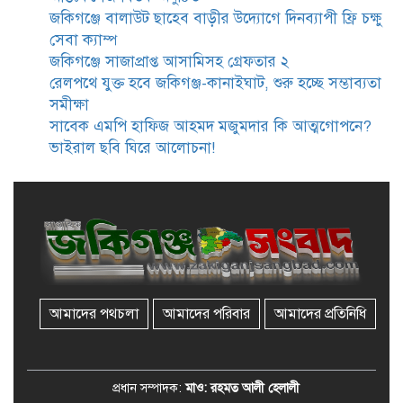
ভাতা পেতে টাকা লাগে না, জকিগঞ্জে
জকিগঞ্জে বালাউট ছাহেব বাড়ীর উদ্যোগে দিনব্যাপী ফ্রি চক্ষু
সমাজসেবা কর্মকর্তার গুরুত্বপূর্ণ বার্তা
সেবা ক্যাম্প
জকিগঞ্জে সাজাপ্রাপ্ত আসামিসহ গ্রেফতার ২
রেলপথে যুক্ত হবে জকিগঞ্জ-কানাইঘাট, শুরু হচ্ছে সম্ভাব্যতা
জকিগঞ্জে সরকারি পাঁচ ভাতার আবেদন
সমীক্ষা
শুরু আজ
সাবেক এমপি হাফিজ আহমদ মজুমদার কি আত্মগোপনে?
ভাইরাল ছবি ঘিরে আলোচনা!
জকিগঞ্জে সুরমা নদীর বালুমহালে
মোবাইল কোর্ট পরিচালনা করলেন
ইউএনও: সরেজমিনে অভিযোগের
সত্যতা মেলেনি
জকিগঞ্জে ৪ হাজার পিস ইয়াবাসহ
একজন গ্রেপ্তার
আমাদের পথচলা
আমাদের পরিবার
আমাদের প্রতিনিধি
বিদেশ সফরে যাচ্ছেন সিলেট-৫
আসনের এমপি মুফতি আবুল হাসান
প্রধান সম্পাদক:
মাও: রহমত আলী হেলালী