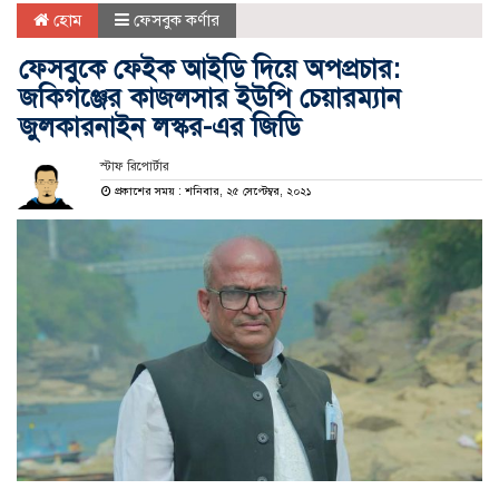
হোম
ফেসবুক কর্ণার
ফেসবুকে ফেইক আইডি দিয়ে অপপ্রচার:
জকিগঞ্জের কাজলসার ইউপি চেয়ারম্যান
জুলকারনাইন লস্কর-এর জিডি
স্টাফ রিপোর্টার
প্রকাশের সময় : শনিবার, ২৫ সেপ্টেম্বর, ২০২১