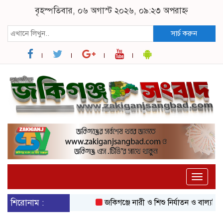
বৃহস্পতিবার, ০৬ অগাস্ট ২০২৬, ০৯:২৩ অপরাহ্ন
সার্চ করুন
Toggle
naviga
শিরোনাম :
জকিগঞ্জে নারী ও শিশু নির্যাতন ও বাল্যবিবাহ