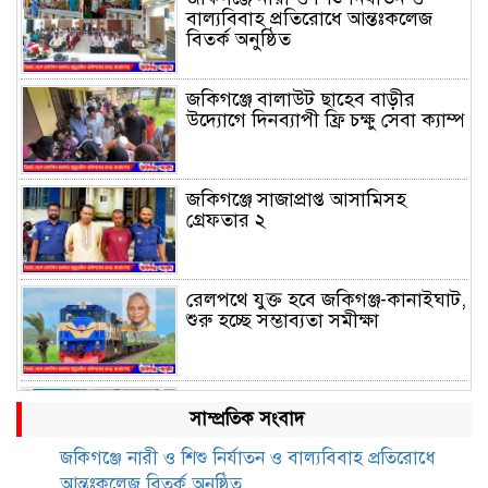
বাল্যবিবাহ প্রতিরোধে আন্তঃকলেজ
বিতর্ক অনুষ্ঠিত
জকিগঞ্জে বালাউট ছাহেব বাড়ীর
উদ্যোগে দিনব্যাপী ফ্রি চক্ষু সেবা ক্যাম্প
জকিগঞ্জে সাজাপ্রাপ্ত আসামিসহ
গ্রেফতার ২
রেলপথে যুক্ত হবে জকিগঞ্জ-কানাইঘাট,
শুরু হচ্ছে সম্ভাব্যতা সমীক্ষা
সাবেক এমপি হাফিজ আহমদ
সাম্প্রতিক সংবাদ
মজুমদার কি আত্মগোপনে? ভাইরাল
ছবি ঘিরে আলোচনা!
জকিগঞ্জে নারী ও শিশু নির্যাতন ও বাল্যবিবাহ প্রতিরোধে
আন্তঃকলেজ বিতর্ক অনুষ্ঠিত