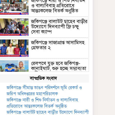
জকিগঞ্জে নারী ও শিশু নির্যাতন
ও বাল্যবিবাহ প্রতিরোধে
আন্তঃকলেজ বিতর্ক অনুষ্ঠিত
জকিগঞ্জে বালাউট ছাহেব বাড়ীর
উদ্যোগে দিনব্যাপী ফ্রি চক্ষু
সেবা ক্যাম্প
জকিগঞ্জে সাজাপ্রাপ্ত আসামিসহ
গ্রেফতার ২
রেলপথে যুক্ত হবে জকিগঞ্জ-
কানাইঘাট, শুরু হচ্ছে সম্ভাব্যতা
সমীক্ষা
সাম্প্রতিক সংবাদ
সাবেক এমপি হাফিজ আহমদ
জকিগঞ্জে সীমান্ত ভাঙন পরিদর্শনে ভূমি রেকর্ড ও
মজুমদার কি আত্মগোপনে?
জরিপ অধিদপ্তরের মহাপরিচালক
ভাইরাল ছবি ঘিরে আলোচনা!
জকিগঞ্জে নারী ও শিশু নির্যাতন ও বাল্যবিবাহ
ভাতা পেতে টাকা লাগে না,
প্রতিরোধে আন্তঃকলেজ বিতর্ক অনুষ্ঠিত
জকিগঞ্জে সমাজসেবা কর্মকর্তার
জকিগঞ্জে বালাউট ছাহেব বাড়ীর উদ্যোগে দিনব্যাপী