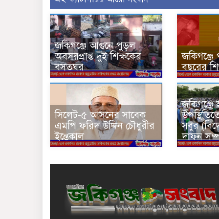
জকিগঞ্জে আগুনে পুড়ল
অবসরপ্রাপ্ত দুই শিক্ষকের
জকিগঞ্জে 
বসতঘর
বছরের শিশু
জকিগঞ্জে 
সিলেট-৫ আসনের সাবেক
উপস্থিতিত
এমপি ফরিদ উদ্দিন চৌধুরীর
সবুর (বিদ
ইন্তেকাল
দাফন সম্পন