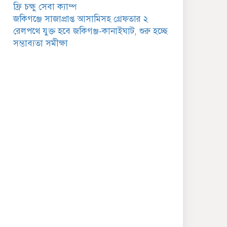
গুরুত্বপূর্ণ বার্তা
ফ্রি চক্ষু সেবা ক্যাম্প
জকিগঞ্জে সাজাপ্রাপ্ত আসামিসহ গ্রেফতার ২
জকিগঞ্জে সরকারি পাঁচ ভাতার
রেলপথে যুক্ত হবে জকিগঞ্জ-কানাইঘাট, শুরু হচ্ছে
আবেদন শুরু আজ
সম্ভাব্যতা সমীক্ষা
জকিগঞ্জে সুরমা নদীর
বালুমহালে মোবাইল কোর্ট
পরিচালনা করলেন ইউএনও:
সরেজমিনে অভিযোগের সত্যতা
েলেনি
জকিগঞ্জে ৪ হাজার পিস
ইয়াবাসহ একজন গ্রেপ্তার