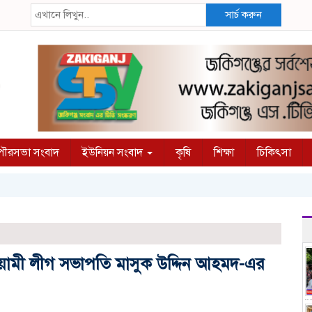
সার্চ করুন
ৌরসভা সংবাদ
ইউনিয়ন সংবাদ
কৃষি
শিক্ষা
চিকিৎসা
য়ামী লীগ সভাপতি মাসুক উদ্দিন আহমদ-এর