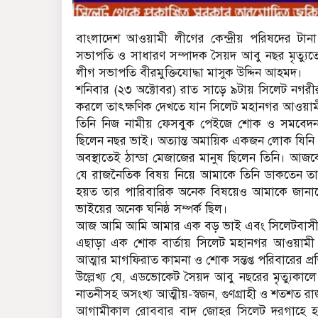
বাংলাদেশ আওয়ামী লীগের কেন্দ্রীয় পরিষদের টা
সভাপতি ও সাধারণ সম্পাদক সৈয়দ আবু নছর মৃত্য
লীগ সভাপতি বীরমুক্তিযোদ্ধা মাসুক উদ্দিন আহমদ।
শনিবার (২৩ অক্টোবর) রাত সাড়ে ৯টায় সিলেট নগরী
করলে তাৎক্ষণিক দেখতে যান সিলেট মহানগর আওয়ামী 
তিনি নিজ নামীয় ফেসবুক পেইজে শোক ও সমবেদনা 
ছিলেন নছর ভাই। অত্যান্ত অমায়িক একজন লোক যিনি
অবস্থাতেই ঠান্ডা মেজাজের মানুষ ছিলেন তিনি। আজক
যে রাজনৈতিক বিষয় নিয়ে আমাকে তিনি ডাকতেন ত
হয়ত তার পারিবারিক অনেক বিষয়েও আমাকে জানাতেন
ভাইয়ের অনেক ঘনিষ্ঠ সম্পর্ক ছিল।
আজ আমি আমি আমার এক বড় ভাই এবং সিলেটবাসী একজ
এছাড়া এক শোক বার্তায় সিলেট মহানগর আওয়ামী লীগ
আত্মার মাগফিরাত কামনা ও শোক সন্তপ্ত পরিবারের প্
উল্লেখ্য যে, এডভোকেট সৈয়দ আবু নছরের মৃত্যুকালে
নাতনীসহ অসংখ্য আত্মীয়-স্বজন, গুণগ্রাহী ও শতশত র
আগামীকাল রোববার বাদ জোহর সিলেট দরগাহে হযরত