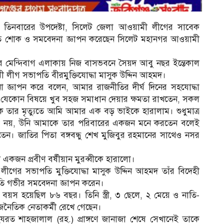
না তিনবারের উপদেষ্টা, সিলেট জেলা আওয়ামী লীগের সাবেক
ুতে শোক ও সমবেদনা জ্ঞাপন করেছেন সিলেট মহানগর আওয়ামী
র মেন্দিবাগ এলাকায় নিজ বাসভবনে সৈয়দ আবু নছর ইন্তেকাল
লীগ সভাপতি বীরমুক্তিযোদ্ধা মাসুক উদ্দিন আহমদ।
জ্ঞাপন করে বলেন, আমার রাজনীতির দীর্ঘ দিনের সহযোদ্ধা
 যেকোন বিষয়ে খুব সহজ সমাধান দেয়ার ক্ষমতা রাখতেন, সকল
ম
ে তার মৃত্যুতে আমি আমার এক বড় ভাইকে হারালাম। শুধুমাত্র
া নয়, উনি আমাকে তার পরিবারের একজন মনে করতেন বলেই
। জাতির পিতা বঙ্গবন্ধু শেখ মুজিবুর রহমানের সাথেও নসর
ন প্রবীণ বর্ষীয়ান মুরব্বীকে হারালো।
ের সভাপতি মুক্তিযোদ্ধা মাসুক উদ্দিন আহমদ তাঁর বিদেহী
রতি গভীর সমবেদনা জ্ঞাপন করেন।
 বয়স হয়েছিল ৮৬ বছর। তিনি স্ত্রী, ৩ ছেলে, ২ মেয়ে ও নাতি-
াজনৈতিক নেতাকর্মী রেখে গেছেন।
 শাহজালাল (রহ.) প্রাঙ্গণে জানাজা শেষে সেখানেই তাকে