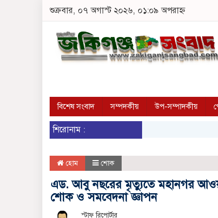
শুক্রবার, ০৭ অগাস্ট ২০২৬, ০১:০৯ অপরাহ্ন
বিশেষ সংবাদ
সম্পদকীয়
উপ-সম্পাদকীয়
প
শিরোনাম :
হোম
শোক
এড. আবু নছরের মৃত্যুতে মহানগর আও
শোক ও সমবেদনা জ্ঞাপন
স্টাফ রিপোর্টার