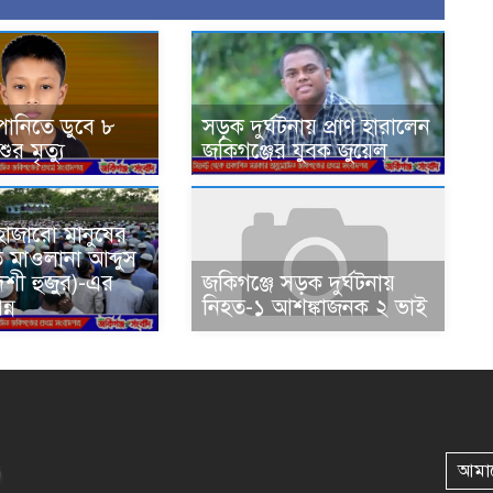
পানিতে ডুবে ৮
সড়ক দুর্ঘটনায় প্রাণ হারালেন
র মৃত্যু
জকিগঞ্জের যুবক জুয়েল
হাজারো মানুষের
ে মাওলানা আব্দুস
েশী হুজুর)-এর
জকিগঞ্জে সড়ক দুর্ঘটনায়
্ন
নিহত-১ আশঙ্কাজনক ২ ভাই
আমা