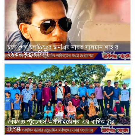
চলে গেল চলচ্চিত্রের জনপ্রিয় নায়ক সালমান শাহ’র
২৯তম মৃত্যুবার্ষিকী
জকিগঞ্জ স্টুডেন্টস অর্গানাইজেশন-এর বার্ষিক ট্যুর
সম্পন্ন