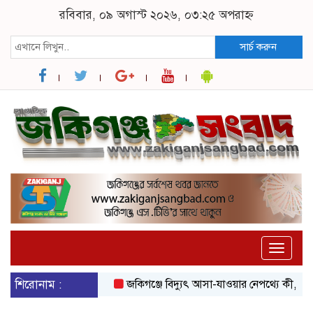
রবিবার, ০৯ অগাস্ট ২০২৬, ০৩:২৫ অপরাহ্ন
সার্চ করুন
Toggle
naviga
শিরোনাম :
জকিগঞ্জে বিদ্যুৎ আসা-যাওয়ার নেপথ্যে কী, জানাল