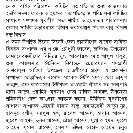
নৌকা বাইচ পরিচালনা কমিটির সভাপতি ও ৩নং কাজলসার
ইউপি সদস্য ফারুক আহমদের সভাপতিত্বে ও পরিচালনা কমিটির
সাধারণ সম্পাদক যুবলীগ নেতা শামীম আহমদ-এর পরিচালনায়
খেলার সার্বিক তত্বাবধানে ছিলেন অবসরপ্রাপ্ত শিক্ষক বাবু বিরেশ
চন্দ্র বিশ্বাস।
এ সময় উপস্থিত ছিলেন সিলেট জেলা ছাত্রলীগের সাবেক সাহিত্য
বিষয়ক সম্পাদক এম.এ.কে. চৌধুরী জাবেদ, জকিগঞ্জ উপজেলা
সেচ্ছাসেবকলীগের সিনিয়র যুগ্ম আহবায়ক মোঃ আব্দুল গফুর,
৩নং কাজলসার ইউনিয়ন নির্বাচনে চেয়ারম্যান পদপ্রার্থী
আশরাফুল আম্বিয়া, উপজেলা ছাত্রলীগের গ্রন্থণা ও প্রকাশনা
সম্পাদক মোস্তাফিজুর রহমান, সাবেক ইউপি সদস্য মোঃ আব্দুল
আহাদ, ৩নং কাজলসার ইউনিয়ন আওয়ামী লীগের সহ সভাপতি
হাজী আব্দুল ওয়াহিদ, যুবলীগ নেতা ছালিক আহমদ, উপজেলা
শ্রমিকলীগ নেতা কাওছার আহমদ কয়েছ, ইউনিয়ন যুবলীগের
সাধারণ সম্পাদক মেহেদী হাসান রাজু, সমাজসেবী আব্দুন নুর,
হারুনুর রশীদ, মছলুল হক, রাসেল আহমদ, হাসান আহমদ,
জুবেল আহমদ, হুসন আহমদ, রেজা আহমদ, মুন্না আহমদ, সুহেল
আহমদ, সুবেল আহমদ, ইসলাম উদ্দিন, আহাদ আহমদ, ছবুর