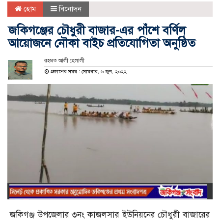
হোম
বিনোদন
জকিগঞ্জের চৌধুরী বাজার-এর পাঁশে বর্ণিল
আয়োজনে নৌকা বাইচ প্রতিযোগিতা অনুষ্ঠিত
রহমত আলী হেলালী
প্রকাশের সময় : সোমবার, ৬ জুন, ২০২২
জকিগঞ্জ উপজেলার ৩নং কাজলসার ইউনিয়নের চৌধুরী বাজারের