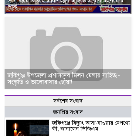
ঈদে জমে উঠেছে জকিগঞ্জের জান্নাত এন্টারটেইনমেন্ট
পার্ক
জকিগঞ্জ উপজেলা প্রশাসনের মিলন মেলায় সাহিত্য-
সংস্কৃতি ও ভালোবাসার ছোঁয়া!
সর্বশেষ সংবাদ
জনপ্রিয় সংবাদ
জকিগঞ্জে বিদ্যুৎ আসা-যাওয়ার নেপথ্যে
কী, জানালেন ডিজিএম