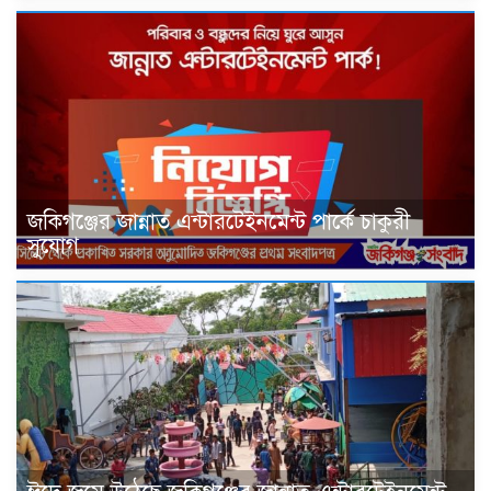
জকিগঞ্জের জান্নাত এন্টারটেইনমেন্ট পার্কে চাকুরী
সুযোগ