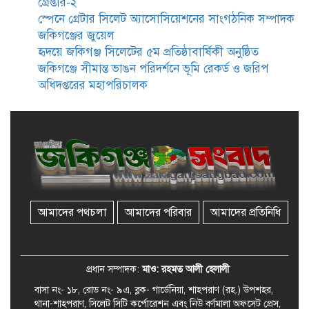
গ্রেপ্তার-২
বিতর্ক অনুষ্ঠিত
স্পেনে গ্রেটার সিলেট অ্যাসোসিয়েশনের সাংগঠনিক সম্পাদক
জকিগঞ্জের জুয়েল
জকিগঞ্জে বালাউট ছাহেব বাড়ীর
হৃদয়ে জকিগঞ্জ সিলেটের ৫ম প্রতিষ্ঠাবার্ষিকী অনুষ্ঠিত
উদ্যোগে দিনব্যাপী ফ্রি চক্ষু সেবা ক্যাম্প
জকিগঞ্জে সীমান্ত ভাঙন পরিদর্শনে ভূমি রেকর্ড ও জরিপ
অধিদপ্তরের মহাপরিচালক
জকিগঞ্জে সাজাপ্রাপ্ত আসামিসহ
গ্রেফতার ২
রেলপথে যুক্ত হবে জকিগঞ্জ-কানাইঘাট,
শুরু হচ্ছে সম্ভাব্যতা সমীক্ষা
আমাদের পথচলা
আমাদের পরিবার
আমাদের প্রতিনিধি
সাবেক এমপি হাফিজ আহমদ
মজুমদার কি আত্মগোপনে? ভাইরাল
ছবি ঘিরে আলোচনা!
প্রধান সম্পাদক:
মাও: রহমত আলী হেলালী
বাসা নং- ১৮, রোড নং- ৯এ, ব্লক- গার্ডেনিয়া, শাহপরাণ (রহ.) উপশহর,
থানা-শাহপরাণ, সিলেট সিটি কর্পোরেশন এবং নিউ বর্ণমালা অফসেট প্রেস,