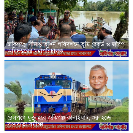
জকিগঞ্জে সীমান্ত ভাঙন পরিদর্শনে ভূমি রেকর্ড ও জরিপ
অধিদপ্তরের মহাপরিচালক
রেলপথে যুক্ত হবে জকিগঞ্জ-কানাইঘাট, শুরু হচ্ছে
সম্ভাব্যতা সমীক্ষা