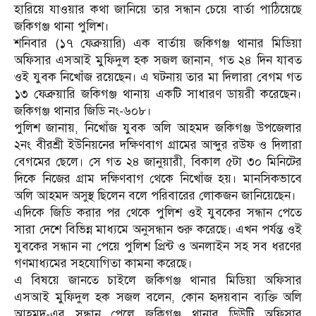
হারিয়ে যাওয়ার কথা জানিয়ে তার সন্ধান চেয়ে বার্তা পাঠিয়েছে
জকিগঞ্জ থানা পুলিশ।
শনিবার (১৭ ফেব্রুয়ারি) এক বার্তায় জকিগঞ্জ থানার মিডিয়া
অফিসার এসআই মুফিদুল হক সজল জানান, গত ২৪ দিন যাবত
ওই যুবক নিখোঁজ রয়েছেন। এ ঘটনায় তার মা দিলারা বেগম গত
১৩ ফেব্রুয়ারি জকিগঞ্জ থানায় একটি সাধারণ ডায়রী করেছেন।
জকিগঞ্জ থানার জিডি নং-৬০৮।
পুলিশ জানায়, নিখোঁজ যুবক অলি আহমদ জকিগঞ্জ উপজেলার
২নং বীরশ্রী ইউনিয়নের দক্ষিণবাগ গ্রামের আব্দুর রউফ ও দিলারা
বেগমের ছেলে। সে গত ২৪ জানুয়ারী, বিকাল ৫টা ৩০ মিনিটের
দিকে নিজের গ্রাম দক্ষিণবাগ থেকে নিখোঁজ হয়। মানসিকভাবে
অলি আহমদ অসুস্থ ছিলেন বলে পরিবারের লোকজন জানিয়েছেন।
এদিকে জিডি করার পর থেকে পুলিশ ওই যুবকের সন্ধান পেতে
সারা দেশে বিভিন্ন মাধ্যমে অনুসন্ধান শুরু করেছে। এখন পর্যন্ত ওই
যুবকের সন্ধান না পেয়ে পুলিশ প্রিন্ট ও অনলাইন সহ সব ধরণের
গণমাধ্যমের সহযোগিতা কামনা করেছে।
এ বিষয়ে জানতে চাইলে জকিগঞ্জ থানার মিডিয়া অফিসার
এসআই মুফিদুল হক সজল বলেন, কোন হৃদয়বান ব্যক্তি অলি
আহমদ-এর সন্ধান পেলে জকিগঞ্জ থানার ডিউটি অফিসার