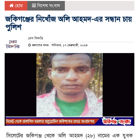
হোম
বিশেষ সংবাদ
জকিগঞ্জের নিখোঁজ অলি আহমদ-এর সন্ধান চায়
পুলিশ
প্রেস বিজ্ঞপ্তি
প্রকাশের সময় : শনিবার, ১৭ ফেব্রুয়ারী, ২০২৪
সিলেটের জকিগঞ্জ থেকে অলি আহমদ (২৮) নামের এক যুবক