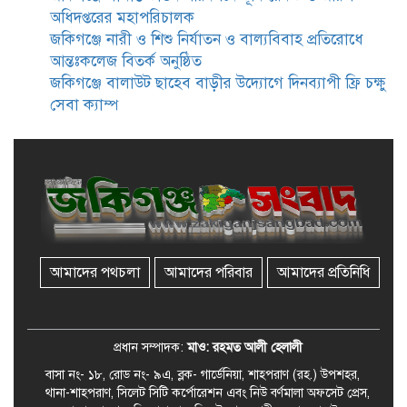
অধিদপ্তরের মহাপরিচালক
জকিগঞ্জে নারী ও শিশু নির্যাতন ও বাল্যবিবাহ প্রতিরোধে
রেলপথে যুক্ত হবে জকিগঞ্জ-কানাইঘাট,
আন্তঃকলেজ বিতর্ক অনুষ্ঠিত
শুরু হচ্ছে সম্ভাব্যতা সমীক্ষা
জকিগঞ্জে বালাউট ছাহেব বাড়ীর উদ্যোগে দিনব্যাপী ফ্রি চক্ষু
সেবা ক্যাম্প
সাবেক এমপি হাফিজ আহমদ
মজুমদার কি আত্মগোপনে? ভাইরাল
ছবি ঘিরে আলোচনা!
ভাতা পেতে টাকা লাগে না, জকিগঞ্জে
সমাজসেবা কর্মকর্তার গুরুত্বপূর্ণ বার্তা
আমাদের পথচলা
আমাদের পরিবার
আমাদের প্রতিনিধি
জকিগঞ্জে সরকারি পাঁচ ভাতার আবেদন
শুরু আজ
প্রধান সম্পাদক:
মাও: রহমত আলী হেলালী
বাসা নং- ১৮, রোড নং- ৯এ, ব্লক- গার্ডেনিয়া, শাহপরাণ (রহ.) উপশহর,
থানা-শাহপরাণ, সিলেট সিটি কর্পোরেশন এবং নিউ বর্ণমালা অফসেট প্রেস,