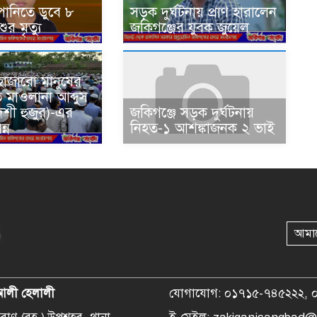
পানিতে ডুবে ৮
সড়ক দুর্ঘটনায় প্রাণ হারালেন
র মৃত্যু
জকিগঞ্জের যুবক জুয়েল
হাজারো মানুষের
ে মাওলানা আব্দুস
েশী হুজুর)-এর
জকিগঞ্জে সড়ক দুর্ঘটনায়
্ন
নিহত-১ আশঙ্কাজনক ২ ভাই
আমা
আলী হেলালী
যোগাযোগ: ০১৭১৫-৭৪৫২২২, 