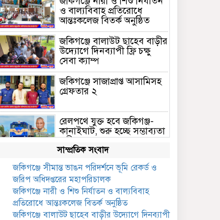
জকিগঞ্জে নারী ও শিশু নির্যাতন
ও বাল্যবিবাহ প্রতিরোধে
আন্তঃকলেজ বিতর্ক অনুষ্ঠিত
জকিগঞ্জে বালাউট ছাহেব বাড়ীর
উদ্যোগে দিনব্যাপী ফ্রি চক্ষু
সেবা ক্যাম্প
জকিগঞ্জে সাজাপ্রাপ্ত আসামিসহ
গ্রেফতার ২
রেলপথে যুক্ত হবে জকিগঞ্জ-
কানাইঘাট, শুরু হচ্ছে সম্ভাব্যতা
সমীক্ষা
সাম্প্রতিক সংবাদ
সাবেক এমপি হাফিজ আহমদ
জকিগঞ্জে সীমান্ত ভাঙন পরিদর্শনে ভূমি রেকর্ড ও
মজুমদার কি আত্মগোপনে?
জরিপ অধিদপ্তরের মহাপরিচালক
ভাইরাল ছবি ঘিরে আলোচনা!
জকিগঞ্জে নারী ও শিশু নির্যাতন ও বাল্যবিবাহ
ভাতা পেতে টাকা লাগে না,
প্রতিরোধে আন্তঃকলেজ বিতর্ক অনুষ্ঠিত
জকিগঞ্জে সমাজসেবা কর্মকর্তার
জকিগঞ্জে বালাউট ছাহেব বাড়ীর উদ্যোগে দিনব্যাপী