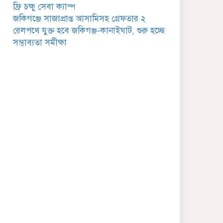
গুরুত্বপূর্ণ বার্তা
ফ্রি চক্ষু সেবা ক্যাম্প
জকিগঞ্জে সাজাপ্রাপ্ত আসামিসহ গ্রেফতার ২
জকিগঞ্জে সরকারি পাঁচ ভাতার
রেলপথে যুক্ত হবে জকিগঞ্জ-কানাইঘাট, শুরু হচ্ছে
আবেদন শুরু আজ
সম্ভাব্যতা সমীক্ষা
জকিগঞ্জে সুরমা নদীর
বালুমহালে মোবাইল কোর্ট
পরিচালনা করলেন ইউএনও:
সরেজমিনে অভিযোগের সত্যতা
েলেনি
জকিগঞ্জে ৪ হাজার পিস
ইয়াবাসহ একজন গ্রেপ্তার