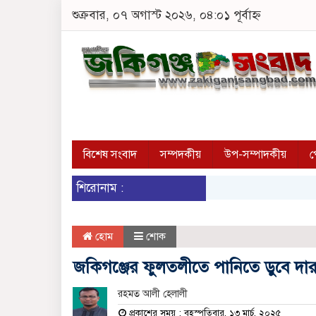
শুক্রবার, ০৭ অগাস্ট ২০২৬, ০৪:০১ পূর্বাহ্ন
বিশেষ সংবাদ
সম্পদকীয়
উপ-সম্পাদকীয়
প
শিরোনাম :
হোম
শোক
জকিগঞ্জের ফুলতলীতে পানিতে ডুবে দারুল
রহমত আলী হেলালী
প্রকাশের সময় : বৃহস্পতিবার, ১৩ মার্চ, ২০২৫