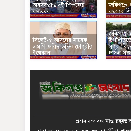
অবসরপ্রাপ্ত দুই শিক্ষকের
জকিগঞ্জে 
বসতঘর
বছরের শিশু
জকিগঞ্জে 
সিলেট-৫ আসনের সাবেক
উপস্থিতিত
এমপি ফরিদ উদ্দিন চৌধুরীর
সবুর (বিদ
ইন্তেকাল
দাফন সম্পন
প্রধান সম্পাদক:
মাও: রহমত 