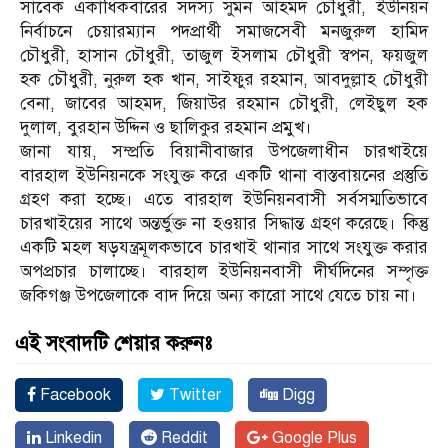
সাবেক একাধিকবারের সদস্য সুমন আহমদ চৌধুরী, ইউনিয়ন
নির্বাচনে চেয়ারম্যান পদপ্রার্থী সমাজসেবী মনজুরুল হামিদ
চৌধুরী, হাসান চৌধুরী, তাজুল ইসলাম চৌধুরী স্বপন, ফয়জুল
হক চৌধুরী, নুরুল হক খান, সাইফুর রহমান, আবদুল্লাহ চৌধুরী
বেনা, জাবের আহমদ, জিয়াউর রহমান চৌধুরী, লেইছুল হক
দুলাল, বুরহান উদ্দিন ও ছালিকুর রহমান প্রমুখ।
জানা যায়, সম্প্রতি বিয়ানীবাজার উপজেলাধীন চারখাইয়ে
বারহাল ইউনিয়নকে সংযুক্ত করে একটি থানা বাস্তবায়নের প্রস্তুতি
গ্রহণ করা হচ্ছে। এতে বারহাল ইউনিয়নবাসী সর্বসম্মতিভাবে
চারখাইয়ের সাথে অন্তর্ভুক্ত না হওয়ার সিদ্ধান্ত গ্রহণ করেছে। কিন্তু
একটি মহল ষড়যন্ত্রমূলকভাবে চারখাই থানার সাথে সংযুক্ত করার
অপপ্রচার চালাচ্ছে। বারহাল ইউনিয়নবাসী দীর্ঘদিনের সম্পৃক্ত
জকিগঞ্জ উপজেলাকে বাদ দিয়ে অন্য কারো সাথে যেতে চায় না।
এই সংবাদটি শেয়ার করুনঃ
Facebook
Twitter
Digg
Linkedin
Reddit
Google Plus