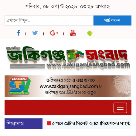
শনিবার, ০৮ অগাস্ট ২০২৬, ০৩:২৮ অপরাহ্ন
সার্চ করুন
Toggle
naviga
শিরোনাম :
স্পেনে গ্রেটার সিলেট অ্যাসোসিয়েশনের সাংগঠনিক স