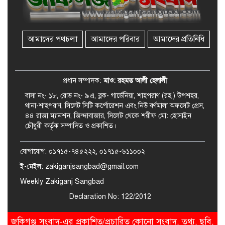
ভাতা পেতে টাকা লাগে না, জকিগঞ্জে
সমাজসেবা কর্মকর্তার গুরুত্বপূর্ণ বার্তা
আমাদের পথচলা
আমাদের পরিবার
আমাদের প্রতিনিধি
জকিগঞ্জে সরকারি পাঁচ ভাতার আবেদন
শুরু আজ
প্রধান সম্পাদক:
মাও: রহমত আলী হেলালী
বাসা নং- ১৮, রোড নং- ৯এ, ব্লক- গার্ডেনিয়া, শাহপরাণ (রহ.) উপশহর,
থানা-শাহপরাণ, সিলেট সিটি কর্পোরেশন এবং নিউ বর্ণমালা অফসেট প্রেস,
৪৪ রাজা ম্যানশন, জিন্দাবাজার, সিলেট থেকে শরীফ মো: হোসাইন
চৌধুরী কর্তৃক সম্পাদিত ও প্রকাশিত।
যোগাযোগ: ০১৭১৫-৭৪৫২২২, ০১৭১৫-৬১১০০২
ই-মেইল: zakiganjsangbad@gmail.com
Weekly Zakiganj Sangbad
Declaration No: 122/2012
জকিগঞ্জ সংবাদ-এর প্রকাশিত/প্রচারিত কোনো সংবাদ, তথ্য, ছবি,