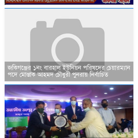
জকিগঞ্জের ১নং বারহাল ইউনিয়ন পরিষদের চেয়ারম্যান
পদে মোস্তাক আহমদ চৌধুরী পুনরায় নির্বাচিত