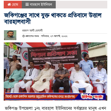
হোম
বারহাল ইউনিয়ন
জকিগঞ্জের সাথে যুক্ত থাকতে প্রতিবাদে উত্তাল
বারহালবাসী
রহমত আলী হেলালী
প্রকাশের সময় : শনিবার, ২৭ আগস্ট, ২০২২
জকিগঞ্জ উপজেলা ১নং বারহাল ইউনিয়নের সর্বস্তরের মানুষ এখন