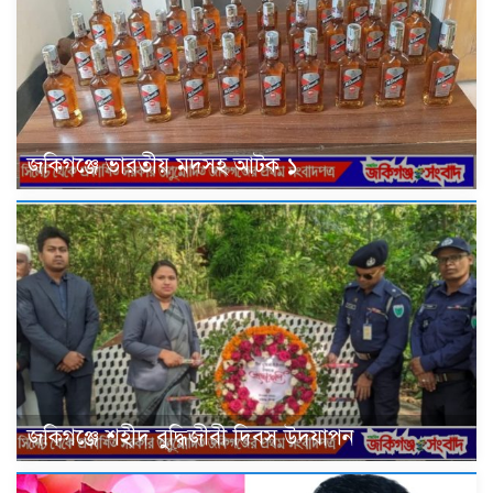
জকিগঞ্জে ভারতীয় মদসহ আটক ১
জকিগঞ্জে শহীদ বুদ্ধিজীবী দিবস উদযাপন