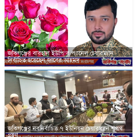
জকিগঞ্জের বারহাল ইউপি’র প‍্যানেল চেয়ারম্যান
নির্বাচিত হয়েছেন জাবের আহমদ
জকিগঞ্জের নবনির্বাচিত ৭ ইউনিয়ন চেয়ারম্যান শপথ
গ্রহণ