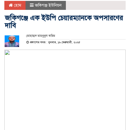
হোম
জকিগঞ্জ ইউনিয়ন
জকিগঞ্জে এক ইউপি চেয়ারম্যানকে অপসারণের
দাবি
মোহাম্মদ মাহবুবুল করিম
প্রকাশের সময় : বুধবার, ১৯ ফেব্রুয়ারী, ২০২৫