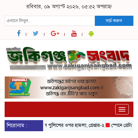
রবিবার, ০৯ অগাস্ট ২০২৬, ০৫:৫২ অপরাহ্ন
সার্চ করুন
Toggle
naviga
ডাকাতির প্রস্তুতিকালে পুলিশের ওপর হামলা, গ্রেপ্তার-২
শিরোনাম :
স্পেনে গ্রেটার সিলে