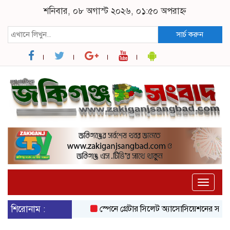
শনিবার, ০৮ অগাস্ট ২০২৬, ০১:৫০ অপরাহ্ন
সার্চ করুন
Toggle
naviga
শিরোনাম :
স্পেনে গ্রেটার সিলেট অ্যাসোসিয়েশনের সাংগঠনি