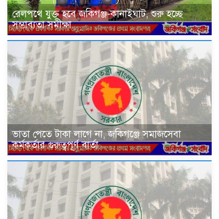
রেলপথে যুক্ত হবে জকিগঞ্জ-কানাইঘাট, শুরু হচ্ছে
সম্ভাব্যতা সমীক্ষা
ভাতা পেতে টাকা লাগে না, জকিগঞ্জে সমাজসেবা
কর্মকর্তার গুরুত্বপূর্ণ বার্তা