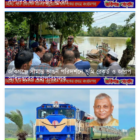
সম্পাদক জকিগঞ্জের জুয়েল
জকিগঞ্জে সীমান্ত ভাঙন পরিদর্শনে ভূমি রেকর্ড ও জরিপ
অধিদপ্তরের মহাপরিচালক