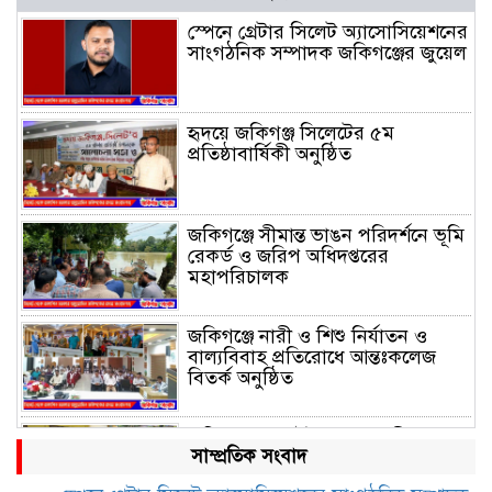
স্পেনে গ্রেটার সিলেট অ্যাসোসিয়েশনের
সাংগঠনিক সম্পাদক জকিগঞ্জের জুয়েল
হৃদয়ে জকিগঞ্জ সিলেটের ৫ম
প্রতিষ্ঠাবার্ষিকী অনুষ্ঠিত
জকিগঞ্জে সীমান্ত ভাঙন পরিদর্শনে ভূমি
রেকর্ড ও জরিপ অধিদপ্তরের
মহাপরিচালক
জকিগঞ্জে নারী ও শিশু নির্যাতন ও
বাল্যবিবাহ প্রতিরোধে আন্তঃকলেজ
বিতর্ক অনুষ্ঠিত
জকিগঞ্জে বালাউট ছাহেব বাড়ীর
সাম্প্রতিক সংবাদ
উদ্যোগে দিনব্যাপী ফ্রি চক্ষু সেবা ক্যাম্প