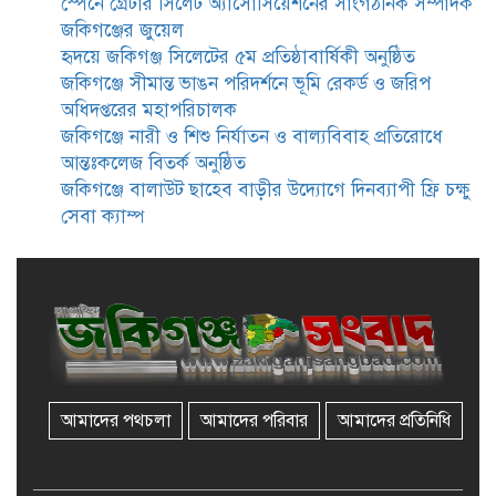
স্পেনে গ্রেটার সিলেট অ্যাসোসিয়েশনের সাংগঠনিক সম্পাদক
জকিগঞ্জের জুয়েল
জকিগঞ্জে সাজাপ্রাপ্ত আসামিসহ
হৃদয়ে জকিগঞ্জ সিলেটের ৫ম প্রতিষ্ঠাবার্ষিকী অনুষ্ঠিত
গ্রেফতার ২
জকিগঞ্জে সীমান্ত ভাঙন পরিদর্শনে ভূমি রেকর্ড ও জরিপ
অধিদপ্তরের মহাপরিচালক
জকিগঞ্জে নারী ও শিশু নির্যাতন ও বাল্যবিবাহ প্রতিরোধে
রেলপথে যুক্ত হবে জকিগঞ্জ-কানাইঘাট,
আন্তঃকলেজ বিতর্ক অনুষ্ঠিত
শুরু হচ্ছে সম্ভাব্যতা সমীক্ষা
জকিগঞ্জে বালাউট ছাহেব বাড়ীর উদ্যোগে দিনব্যাপী ফ্রি চক্ষু
সেবা ক্যাম্প
সাবেক এমপি হাফিজ আহমদ
মজুমদার কি আত্মগোপনে? ভাইরাল
ছবি ঘিরে আলোচনা!
ভাতা পেতে টাকা লাগে না, জকিগঞ্জে
সমাজসেবা কর্মকর্তার গুরুত্বপূর্ণ বার্তা
আমাদের পথচলা
আমাদের পরিবার
আমাদের প্রতিনিধি
জকিগঞ্জে সরকারি পাঁচ ভাতার আবেদন
শুরু আজ