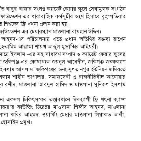
ত বাবুর বাজার সংলগ্ন ক্যাডেট কেয়ার স্কুলে সেবামুলক সংগঠন
। ফাউন্ডেশন-এর ধারাবাহিক কর্মসূচীর অংশ হিসাবে বৃহস্পতিবার
 শিশুদের ফ্রি খৎনা প্রদান করা হয়।
াউন্ডেশন-এর চেয়ারম্যান মাওলানা রায়হান উদ্দিন।
ল আহমদ-এর পরিচালনায় এতে প্রধান অতিথির বক্তব্য রাখেন
ী মুহতামিম আল্লামা শায়খ আব্দুল মুসাব্বির আইয়রী।
য়ে ইসলাম -এর সহ সাধারণ সম্পাদ ও ক্যাডেট কেয়ার স্কুলের
 গ্রুপ জকিগঞ্জ-এর কোষাধ্যক্ষ জয়নুল আবেদীন, জকিগঞ্জ জনকল্যাণ
ম
 ইসলাম আসলাম, জকিগঞ্জের ৬নং সুলতানপুর ইউনিয়ন জমিয়তে
সলাম শাহীন তাপাদার, সমাজসেবী ও রাজনীতিবীদ আনোয়ার
মানুর রশীদ, মাওলানা আবদুল হামিদ ও মাওলানা মুনিরুল ইসলাম
যের একদল চিকিৎসকের তত্ত্বাবধানে দিনব্যাপী ফ্রি খৎনা ক্যাম্প
োহনা’র ফাউন্ডিং ডিরেক্টর মাওলানা শিব্বীর আহমদ, মাওলানা
া কবির আহমদ, ওয়ার্কিং মেম্বার মাওলানা লিয়াকত আলী,
োসাইন প্রমুখ।