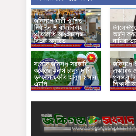
জকিগঞ্জে নারী ও শিশু
নির্যাতন ও বাল্যবিবাহ
ট্যালেন্টপ
প্রতিরোধে আন্তঃকলেজ
অর্জন কর
বিতর্ক অনুষ্ঠিত
নামিরা ত
সংসদে জকিগঞ্জ সরকারি
জকিগঞ্জ
কলেজে অনার্স চালুর দাবি
একাধিক প্র
তুললেন মুফতি আবুল হাসান
পুরস্কার 
এমপি
শিক্ষার্থী