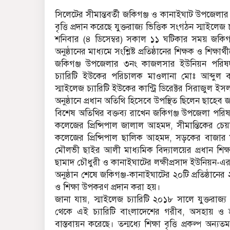
সিলেটের সীমান্তবর্তী জকিগঞ্জ ও কানাইঘাট উপজেলার ২০ ট
বৃত্তি প্রদান করেছে যুক্তরাজ্য ভিত্তিক সংগঠন স্মাইলেজ চ
শনিবার (৪ ডিসেম্বর) সকাল ১১ ঘটিকার সময় জকিগঞ
অনুষ্ঠানের মাধ্যমে সংশ্লিষ্ট প্রতিষ্ঠানের শিক্ষক ও শিক্ষার
জকিগঞ্জ উপজেলার ৩নং কাজলসার ইউনিয়ন পরিষদ চ
চ্যারিটি ইউকের পরিচালক মাওলানা মোঃ আব্দুল বাছি
স্মাইলেজ চ্যারিটি ইউকের কান্ট্রি ডিরেক্টর সিরাজুল ই
অনুষ্ঠানে প্রধান অতিথি হিসেবে উপস্থিত ছিলেন ছাহেব
বিশেষ অতিথির বক্তব্য রাখেন জকিগঞ্জ উপজেলা পরিষদ
কলেজের প্রিন্সিপাল জালাল আহমদ, সীমান্তিকের চেয়া
কলেজের প্রিন্সিপাল ছালিক আহমদ, সড়কের বাজার ম
মৌলভী ছাইর আলী মাধ্যমিক বিদ্যালয়ের প্রধান শিক
ছামাদ চৌধুরী ও কানাইঘাটের লক্ষীপ্রসাদ ইউনিয়ন-এর বি
অনুষ্ঠান শেষে জকিগঞ্জ-কানাইঘাটের ২০টি প্রতিষ্ঠানে
ও শিক্ষা উপকরণ প্রদান করা হয়।
জানা যায়, স্মাইলেজ চ্যারিটি ২০১৮ সালে যুক্তরা
থেকে এই চ্যারিটি বাংলাদেশের গরীব, অসহায় ও হত
বাস্তবায়ন করেছে। তন্মধ্যে শিক্ষা বৃত্তি প্রকল্প অন্য