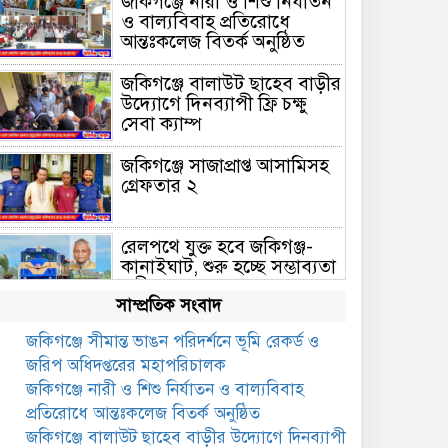
জকিগঞ্জে নারী ও শিশু নির্যাতন
ও বাল্যবিবাহ প্রতিরোধে
আন্তঃকলেজ বিতর্ক অনুষ্ঠিত
জকিগঞ্জে বালাউট ছাহেব বাড়ীর
উদ্যোগে দিনব্যাপী ফ্রি চক্ষু
সেবা ক্যাম্প
জকিগঞ্জে সাজাপ্রাপ্ত আসামিসহ
গ্রেফতার ২
রেলপথে যুক্ত হবে জকিগঞ্জ-
কানাইঘাট, শুরু হচ্ছে সম্ভাব্যতা
সমীক্ষা
সাম্প্রতিক সংবাদ
সাবেক এমপি হাফিজ আহমদ
জকিগঞ্জে সীমান্ত ভাঙন পরিদর্শনে ভূমি রেকর্ড ও
মজুমদার কি আত্মগোপনে?
জরিপ অধিদপ্তরের মহাপরিচালক
ভাইরাল ছবি ঘিরে আলোচনা!
জকিগঞ্জে নারী ও শিশু নির্যাতন ও বাল্যবিবাহ
ভাতা পেতে টাকা লাগে না,
প্রতিরোধে আন্তঃকলেজ বিতর্ক অনুষ্ঠিত
জকিগঞ্জে সমাজসেবা কর্মকর্তার
জকিগঞ্জে বালাউট ছাহেব বাড়ীর উদ্যোগে দিনব্যাপী