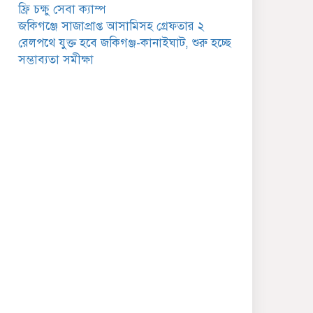
গুরুত্বপূর্ণ বার্তা
ফ্রি চক্ষু সেবা ক্যাম্প
জকিগঞ্জে সাজাপ্রাপ্ত আসামিসহ গ্রেফতার ২
জকিগঞ্জে সরকারি পাঁচ ভাতার
রেলপথে যুক্ত হবে জকিগঞ্জ-কানাইঘাট, শুরু হচ্ছে
আবেদন শুরু আজ
সম্ভাব্যতা সমীক্ষা
জকিগঞ্জে সুরমা নদীর
বালুমহালে মোবাইল কোর্ট
পরিচালনা করলেন ইউএনও:
সরেজমিনে অভিযোগের সত্যতা
েলেনি
জকিগঞ্জে ৪ হাজার পিস
ইয়াবাসহ একজন গ্রেপ্তার