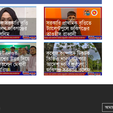
ুলে সরকারি বৃত্তি
সরকারি প্রাথমিক বৃত্তিতে
লেন জকিগঞ্জের
ট্যালেন্টপুলে জকিগঞ্জের
াসনিম
তাওহীদ রাব্বানী
ে ইউএনওর
কলেজ ক্যম্পাসে টিকটক
শ্নের উত্তর দিয়ে
ভিডিও ধারণ:বহিষ্কার
জিতলেন মেধাবী
আদেশ জারি করলো
 আরিফ
জকিগঞ্জ সরকারি কলেজ
আমা