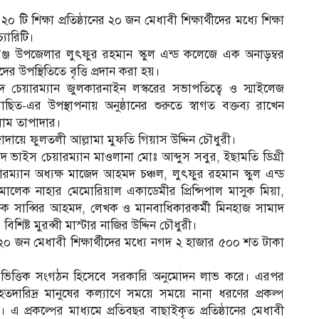
ি শিক্ষা প্রতিষ্ঠানের ২০ জন মেধাবী শিক্ষার্থীদের মধ্যে শিক্ষা
্যারিটি।
্জ উপজেলার লুৎফুর রহমান স্কুল এন্ড কলেজে এক অনাড়ম্বর
্থীদের উপস্থিতিতে বৃত্তি প্রদান করা হয়।
েয়ারম্যান জুলকারনাইন লস্করের সভাপতিত্বে ও স্মাইলেজ
ত-এর উপস্থাপনায় অনুষ্ঠানের শুরুতে স্বাগত বক্তব্য রাখেন
সলাম তাপাদার।
 জাদায়ে ফুলতলী আল্লামা মুফতি গিয়াস উদ্দিন চৌধুরী।
ম
 ভাইস চেয়ারম্যান মাওলানা মোঃ আব্দুস সবুর, ইছামতি ডিগ্রী
রম্যান অধ্যক্ষ মাজেদ আহমদ চঞ্চল, লুৎফুর রহমান স্কুল এন্ড
ালেক নাহার মেমোরিয়াল একাডেমীর প্রিন্সিপাল মাসুক মিয়া,
্ষক সাব্বির আহমদ, লেখক ও মানবাধিকারকর্মী মিনহাজ সামাদ
শিষ্ট মুরব্বী মাস্টার নাজির উদ্দিন চৌধুরী।
র ২০ জন মেধাবী শিক্ষার্থীদের মধ্যে নগদ ২ হাজার ৫০০ শত টাকা
জ্য ভিত্তিক সংগঠন হিসেবে সরকারি অনুমোদন লাভ করে। এরপর
দারিদ্র মানুষের কল্যাণে সময়ে সময়ে নানা ধরণের প্রকল্প
তম। এ প্রকল্পের মাধ্যমে প্রতিবছর বাছাইকৃত প্রতিষ্ঠানের মেধাবী