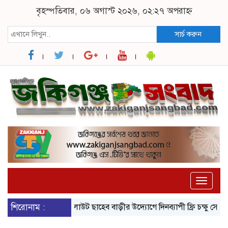
বৃহস্পতিবার, ০৬ অগাস্ট ২০২৬, ০২:২৭ অপরাহ্ন
সার্চ করুন
Toggle
naviga
্ঠিত
শিরোনাম :
জকিগঞ্জে বালাউট ছাহেব বাড়ীর উদ্যোগে দিনব্যাপী ফ্রি চক্ষু সেবা ক্যাম্প