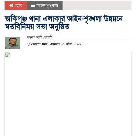
হোম
আইন শৃংখলা
জকিগঞ্জ থানা এলাকার আইন-শৃঙ্খলা উন্নয়নে
মতবিনিময় সভা অনুষ্ঠিত
রহমত আলী হেলালী
প্রকাশের সময় : সোমবার, ৩ এপ্রিল, ২০২৩