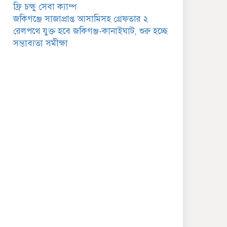
গুরুত্বপূর্ণ বার্তা
ফ্রি চক্ষু সেবা ক্যাম্প
জকিগঞ্জে সাজাপ্রাপ্ত আসামিসহ গ্রেফতার ২
জকিগঞ্জে সরকারি পাঁচ ভাতার
রেলপথে যুক্ত হবে জকিগঞ্জ-কানাইঘাট, শুরু হচ্ছে
আবেদন শুরু আজ
সম্ভাব্যতা সমীক্ষা
জকিগঞ্জে সুরমা নদীর
বালুমহালে মোবাইল কোর্ট
পরিচালনা করলেন ইউএনও:
সরেজমিনে অভিযোগের সত্যতা
েলেনি
জকিগঞ্জে ৪ হাজার পিস
ইয়াবাসহ একজন গ্রেপ্তার