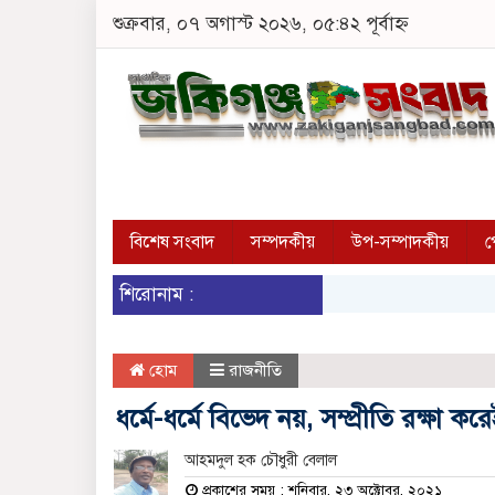
শুক্রবার, ০৭ অগাস্ট ২০২৬, ০৫:৪২ পূর্বাহ্ন
বিশেষ সংবাদ
সম্পদকীয়
উপ-সম্পাদকীয়
প
শিরোনাম :
হোম
রাজনীতি
ধর্মে-ধর্মে বিভেদ নয়, সম্প্রীতি রক্
আহমদুল হক চৌধুরী বেলাল
প্রকাশের সময় : শনিবার, ২৩ অক্টোবর, ২০২১