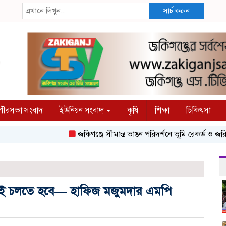
সার্চ করুন
ৌরসভা সংবাদ
ইউনিয়ন সংবাদ
কৃষি
শিক্ষা
চিকিৎসা
জকিগঞ্জে সীমান্ত ভাঙন পরিদর্শনে ভূমি রেকর্ড ও জরিপ অধ
ষা করেই চলতে হবে— হাফিজ মজুমদার এমপি