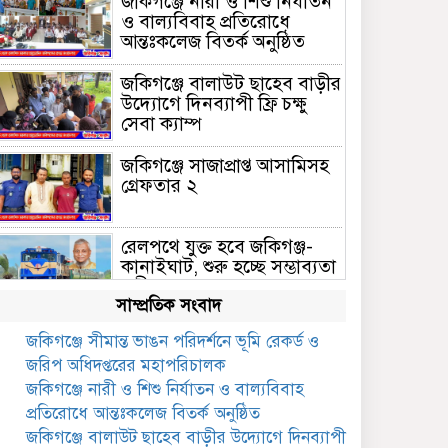
জকিগঞ্জে নারী ও শিশু নির্যাতন
ও বাল্যবিবাহ প্রতিরোধে
আন্তঃকলেজ বিতর্ক অনুষ্ঠিত
জকিগঞ্জে বালাউট ছাহেব বাড়ীর
উদ্যোগে দিনব্যাপী ফ্রি চক্ষু
সেবা ক্যাম্প
জকিগঞ্জে সাজাপ্রাপ্ত আসামিসহ
গ্রেফতার ২
রেলপথে যুক্ত হবে জকিগঞ্জ-
কানাইঘাট, শুরু হচ্ছে সম্ভাব্যতা
সমীক্ষা
সাম্প্রতিক সংবাদ
সাবেক এমপি হাফিজ আহমদ
জকিগঞ্জে সীমান্ত ভাঙন পরিদর্শনে ভূমি রেকর্ড ও
মজুমদার কি আত্মগোপনে?
জরিপ অধিদপ্তরের মহাপরিচালক
ভাইরাল ছবি ঘিরে আলোচনা!
জকিগঞ্জে নারী ও শিশু নির্যাতন ও বাল্যবিবাহ
ভাতা পেতে টাকা লাগে না,
প্রতিরোধে আন্তঃকলেজ বিতর্ক অনুষ্ঠিত
জকিগঞ্জে সমাজসেবা কর্মকর্তার
জকিগঞ্জে বালাউট ছাহেব বাড়ীর উদ্যোগে দিনব্যাপী