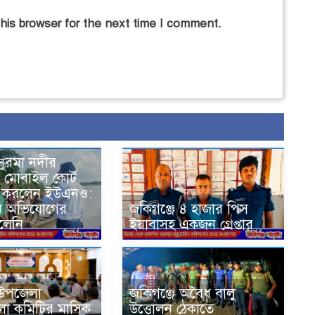
his browser for the next time I comment.
সুরমা নদীর
 মোবাইল কোর্ট
া করলেন ইউএনও:
ে অভিযোগের
জকিগঞ্জে ৪ হাজার পিস
লেনি
ইয়াবাসহ একজন গ্রেপ্তার
 উপজেলা
জকিগঞ্জে অবৈধ বালু
লা কমিটির মাসিক
উত্তোলন ঠেকাতে