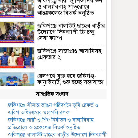
জকিগঞ্জে নারী ও শিশু নির্যাতন
ও বাল্যবিবাহ প্রতিরোধে
আন্তঃকলেজ বিতর্ক অনুষ্ঠিত
জকিগঞ্জে বালাউট ছাহেব বাড়ীর
উদ্যোগে দিনব্যাপী ফ্রি চক্ষু
সেবা ক্যাম্প
জকিগঞ্জে সাজাপ্রাপ্ত আসামিসহ
গ্রেফতার ২
রেলপথে যুক্ত হবে জকিগঞ্জ-
কানাইঘাট, শুরু হচ্ছে সম্ভাব্যতা
সমীক্ষা
সাম্প্রতিক সংবাদ
সাবেক এমপি হাফিজ আহমদ
জকিগঞ্জে সীমান্ত ভাঙন পরিদর্শনে ভূমি রেকর্ড ও
মজুমদার কি আত্মগোপনে?
জরিপ অধিদপ্তরের মহাপরিচালক
ভাইরাল ছবি ঘিরে আলোচনা!
জকিগঞ্জে নারী ও শিশু নির্যাতন ও বাল্যবিবাহ
ভাতা পেতে টাকা লাগে না,
প্রতিরোধে আন্তঃকলেজ বিতর্ক অনুষ্ঠিত
জকিগঞ্জে সমাজসেবা কর্মকর্তার
জকিগঞ্জে বালাউট ছাহেব বাড়ীর উদ্যোগে দিনব্যাপী