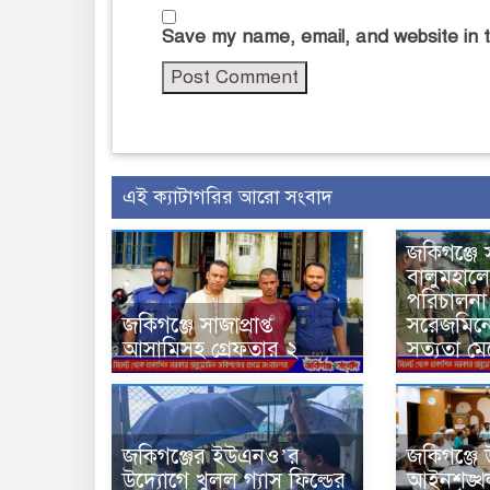
Save my name, email, and website in t
এই ক্যাটাগরির আরো সংবাদ
জকিগঞ্জে 
বালুমহালে
পরিচালন
জকিগঞ্জে সাজাপ্রাপ্ত
সরেজমিন
আসামিসহ গ্রেফতার ২
সত্যতা মে
জকিগঞ্জের ইউএনও’র
জকিগঞ্জে
উদ্যোগে খুলল গ্যাস ফিল্ডের
আইনশৃঙ্খ