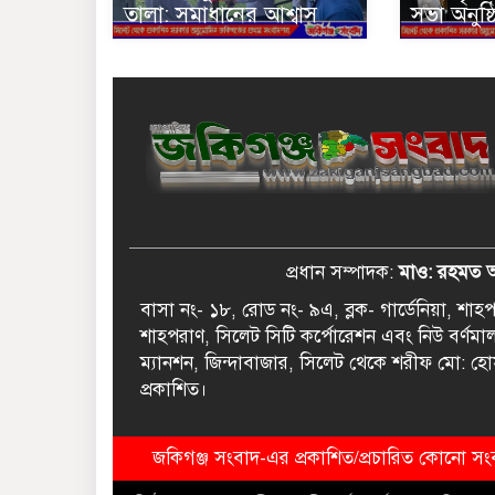
তালা: সমাধানের আশ্বাস
সভা অনুষ্
প্রধান সম্পাদক:
মাও: রহমত 
বাসা নং- ১৮, রোড নং- ৯এ, ব্লক- গার্ডেনিয়া, শা
শাহপরাণ, সিলেট সিটি কর্পোরেশন এবং নিউ বর্ণমা
ম্যানশন, জিন্দাবাজার, সিলেট থেকে শরীফ মো: হো
প্রকাশিত।
জকিগঞ্জ সংবাদ-এর প্রকাশিত/প্রচারিত কোনো সংবা