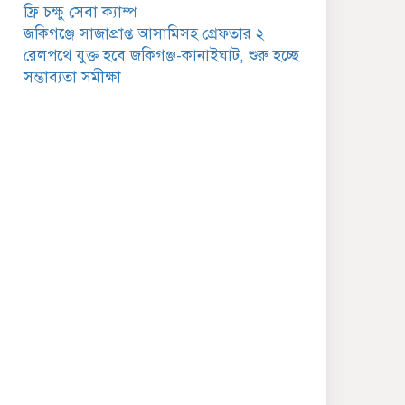
গুরুত্বপূর্ণ বার্তা
ফ্রি চক্ষু সেবা ক্যাম্প
জকিগঞ্জে সাজাপ্রাপ্ত আসামিসহ গ্রেফতার ২
জকিগঞ্জে সরকারি পাঁচ ভাতার
রেলপথে যুক্ত হবে জকিগঞ্জ-কানাইঘাট, শুরু হচ্ছে
আবেদন শুরু আজ
সম্ভাব্যতা সমীক্ষা
জকিগঞ্জে সুরমা নদীর
বালুমহালে মোবাইল কোর্ট
পরিচালনা করলেন ইউএনও:
সরেজমিনে অভিযোগের সত্যতা
েলেনি
জকিগঞ্জে ৪ হাজার পিস
ইয়াবাসহ একজন গ্রেপ্তার