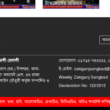
ঠিত
টাস্কফোর্সের অভিযান
আমা
আলী হেলালী
যোগাযোগ: ০১৭১৫-৭৪৫২২২, 
হপরাণ (রহ.) উপশহর, থানা-
ই-মেইল: zakiganjsangbad@
লা অফসেট প্রেস, ৪৪ রাজা
Weekly Zakiganj Sangbad
সাইন চৌধুরী কর্তৃক সম্পাদিত ও
Declaration No: 122/2012
দ, তথ্য, ছবি, আলোকচিত্র, রেখাচিত্র, ভিডিওচিত্র, অডিও কনটেন্ট কপিরা