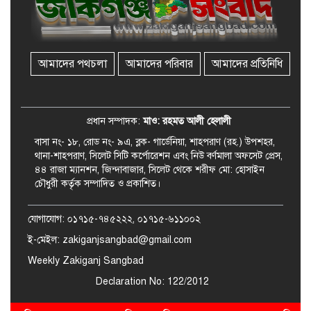
জকিগঞ্জে সুরমা নদীর বালুমহালে
মোবাইল কোর্ট পরিচালনা করলেন
ইউএনও: সরেজমিনে অভিযোগের
সত্যতা মেলেনি
আমাদের পথচলা
আমাদের পরিবার
আমাদের প্রতিনিধি
জকিগঞ্জে ৪ হাজার পিস ইয়াবাসহ
একজন গ্রেপ্তার
প্রধান সম্পাদক:
মাও: রহমত আলী হেলালী
বাসা নং- ১৮, রোড নং- ৯এ, ব্লক- গার্ডেনিয়া, শাহপরাণ (রহ.) উপশহর,
থানা-শাহপরাণ, সিলেট সিটি কর্পোরেশন এবং নিউ বর্ণমালা অফসেট প্রেস,
৪৪ রাজা ম্যানশন, জিন্দাবাজার, সিলেট থেকে শরীফ মো: হোসাইন
চৌধুরী কর্তৃক সম্পাদিত ও প্রকাশিত।
যোগাযোগ: ০১৭১৫-৭৪৫২২২, ০১৭১৫-৬১১০০২
ই-মেইল: zakiganjsangbad@gmail.com
Weekly Zakiganj Sangbad
Declaration No: 122/2012