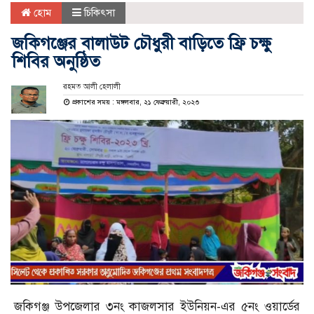
হোম
চিকিৎসা
জকিগঞ্জের বালাউট চৌধুরী বাড়িতে ফ্রি চক্ষু
শিবির অনুষ্ঠিত
রহমত আলী হেলালী
প্রকাশের সময় : মঙ্গলবার, ২১ ফেব্রুয়ারী, ২০২৩
জকিগঞ্জ উপজেলার ৩নং কাজলসার ইউনিয়ন-এর ৫নং ওয়ার্ডের