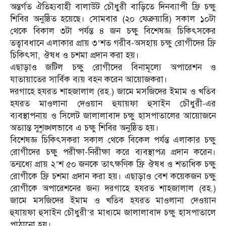
অন্তর্গত ঐতিহ্যবাহী বালাউট চৌধুরী বাড়িতে দিনব্যাপী ফ্রি চক্ষু
শিবির অনুষ্ঠিত হয়েছে। সোমবার (২০ ফেব্রুয়ারি) সকাল ১০টা
থেকে বিকাল ৩টা পর্যন্ত ৪ জন চক্ষু বিশেষজ্ঞ চিকিৎসকের
তত্বাবধানে এলাকার প্রায় ৩’শত গরীব-অসহায় চক্ষু রোগীদের ফ্রি
চিকিৎসা, ঔষধ ও চশমা প্রদান করা হয়।
এছাড়াও জটিল চক্ষু রোগীদের বিনামূল্যে অপারেশন ও
যাতায়াতের সার্বিক ব্যয় বহন করেন আয়োজকরা।
দরগাহে হযরত শাহজালাল (রহ.) জামে মসজিদের ইমাম ও খতিব
হযরত মাওলানা দেওয়ান হুযায়ফা হুসাইন চৌধুরী-এর
ব‍্যবস্থাপনায় ও সিলেট জালালাবাদ চক্ষু হাসপাতালের আয়োজনে
অত‍্যান্ত সুশৃঙ্খলভাবে এ চক্ষু শিবির অনুষ্ঠিত হয়।
বিশেষজ্ঞ চিকিৎসকরা সকাল থেকে বিকেল পর্যন্ত এলাকার চক্ষু
রোগীদের চক্ষু পরীক্ষা-নিরীক্ষা করে ব‍্যবস্থাপত্র প্রদান করেন।
তন্মধ্যে প্রায় ২’শ ৫০ জনকে তাৎক্ষণিক ফ্রি ঔষধ ও শতাধিক চক্ষু
রোগীকে ফ্রি চশমা প্রদান করা হয়। এছাড়াও বেশ কয়েকজন চক্ষু
রোগীকে অপারেশনের জন্য দরগাহে হযরত শাহজালাল (রহ.)
জামে মসজিদের ইমাম ও খতিব হযরত মাওলানা দেওয়ান
হুযায়ফা হুসাইন চৌধুরী’র মাধ্যমে জালালাবাদ চক্ষু হাসপাতালে
পাঠানো হয়।