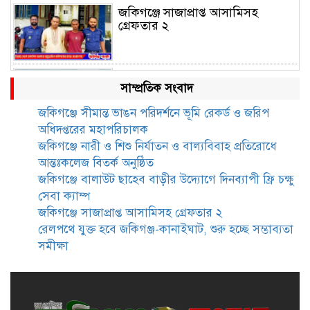
জকিগঞ্জে সাজাপ্রাপ্ত আসামিসহ
গ্রেফতার ২
রেলপথে যুক্ত হবে জকিগঞ্জ-কানাইঘাট,
সাম্প্রতিক সংবাদ
শুরু হচ্ছে সম্ভাব্যতা সমীক্ষা
জকিগঞ্জে সীমান্ত ভাঙন পরিদর্শনে ভূমি রেকর্ড ও জরিপ
অধিদপ্তরের মহাপরিচালক
সাবেক এমপি হাফিজ আহমদ
জকিগঞ্জে নারী ও শিশু নির্যাতন ও বাল্যবিবাহ প্রতিরোধে
মজুমদার কি আত্মগোপনে? ভাইরাল
আন্তঃকলেজ বিতর্ক অনুষ্ঠিত
ছবি ঘিরে আলোচনা!
জকিগঞ্জে বালাউট ছাহেব বাড়ীর উদ্যোগে দিনব্যাপী ফ্রি চক্ষু
সেবা ক্যাম্প
ভাতা পেতে টাকা লাগে না, জকিগঞ্জে
জকিগঞ্জে সাজাপ্রাপ্ত আসামিসহ গ্রেফতার ২
সমাজসেবা কর্মকর্তার গুরুত্বপূর্ণ বার্তা
রেলপথে যুক্ত হবে জকিগঞ্জ-কানাইঘাট, শুরু হচ্ছে সম্ভাব্যতা
সমীক্ষা
জকিগঞ্জে সরকারি পাঁচ ভাতার আবেদন
শুরু আজ