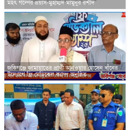
মহৎ গল্পের প্রয়াস-মুহাম্মদ মামুনুর রশীদ
জকিগঞ্জে জামায়াতের প্রার্থী আনওয়ার হোসেন খাঁনের
উদ্যোগে ফ্রি মেডিকেল ক্যাম্প অনুষ্ঠিত