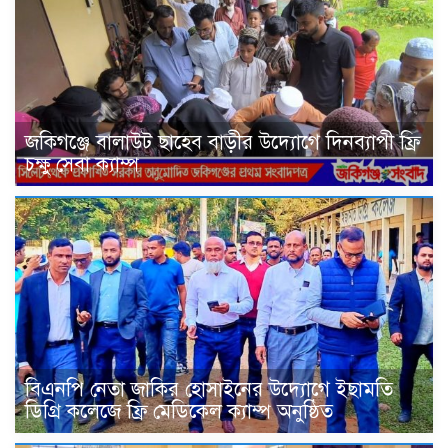
জকিগঞ্জে বালাউট ছাহেব বাড়ীর উদ্যোগে দিনব্যাপী ফ্রি
চক্ষু সেবা ক্যাম্প
বিএনপি নেতা জাকির হোসাইনের উদ্যোগে ইছামতি
ডিগ্রি কলেজে ফ্রি মেডিকেল ক্যাম্প অনুষ্ঠিত