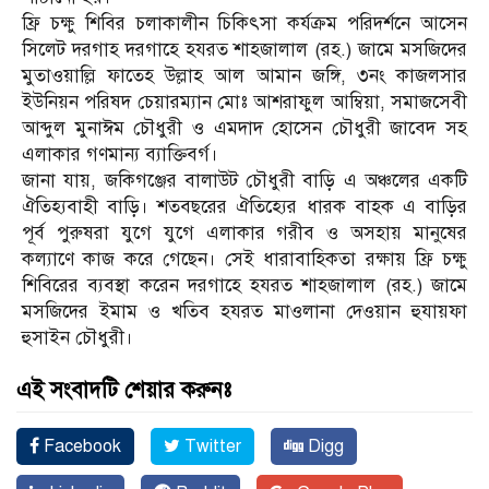
ফ্রি চক্ষু শিবির চলাকালীন চিকিৎসা কর্যক্রম পরিদর্শনে আসেন
সিলেট দরগাহ দরগাহে হযরত শাহজালাল (রহ.) জামে মসজিদের
মুতাওয়াল্লি ফাতেহ উল্লাহ আল আমান জঙ্গি, ৩নং কাজলসার
ইউনিয়ন পরিষদ চেয়ারম্যান মোঃ আশরাফুল আম্বিয়া, সমাজসেবী
আব্দুল মুনাঈম চৌধুরী ও এমদাদ হোসেন চৌধুরী জাবেদ সহ
এলাকার গণমান‍্য ব‍্যাক্তিবর্গ।
জানা যায়, জকিগঞ্জের বালাউট চৌধুরী বাড়ি এ অঞ্চলের একটি
ঐতিহ্যবাহী বাড়ি। শতবছরের ঐতিহ্যের ধারক বাহক এ বাড়ির
পূর্ব পুরুষরা যুগে যুগে এলাকার গরীব ও অসহায় মানুষের
কল্যাণে কাজ করে গেছেন। সেই ধারাবাহিকতা রক্ষায় ফ্রি চক্ষু
শিবিরের ব্যবস্থা করেন দরগাহে হযরত শাহজালাল (রহ.) জামে
মসজিদের ইমাম ও খতিব হযরত মাওলানা দেওয়ান হুযায়ফা
হুসাইন চৌধুরী।
এই সংবাদটি শেয়ার করুনঃ
Facebook
Twitter
Digg