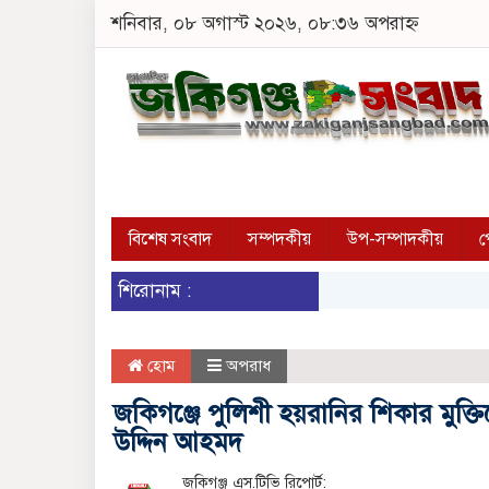
শনিবার, ০৮ অগাস্ট ২০২৬, ০৮:৩৬ অপরাহ্ন
বিশেষ সংবাদ
সম্পদকীয়
উপ-সম্পাদকীয়
প
শিরোনাম :
হোম
অপরাধ
জকিগঞ্জে পুলিশী হয়রানির শিকার মুক্তিয
উদ্দিন আহমদ
জকিগঞ্জ এস.টিভি রিপোর্ট: