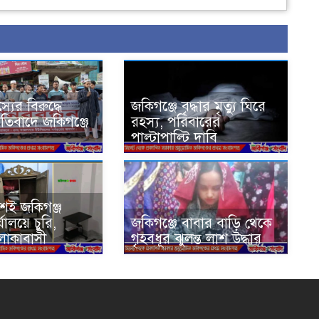
যের বিরুদ্ধে
জকিগঞ্জে বৃদ্ধার মৃত্যু ঘিরে
রতিবাদে জকিগঞ্জে
রহস্য, পরিবারের
পাল্টাপাল্টি দাবি
শেই জকিগঞ্জ
যালয়ে চুরি,
জকিগঞ্জে বাবার বাড়ি থেকে
লাকাবাসী
গৃহবধূর ঝুলন্ত লাশ উদ্ধার