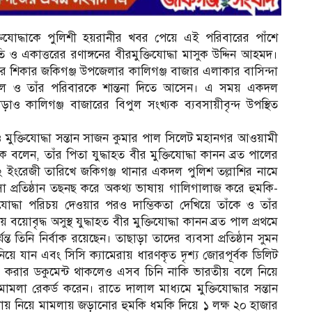
ক্তিযোদ্ধাকে পুলিশী হয়রানীর খবর পেয়ে এই পরিবারের পাঁশে
 একাত্তরের রণাঙ্গনের বীরমুক্তিযোদ্ধা মাসুক উদ্দিন আহমদ।
রানির শিকার জকিগঞ্জ উপজেলার কালিগঞ্জ বাজার এলাকার বাসিন্দা
ব্রত পাল ও তাঁর পরিবারকে শান্তনা দিতে আসেন। এ সময় একদল
ড়াও কালিগঞ্জ বাজারের বিপুল সংখ্যক ব‍্যবসায়ীবৃন্দ উপস্থিত
রী ও মুক্তিযোদ্ধা সন্তান সাজন কুমার পাল সিলেট মহানগর আওয়ামী
 বলেন, তাঁর পিতা যুদ্ধাহত বীর মুক্তিযোদ্ধা কানন ব্রত পালের
২২ ইংরেজী তারিখে জকিগঞ্জ থানার একদল পুলিশ তল্লাশির নামে
সা প্রতিষ্ঠান তছনছ করে অকথ্য ভাষায় গালিগালাজ করে হুমকি-
োদ্ধা পরিচয় দেওয়ার পরও দাম্ভিকতা দেখিয়ে তাঁকে ও তাঁর
বৃদ্ধ অসুস্থ যুদ্ধাহত বীর মুক্তিযোদ্ধা কানন ব্রত পাল প্রথমে
্ত তিনি নির্বাক রয়েছেন। তাছাড়া তাদের ব্যবসা প্রতিষ্ঠান সুমন
য় নিয়ে যান এবং সিসি ক্যামেরায় ধারণকৃত দৃশ্য জোরপূর্বক ডিলিট
 করার ডকুমেন্ট থাকলেও এসব চিনি নাকি ভারতীয় বলে নিয়ে
লা রেকর্ড করেন। রাতে দালাল মাধ্যমে মুক্তিযোদ্ধার সন্তান
ায় নিয়ে মামলায় জড়ানোর হুমকি ধমকি দিয়ে ১ লক্ষ ২০ হাজার