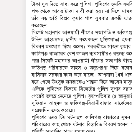
টাকা ঘুষ দিতে বাধ্য করে পুলিশ। পুলিশের হুমকি ধমকিত
পক্ষ থেকে আরও টাকা দাবী করা হয়। না দিলে মামলা
তাঁর বড় ভাই বিপ্লব কুমার পাল বুধবার একটি স্মার
করেছেন।
সিলেট মহানগর আওয়ামী লীগের সভাপতি ও জকিগঞ্জ উ
উদ্দিন আহমদসহ স্থানীয় কয়েকজন মুক্তিযোদ্ধা হয়রান
বিবরণ মনযোগ দিয়ে শুনেন। পরবর্তীতে সাজন কুমার পা
কালিগঞ্জ বাজারের বেশ ক’জন ব‍্যবসায়ীরও বক্তব্য শু
পরে সিলেট মহানগর আওয়ামী লীগের সভাপতি বীরমুক্তিয
ক্ষতিগ্রস্থ পরিবারকে সাহস ও অনুপ্রেরণা দিয়ে বলেন, 
হাসিনার সরকার কাজ করে যাচ্ছে। আপনারা ধৈর্য ধ
হয়ে গেলে উৎসুক জনতাকেও শান্তনা দিয়ে আসেন মাসু
এদিকে পুলিশের বিরুদ্ধে সিলেটের পুলিশ সুপার বরাব
পেয়েই তদন্তে নেমেছে পুলিশ। বৃহস্পতিবার (৫ জানুয়া
সুফিয়ান আহমদ ও জকিগঞ্জ-বিয়ানীবাজার সার্কেলে
সরেজমিন তদন্ত করেছে।
পুলিশের তদন্ত টিম ঘটনাস্থল কালিগঞ্জ বাজারের সুমন মি
পরিবারের কাছ থেকে ঘটনার বিস্তারিত বিবরণ শুনেন। তদন
পুলিশী হয়রানির স্বাক্ষ্য প্রমাণ দেন।