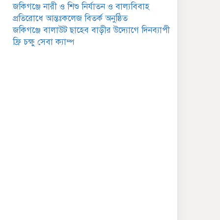
সমীক্ষা
জকিগঞ্জে নারী ও শিশু নির্যাতন ও বাল্যবিবাহ
প্রতিরোধে আন্তঃকলেজ বিতর্ক অনুষ্ঠিত
সাবেক এমপি হাফিজ আহমদ
জকিগঞ্জে বালাউট ছাহেব বাড়ীর উদ্যোগে দিনব্যাপী
মজুমদার কি আত্মগোপনে?
ভাইরাল ছবি ঘিরে আলোচনা!
ফ্রি চক্ষু সেবা ক্যাম্প
ভাতা পেতে টাকা লাগে না,
জকিগঞ্জে সমাজসেবা কর্মকর্তার
গুরুত্বপূর্ণ বার্তা
জকিগঞ্জে সরকারি পাঁচ ভাতার
আবেদন শুরু আজ