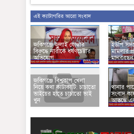
এই ক্যাটাগরির আরো সংবাদ
জকিগঞ্জে জুলাই যোদ্ধার
ইউপি সদস্
বিরুদ্ধে নারীকে ধর্ষণচেষ্টার
মামলার প্
অভিযোগ
মানববন্ধন
জকিগঞ্জে বিশ্বকাপ খেলা
থানার পা
নিয়ে কথা কাটাকাটি: চাচাতো
সংবাদ কার্
ভাইয়ের হাতে চাচাতো ভাই
আতঙ্কে এ
খুন