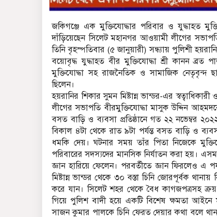
জকিগঞ্জে এক মুক্তিযোদ্ধার পরিবার ও যুদ্ধাহত মু
দাঁড়িয়েছেন সিলেট মহানগর আওয়ামী লীগের সভাপতি ও
তিনি বৃহস্পতিবার (৫ জানুয়ারী) সন্ধ্যায় পুলিশী হয়
বয়োবৃদ্ধ যুদ্ধাহত বীর মুক্তিযোদ্ধা শ্রী কানন 
মুক্তিযোদ্ধা সহ রাজনৈতিক ও সামাজিক নেতৃবৃন্দ ছা
ছিলেন।
হয়রানির শিকার সুমন মিষ্টান্ন ভান্ডর-এর স্বত্বাধিকা
লীগের সভাপতি বীরমুক্তিযোদ্ধা মাসুক উদ্দিন আহমদকে
বসত বাড়ি ও ব্যবসা প্রতিষ্ঠানে গত ২২ নভেম্বর ২০
বিকাল ৪টা থেকে রাত ৯টা পর্যন্ত বসত বাড়ি ও ব্যব
ধমকি দেয়। ঘটনার সময় তাঁর পিতা নিজেকে মুক্তিয
পরিবারের সদস্যদের মানসিক নির্যাতন করা হয়। এসময় বয়ো
জ্ঞান হারিয়ে ফেলেন। পরবর্তীতে জ্ঞান ফিরলেও এ পর্যন
মিষ্টান্ন ভান্ডর থেকে ৩০ বস্তা চিনি জোরপূর্বক থানা
করে যান। সিলেট শহর থেকে বৈধ কাগজপত্রসহ ক্রয়
গিয়ে পুলিশ বাদী হয়ে একটি বিশেষ ক্ষমতা আইনে মাম
সাজন কুমার পালকে চিনি ফেরত দেয়ার কথা বলে থান