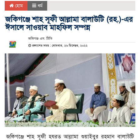
হোম
ধর্ম
জকিগঞ্জে শাহ সূফী আল্লামা বালাউটি (রহ.)-এর
ঈসালে সাওয়াব মাহফিল সম্পন্ন
জকিগঞ্জ এস. টিভি
প্রকাশের সময় : সোমবার, ২৬ ডিসেম্বর, ২০২২
জকিগঞ্জে শাহ সূফী হযরত আল্লামা শুয়াইবুর রহমান বালাউটি