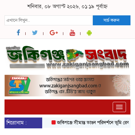
শনিবার, ০৮ অগাস্ট ২০২৬, ০১:১৯ পূর্বাহ্ন
সার্চ করুন
Toggle
naviga
শিরোনাম :
জকিগঞ্জে সীমান্ত ভাঙন পরিদর্শনে ভূমি রেকর্ড ও জ