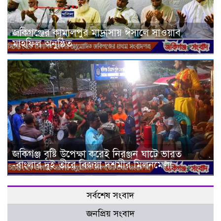
জকিগঞ্জের কামালপুর মাদ্রাসায় ঈসালে সাওয়াব
মাহফিল অনুষ্ঠিত
জকিগঞ্জ বৃষ্টি উপেক্ষা করেই নিরঞ্জন ঘাটে ভারত
-বাংলার দুই তীরে বিজয়া দশমীর মিলনমেলা
সর্বশেষ সংবাদ
জনপ্রিয় সংবাদ