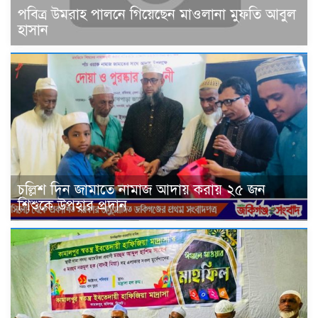
পবিত্র উমরাহ পালনে গিয়েছেন মাওলানা মুফতি আবুল
হাসান
চল্লিশ দিন জামাতে নামাজ আদায় করায় ২৫ জন
শিশুকে উপহার প্রদান