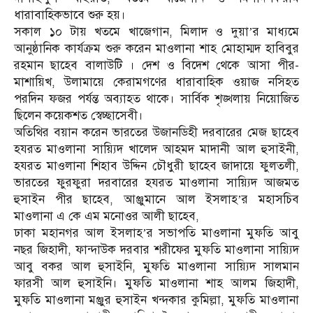
ধারাবাহিকভাবে শুরু হয়।
সকাল ১০ টায় খতমে খাজেগান, মিলাদ ও দুয়া’র মাধ্যমে
আনুষ্ঠানিক কার্যক্রম শুরু করেন মাওলানা শাহ মোহাম্মদ হাবিবুর
রহমান ছাহেব বালাউটি । দেশ ও বিদেশ থেকে আসা পীর-
মাশায়িখ, উলামায়ে কেরামগণের ধারাবাহিক ওয়াজ নসিহত
পরদিন ফজর পর্যন্ত অব্যাহত থাকে। সার্বিক শৃঙ্খলায় নিয়োজিত
ছিলেন কয়েকশত স্বেচ্ছাসেবী।
অতিথির বয়ান করেন ভারতের উজানডিহী দরবারের মেজ ছাহেব
হযরত মাওলানা সায়্যিদ খালেদ আহমদ মাদানী আল হুসাইনী,
হযরত মাওলানা শিহাব উদ্দিন চৌধুরী ছাহেব জাদায়ে ফুলতলী,
ভারতের ফুরফুরা দরবারের হযরত মাওলানা সায়্যিদ আজমত
হুসাইন পীর ছাহেব, আঞ্জুমানে আল ইসলাহ’র মহাসচিব
মাওলানা এ কে এম মনোওর আলী ছাহেব,
ঢাকা মহানগর আল ইসলাহ’র সভাপতি মাওলানা মুফতি আবু
নছর জিহাদী, ফান্দাউক দরবার শরীফের মুফতি মাওলানা সায়্যিদ
আবু বকর আল হুসাইনি, মুফতি মাওলানা সায়্যিদ সালমান
ফারসী আল হুসাইনি। মুফতি মাওলানা শাহ আলম জিহাদী,
মুফতি মাওলানা মঞ্জুর হুসাইন খন্দকার কুমিল্লা, মুফতি মাওলানা