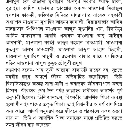
এনামুল হক আজাদী মুবাল্লিগ জৈনপুর দরবার শরীফ ঢাকা,
বুরাইয়া কামিল মাদ্রাসার ভারপ্রাপ্ত অধ্যক্ষ মাওলানা সিরাজুল
ইসলাম ফারুকী, জকিগঞ্জ সিনিয়র মাদরাসা’র সাবেক সহকারী
অধ্যাপক মাওলানা মুশাহিদ আহমদ কামালী, মিয়ারবাজার আলিম
মাদরাসার প্রিন্সিপাল মাওলানা আব্দুল মুক্তাদির খান, ছিলাউড়া
আলিম মাদরাসা’র আরবি প্রভাষক মাওলানা আবু আইয়ুব
আনসারী, মাওলানা কাজী আব্দুর রহমান চান্দগ্রামী, মাওলানা
কুতবুল আলম চান্দগ্রামী, মাওলানা আব্দুল আহাদ জিহাদী,
মাওলানা মুজাম্মিল মাছুমী ও রতনগঞ্জ বাজার জামে মসজিদের
খতিব মাওলানা আব্দুল কুদ্দুছ চৌধুরী প্রমুখ।
বক্তাগণ বলেন- শাহ সূফী আল্লামা বালাউটি ছাহেব রহ. সুন্নতে
নববীর হুবুহু আদর্শে জীবন অতিবাহিত করেছিলেন। তিনি
বিলাসিতামুক্ত অত্যন্ত সাদা-মাটা ও অনাড়ম্বর জীবনযাপনে অভ্যস্ত
ছিলেন। জীবনের শেষ দিন পর্যন্ত আল্লাহর হাবীবের আদর্শের পূর্ণ
অনুসারী ছিলেন। তিনি জানতেন, বিশ্বনবীর আদর্শিক শিক্ষা ব্যবস্থা
হলো দ্বীন ইসলামের প্রকৃত শিক্ষা। তাই বিশ্বনবীর আদর্শ বাদ দিয়ে
অন্য কারো আদর্শ অনুসরণ করে জীবনে ও পরকালে সফল হওয়া
যায় না। তিনি এ আদর্শিক শিক্ষা সমাজের মাঝে প্রতিষ্ঠিত করতে
সমস্ত জীবন ব্যয় করেছেন।