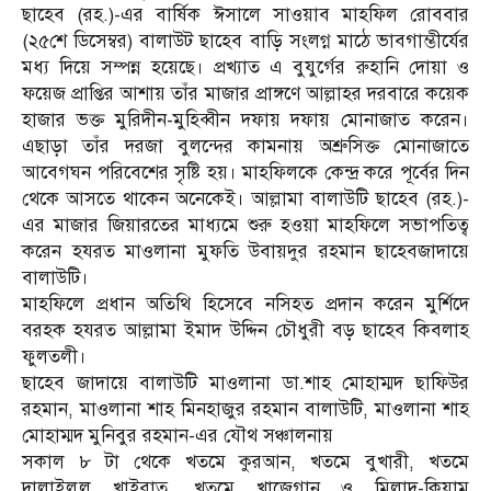
ছাহেব (রহ.)-এর বার্ষিক ঈসালে সাওয়াব মাহফিল রোববার
(২৫শে ডিসেম্বর) বালাউট ছাহেব বাড়ি সংলগ্ন মাঠে ভাবগাম্ভীর্যের
মধ্য দিয়ে সম্পন্ন হয়েছে। প্রখ্যাত এ বুযুর্গের রুহানি দোয়া ও
ফয়েজ প্রাপ্তির আশায় তাঁর মাজার প্রাঙ্গণে আল্লাহর দরবারে কয়েক
হাজার ভক্ত মুরিদীন-মুহিব্বীন দফায় দফায় মোনাজাত করেন।
এছাড়া তাঁর দরজা বুলন্দের কামনায় অশ্রুসিক্ত মোনাজাতে
আবেগঘন পরিবেশের সৃষ্টি হয়। মাহফিলকে কেন্দ্র করে পূর্বের দিন
থেকে আসতে থাকেন অনেকেই। আল্লামা বালাউটি ছাহেব (রহ.)-
এর মাজার জিয়ারতের মাধ্যমে শুরু হওয়া মাহফিলে সভাপতিত্ব
করেন হযরত মাওলানা মুফতি উবায়দুর রহমান ছাহেবজাদায়ে
বালাউটি।
মাহফিলে প্রধান অতিথি হিসেবে নসিহত প্রদান করেন মুর্শিদে
বরহক হযরত আল্লামা ইমাদ উদ্দিন চৌধুরী বড় ছাহেব কিবলাহ
ফুলতলী।
ছাহেব জাদায়ে বালাউটি মাওলানা ডা.শাহ মোহাম্মদ ছাফিউর
রহমান, মাওলানা শাহ মিনহাজুর রহমান বালাউটি, মাওলানা শাহ
মোহাম্মদ মুনিবুর রহমান-এর যৌথ সঞ্চালনায়
সকাল ৮ টা থেকে খতমে কুরআন, খতমে বুখারী, খতমে
দালাইলুল খাইরাত, খতমে খাজেগান ও মিলাদ-কিয়াম