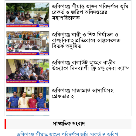
জকিগঞ্জে সীমান্ত ভাঙন পরিদর্শনে ভূমি
রেকর্ড ও জরিপ অধিদপ্তরের
মহাপরিচালক
জকিগঞ্জে নারী ও শিশু নির্যাতন ও
বাল্যবিবাহ প্রতিরোধে আন্তঃকলেজ
বিতর্ক অনুষ্ঠিত
জকিগঞ্জে বালাউট ছাহেব বাড়ীর
উদ্যোগে দিনব্যাপী ফ্রি চক্ষু সেবা ক্যাম্প
জকিগঞ্জে সাজাপ্রাপ্ত আসামিসহ
গ্রেফতার ২
রেলপথে যুক্ত হবে জকিগঞ্জ-কানাইঘাট,
সাম্প্রতিক সংবাদ
শুরু হচ্ছে সম্ভাব্যতা সমীক্ষা
জকিগঞ্জে সীমান্ত ভাঙন পরিদর্শনে ভূমি রেকর্ড ও জরিপ