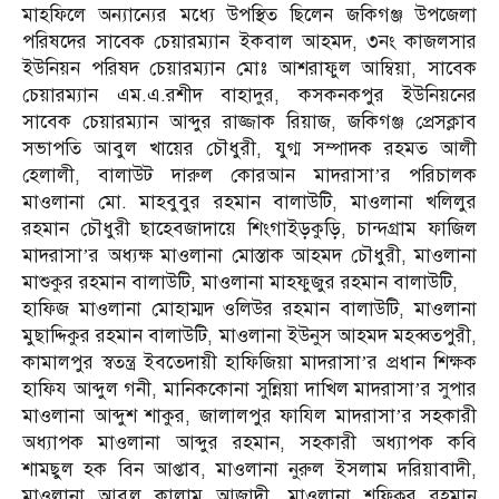
মাহফিলে অন্যান্যের মধ্যে উপস্থিত ছিলেন জকিগঞ্জ উপজেলা
পরিষদের সাবেক চেয়ারম্যান ইকবাল আহমদ, ৩নং কাজলসার
ইউনিয়ন পরিষদ চেয়ারম্যান মোঃ আশরাফুল আম্বিয়া, সাবেক
চেয়ারম্যান এম.এ.রশীদ বাহাদুর, কসকনকপুর ইউনিয়নের
সাবেক চেয়ারম্যান আব্দুর রাজ্জাক রিয়াজ, জকিগঞ্জ প্রেসক্লাব
সভাপতি আবুল খায়ের চৌধুরী, যুগ্ম সম্পাদক রহমত আলী
হেলালী, বালাউট দারুল কোরআন মাদরাসা’র পরিচালক
মাওলানা মো. মাহবুবুর রহমান বালাউটি, মাওলানা খলিলুর
রহমান চৌধুরী ছাহেবজাদায়ে শিংগাইড়কুড়ি, চান্দগ্রাম ফাজিল
মাদরাসা’র অধ্যক্ষ মাওলানা মোস্তাক আহমদ চৌধুরী, মাওলানা
মাশুকুর রহমান বালাউটি, মাওলানা মাহফুজুর রহমান বালাউটি,
হাফিজ মাওলানা মোহাম্মদ ওলিউর রহমান বালাউটি, মাওলানা
মুছাদ্দিকুর রহমান বালাউটি, মাওলানা ইউনুস আহমদ মহব্বতপুরী,
কামালপুর স্বতন্ত্র ইবতেদায়ী হাফিজিয়া মাদরাসা’র প্রধান শিক্ষক
হাফিয আব্দুল গনী, মানিককোনা সুন্নিয়া দাখিল মাদরাসা’র সুপার
মাওলানা আব্দুশ শাকুর, জালালপুর ফাযিল মাদরাসা’র সহকারী
অধ্যাপক মাওলানা আব্দুর রহমান, সহকারী অধ্যাপক কবি
শামছুল হক বিন আপ্তাব, মাওলানা নুরুল ইসলাম দরিয়াবাদী,
মাওলানা আবুল কালাম আজাদী, মাওলানা শফিকুর রহমান