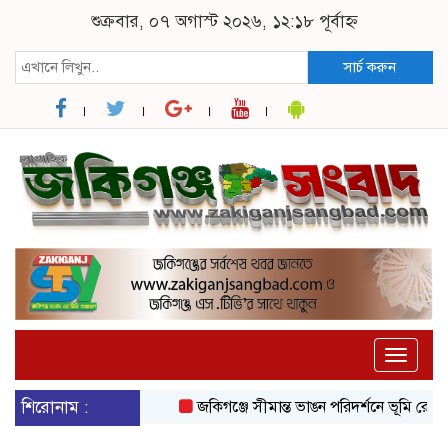
শুক্রবার, ০৭ অগাস্ট ২০২৬, ১২:১৮ পূর্বাহ্ন
সার্চ করুন
Toggle
naviga
শিরোনাম :
জকিগঞ্জে সীমান্ত ভাঙন পরিদর্শনে ভূমি রেকর্ড ও