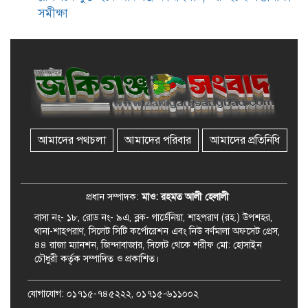
সমীক্ষা
জকিগঞ্জে সরকারি পাঁচ ভাতার আবেদন
শুরু আজ
জকিগঞ্জে সুরমা নদীর বালুমহালে
মোবাইল কোর্ট পরিচালনা করলেন
ইউএনও: সরেজমিনে অভিযোগের
সত্যতা মেলেনি
আমাদের পথচলা
আমাদের পরিবার
আমাদের প্রতিনিধি
জকিগঞ্জে ৪ হাজার পিস ইয়াবাসহ
একজন গ্রেপ্তার
প্রধান সম্পাদক:
মাও: রহমত আলী হেলালী
বাসা নং- ১৮, রোড নং- ৯এ, ব্লক- গার্ডেনিয়া, শাহপরাণ (রহ.) উপশহর,
থানা-শাহপরাণ, সিলেট সিটি কর্পোরেশন এবং নিউ বর্ণমালা অফসেট প্রেস,
৪৪ রাজা ম্যানশন, জিন্দাবাজার, সিলেট থেকে শরীফ মো: হোসাইন
চৌধুরী কর্তৃক সম্পাদিত ও প্রকাশিত।
যোগাযোগ: ০১৭১৫-৭৪৫২২২, ০১৭১৫-৬১১০০২