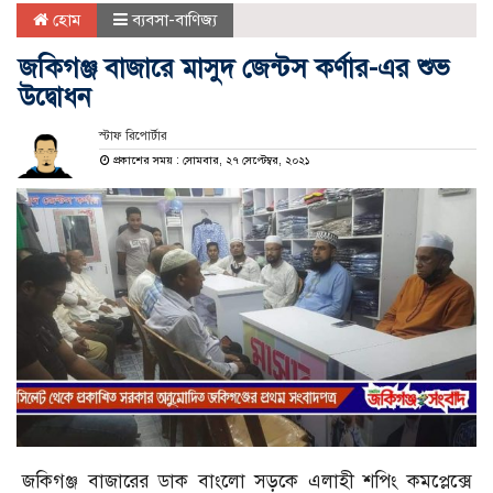
হোম
ব্যবসা-বাণিজ্য
জকিগঞ্জ বাজারে মাসুদ জেন্টস কর্ণার-এর শুভ
উদ্বোধন
স্টাফ রিপোর্টার
প্রকাশের সময় : সোমবার, ২৭ সেপ্টেম্বর, ২০২১
জকিগঞ্জ বাজারের ডাক বাংলো সড়কে এলাহী শপিং কমপ্লেক্সে