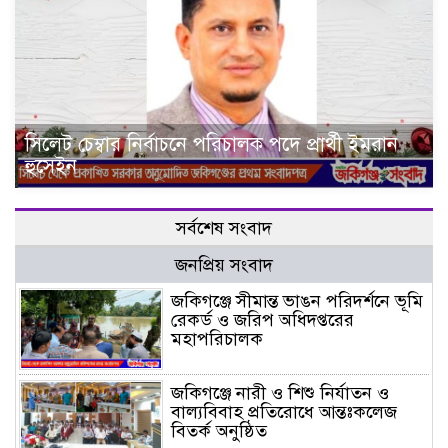
সিলেট চেম্বার নির্বাচনে পরিচালক পদে প্রার্থী ইমরান
হুসেইন
সর্বশেষ সংবাদ
জনপ্রিয় সংবাদ
জকিগঞ্জে সীমান্ত ভাঙন পরিদর্শনে ভূমি
রেকর্ড ও জরিপ অধিদপ্তরের
মহাপরিচালক
জকিগঞ্জে নারী ও শিশু নির্যাতন ও
বাল্যবিবাহ প্রতিরোধে আন্তঃকলেজ
বিতর্ক অনুষ্ঠিত