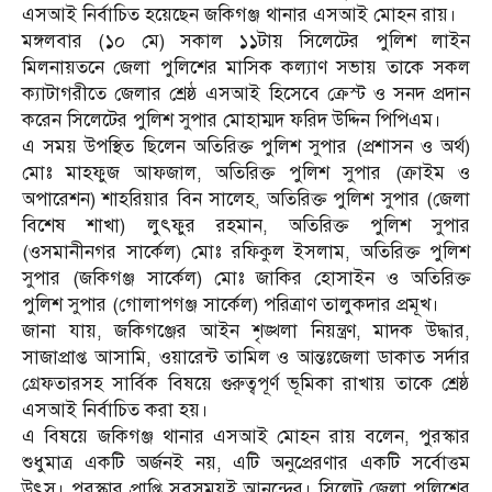
এসআই নির্বাচিত হয়েছেন জকিগঞ্জ থানার এসআই মোহন রায়।
মঙ্গলবার (১০ মে) সকাল ১১টায় সিলেটের পুলিশ লাইন
মিলনায়তনে জেলা পুলিশের মাসিক কল্যাণ সভায় তাকে সকল
ক্যাটাগরীতে জেলার শ্রেষ্ঠ এসআই হিসেবে ক্রেস্ট ও সনদ প্রদান
করেন সিলেটের পুলিশ সুপার মোহাম্মদ ফরিদ উদ্দিন পিপিএম।
এ সময় উপস্থিত ছিলেন অতিরিক্ত পুলিশ সুপার (প্রশাসন ও অর্থ)
মোঃ মাহফুজ আফজাল, অতিরিক্ত পুলিশ সুপার (ক্রাইম ও
অপারেশন) শাহরিয়ার বিন সালেহ, অতিরিক্ত পুলিশ সুপার (জেলা
বিশেষ শাখা) লুৎফুর রহমান, অতিরিক্ত পুলিশ সুপার
(ওসমানীনগর সার্কেল) মোঃ রফিকুল ইসলাম, অতিরিক্ত পুলিশ
সুপার (জকিগঞ্জ সার্কেল) মোঃ জাকির হোসাইন ও অতিরিক্ত
পুলিশ সুপার (গোলাপগঞ্জ সার্কেল) পরিত্রাণ তালুকদার প্রমূখ।
জানা যায়, জকিগঞ্জের আইন শৃঙ্খলা নিয়ন্ত্রণ, মাদক উদ্ধার,
সাজাপ্রাপ্ত আসামি, ওয়ারেন্ট তামিল ও আন্তঃজেলা ডাকাত সর্দার
গ্রেফতারসহ সার্বিক বিষয়ে গুরুত্বপূর্ণ ভূমিকা রাখায় তাকে শ্রেষ্ঠ
এসআই নির্বাচিত করা হয়।
এ বিষয়ে জকিগঞ্জ থানার এসআই মোহন রায় বলেন, পুরস্কার
শুধুমাত্র একটি অর্জনই নয়, এটি অনুপ্রেরণার একটি সর্বোত্তম
উৎস। পুরস্কার প্রাপ্তি সবসময়ই আনন্দের। সিলেট জেলা পুলিশের