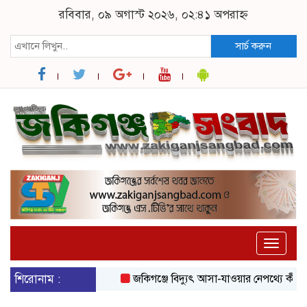
রবিবার, ০৯ অগাস্ট ২০২৬, ০২:৪১ অপরাহ্ন
সার্চ করুন
Toggle
naviga
শিরোনাম :
জকিগঞ্জে বিদ্যুৎ আসা-যাওয়ার নেপথ্যে কী, জানা