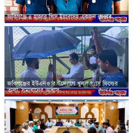
জকিগঞ্জে ৪ হাজার পিস ইয়াবাসহ একজন গ্রেপ্তার
জকিগঞ্জের ইউএনও’র উদ্যোগে খুলল গ্যাস ফিল্ডের
তালা: সমাধানের আশ্বাস