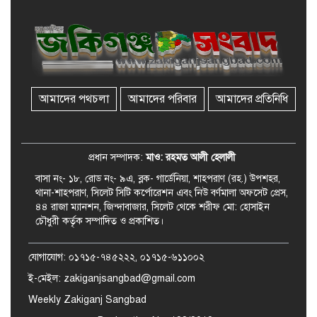
গ্রেফতার ২
রেলপথে যুক্ত হবে জকিগঞ্জ-কানাইঘাট,
শুরু হচ্ছে সম্ভাব্যতা সমীক্ষা
আমাদের পথচলা
আমাদের পরিবার
আমাদের প্রতিনিধি
সাবেক এমপি হাফিজ আহমদ
মজুমদার কি আত্মগোপনে? ভাইরাল
ছবি ঘিরে আলোচনা!
প্রধান সম্পাদক:
মাও: রহমত আলী হেলালী
বাসা নং- ১৮, রোড নং- ৯এ, ব্লক- গার্ডেনিয়া, শাহপরাণ (রহ.) উপশহর,
থানা-শাহপরাণ, সিলেট সিটি কর্পোরেশন এবং নিউ বর্ণমালা অফসেট প্রেস,
৪৪ রাজা ম্যানশন, জিন্দাবাজার, সিলেট থেকে শরীফ মো: হোসাইন
চৌধুরী কর্তৃক সম্পাদিত ও প্রকাশিত।
যোগাযোগ: ০১৭১৫-৭৪৫২২২, ০১৭১৫-৬১১০০২
ই-মেইল: zakiganjsangbad@gmail.com
Weekly Zakiganj Sangbad