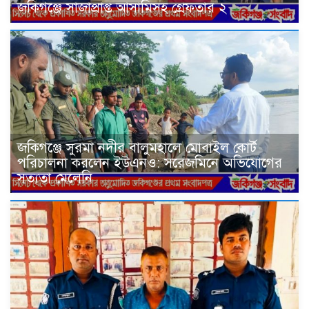
জকিগঞ্জে সাজাপ্রাপ্ত আসামিসহ গ্রেফতার ২
জকিগঞ্জে সুরমা নদীর বালুমহালে মোবাইল কোর্ট
পরিচালনা করলেন ইউএনও: সরেজমিনে অভিযোগের
সত্যতা মেলেনি