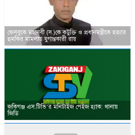
ফেসবুকে মহানবী (স.)কে কটুক্তি ও প্রধানমন্ত্রীকে হত‍্যার
হুমকির মামলায় যুগান্তকারী রায়
জকিগঞ্জ এস.টিভি’র মনিটাইজ পেইজ হ্যাক: থানায়
জিডি