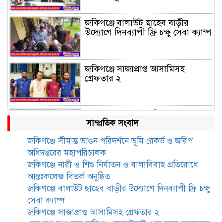
জকিগঞ্জে বালাউট ছাহেব বাড়ীর
উদ্যোগে দিনব্যাপী ফ্রি চক্ষু সেবা ক্যাম্প
জকিগঞ্জে সাজাপ্রাপ্ত আসামিসহ
গ্রেফতার ২
রেলপথে যুক্ত হবে জকিগঞ্জ-কানাইঘাট,
সাম্প্রতিক সংবাদ
শুরু হচ্ছে সম্ভাব্যতা সমীক্ষা
জকিগঞ্জে সীমান্ত ভাঙন পরিদর্শনে ভূমি রেকর্ড ও জরিপ
অধিদপ্তরের মহাপরিচালক
সাবেক এমপি হাফিজ আহমদ
জকিগঞ্জে নারী ও শিশু নির্যাতন ও বাল্যবিবাহ প্রতিরোধে
মজুমদার কি আত্মগোপনে? ভাইরাল
আন্তঃকলেজ বিতর্ক অনুষ্ঠিত
ছবি ঘিরে আলোচনা!
জকিগঞ্জে বালাউট ছাহেব বাড়ীর উদ্যোগে দিনব্যাপী ফ্রি চক্ষু
সেবা ক্যাম্প
ভাতা পেতে টাকা লাগে না, জকিগঞ্জে
জকিগঞ্জে সাজাপ্রাপ্ত আসামিসহ গ্রেফতার ২
সমাজসেবা কর্মকর্তার গুরুত্বপূর্ণ বার্তা