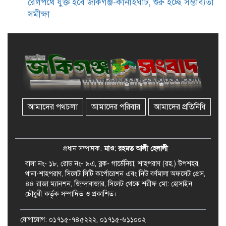
রেলপথে যুক্ত হবে জকিগঞ্জ-কানাইঘাট, শুরু হচ্ছে সম্ভাব্যতা
সমীক্ষা
জকিগঞ্জে সরকারি পাঁচ ভাতার আবেদন
শুরু আজ
জকিগঞ্জে সুরমা নদীর বালুমহালে
মোবাইল কোর্ট পরিচালনা করলেন
ইউএনও: সরেজমিনে অভিযোগের
সত্যতা মেলেনি
আমাদের পথচলা
আমাদের পরিবার
আমাদের প্রতিনিধি
জকিগঞ্জে ৪ হাজার পিস ইয়াবাসহ
একজন গ্রেপ্তার
প্রধান সম্পাদক:
মাও: রহমত আলী হেলালী
বাসা নং- ১৮, রোড নং- ৯এ, ব্লক- গার্ডেনিয়া, শাহপরাণ (রহ.) উপশহর,
থানা-শাহপরাণ, সিলেট সিটি কর্পোরেশন এবং নিউ বর্ণমালা অফসেট প্রেস,
৪৪ রাজা ম্যানশন, জিন্দাবাজার, সিলেট থেকে শরীফ মো: হোসাইন
চৌধুরী কর্তৃক সম্পাদিত ও প্রকাশিত।
যোগাযোগ: ০১৭১৫-৭৪৫২২২, ০১৭১৫-৬১১০০২