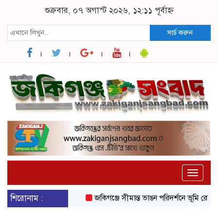
শুক্রবার, ০৭ অগাস্ট ২০২৬, ১২:১১ পূর্বাহ্ন
সার্চ করুন
Toggle
naviga
শিরোনাম :
জকিগঞ্জে সীমান্ত ভাঙন পরিদর্শনে ভূমি রেকর্ড ও