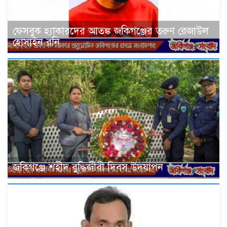
ফেসবুক হ্যাকারদের আতঙ্ক জকিগঞ্জের তরুণ রেজাউল
হোসাইন রনি
জকিগঞ্জে শহীদ বুদ্ধিজীবী দিবস উদযাপন