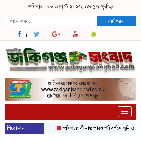
শনিবার, ০৮ অগাস্ট ২০২৬, ০৮:১৭ পূর্বাহ্ন
সার্চ করুন
Toggle
naviga
শিরোনাম :
জকিগঞ্জে সীমান্ত ভাঙন পরিদর্শনে ভূমি রেকর্ড 