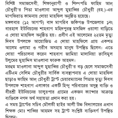
বিশিষ্ট সমাজসেবী, শিক্ষানুরাগী ও শিল্পপতি ফাহিম আল্
চৌধুরী’র পিতা মাওলানা আব্দুল মুছাব্বির চৌধুরী (রহ.)-এর
মাগফিরাত কামনায় দোয়া মাহফিল অনুষ্ঠিত হয়েছে।
মঙ্গলবার (১২ আগস্ট) বাদ মাগরিব জকিগঞ্জ উপজেলার ১নং
বারহাল ইউনিয়নের শাহবাগ মহিদপুরস্থ মসজিদ ওয়ালা বাড়িতে
এ দোয়া মাহফিল অনুষ্ঠিত হয়। প্রবীণ এই আলেমের ২২তম মৃত্যু
দিবস উপলক্ষে আয়োজিত এ দোয়া মাহফিলে প্রায় একশত
আলেম ওলামা ও গরীব অসহায় মানুষ উপস্থিত ছিলেন। এতে
দোয়া পরিচালনা করেন শাহবাগ জামিয়া মাদানিয়া ক্বাসিমুল
উলুমের মুহাদ্দিস মাওলানা ফারুক আহমদ।
মরহুম মাওলানা আব্দুল মুছাব্বির চৌধুরী’র বড় ছেলে সমাজসেবী
এটিএম সেলিম চৌধুরীর সার্বিক ব্যবস্থাপনায় এ দোয়া মাহফিল
ছাড়াও ফাহিম আল্ চৌধুরী ট্রাস্ট চেয়ারম্যানের পিতার মৃত্যু দিবস
উপলক্ষে শাহবাগ এলাকার একটি হিন্দু পরিবারের অসুস্থ ব্যক্তি ও
বীরশ্রী ইউনিয়নের ডালুরপার গ্রামের একজন ক্যান্সার আক্রান্ত
ব্যক্তিকে নগদ অর্থ সহায়তা প্রদান করা হয়।
এ সময় ট্রাস্টের সচিব মৌলভী ছাইর আলী উচ্চ বিদ্যালয়ের প্রধান
শিক্ষক মোঃ শাব্বির আহমদ সহ ট্রাস্ট সংশ্লিষ্ট ব্যক্তিবর্গ উপস্থিত
ছিলেন।