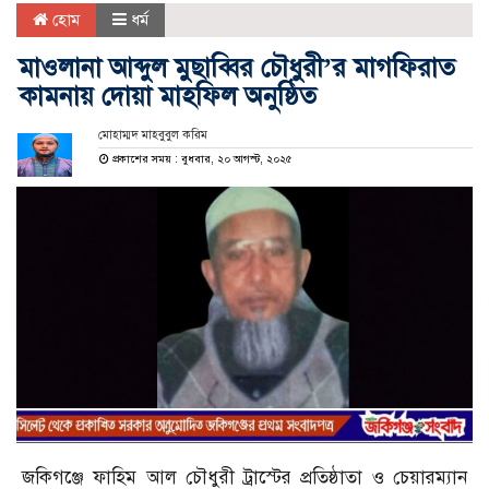
হোম
ধর্ম
মাওলানা আব্দুল মুছাব্বির চৌধুরী’র মাগফিরাত
কামনায় দোয়া মাহফিল অনুষ্ঠিত
মোহাম্মদ মাহবুবুল করিম
প্রকাশের সময় : বুধবার, ২০ আগস্ট, ২০২৫
জকিগঞ্জে ফাহিম আল চৌধুরী ট্রাস্টের প্রতিষ্ঠাতা ও চেয়ারম্যান