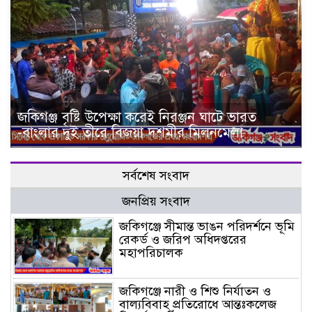
জকিগঞ্জ বৃষ্টি উপেক্ষা করেই নিরঞ্জন ঘাটে ভারত
-বাংলার দুই তীরে বিজয়া দশমীর মিলনমেলা
সর্বশেষ সংবাদ
জনপ্রিয় সংবাদ
জকিগঞ্জে সীমান্ত ভাঙন পরিদর্শনে ভূমি
রেকর্ড ও জরিপ অধিদপ্তরের
মহাপরিচালক
জকিগঞ্জে নারী ও শিশু নির্যাতন ও
বাল্যবিবাহ প্রতিরোধে আন্তঃকলেজ