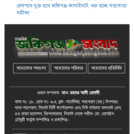
সমাজসেবা কর্মকর্তার গুরুত্বপূর্ণ বার্তা
রেলপথে যুক্ত হবে জকিগঞ্জ-কানাইঘাট, শুরু হচ্ছে সম্ভাব্যতা
সমীক্ষা
জকিগঞ্জে সরকারি পাঁচ ভাতার আবেদন
শুরু আজ
জকিগঞ্জে সুরমা নদীর বালুমহালে
মোবাইল কোর্ট পরিচালনা করলেন
ইউএনও: সরেজমিনে অভিযোগের
সত্যতা মেলেনি
আমাদের পথচলা
আমাদের পরিবার
আমাদের প্রতিনিধি
জকিগঞ্জে ৪ হাজার পিস ইয়াবাসহ
একজন গ্রেপ্তার
প্রধান সম্পাদক:
মাও: রহমত আলী হেলালী
বাসা নং- ১৮, রোড নং- ৯এ, ব্লক- গার্ডেনিয়া, শাহপরাণ (রহ.) উপশহর,
থানা-শাহপরাণ, সিলেট সিটি কর্পোরেশন এবং নিউ বর্ণমালা অফসেট প্রেস,
৪৪ রাজা ম্যানশন, জিন্দাবাজার, সিলেট থেকে শরীফ মো: হোসাইন
চৌধুরী কর্তৃক সম্পাদিত ও প্রকাশিত।