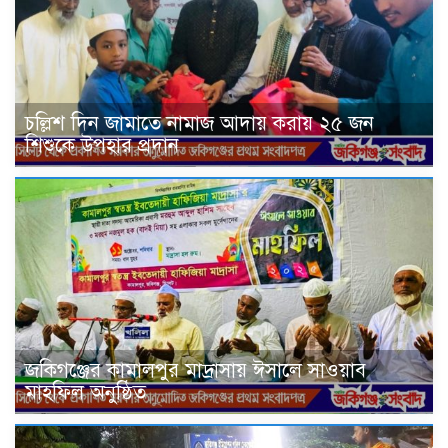
চল্লিশ দিন জামাতে নামাজ আদায় করায় ২৫ জন
শিশুকে উপহার প্রদান
জকিগঞ্জের কামালপুর মাদ্রাসায় ঈসালে সাওয়াব
মাহফিল অনুষ্ঠিত