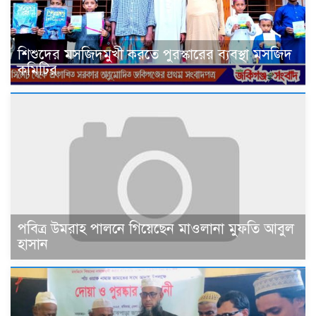
শিশুদের মসজিদমুখী করতে পুরস্কারের ব্যবস্থা মসজিদ
কমিটির
পবিত্র উমরাহ পালনে গিয়েছেন মাওলানা মুফতি আবুল
হাসান