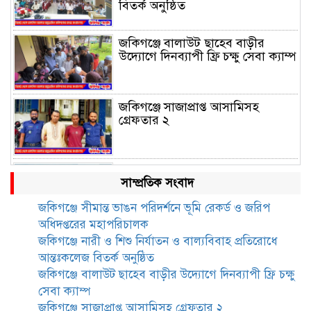
বিতর্ক অনুষ্ঠিত
জকিগঞ্জে বালাউট ছাহেব বাড়ীর
উদ্যোগে দিনব্যাপী ফ্রি চক্ষু সেবা ক্যাম্প
জকিগঞ্জে সাজাপ্রাপ্ত আসামিসহ
গ্রেফতার ২
রেলপথে যুক্ত হবে জকিগঞ্জ-কানাইঘাট,
সাম্প্রতিক সংবাদ
শুরু হচ্ছে সম্ভাব্যতা সমীক্ষা
জকিগঞ্জে সীমান্ত ভাঙন পরিদর্শনে ভূমি রেকর্ড ও জরিপ
অধিদপ্তরের মহাপরিচালক
সাবেক এমপি হাফিজ আহমদ
জকিগঞ্জে নারী ও শিশু নির্যাতন ও বাল্যবিবাহ প্রতিরোধে
মজুমদার কি আত্মগোপনে? ভাইরাল
আন্তঃকলেজ বিতর্ক অনুষ্ঠিত
ছবি ঘিরে আলোচনা!
জকিগঞ্জে বালাউট ছাহেব বাড়ীর উদ্যোগে দিনব্যাপী ফ্রি চক্ষু
সেবা ক্যাম্প
ভাতা পেতে টাকা লাগে না, জকিগঞ্জে
জকিগঞ্জে সাজাপ্রাপ্ত আসামিসহ গ্রেফতার ২