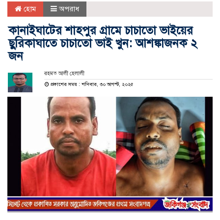
হোম
অপরাধ
কানাইঘাটের শাহপুর গ্রামে চাচাতো ভাইয়ের
ছুরিকাঘাতে চাচাতো ভাই খুন: আশঙ্কাজনক ২
জন
রহমত আলী হেলালী
প্রকাশের সময় : শনিবার, ৩০ আগস্ট, ২০২৫