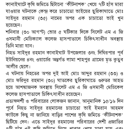
কানাইঘাটে কৃষি জমিতে ছিটানো ‘কীটনাশক’ খেয়ে ৭টি হাঁস মারা
যাওয়ার ঘটনাকে কেন্দ্র করে চাচাতো ভাইয়ের ছুরিকাঘাতে মোঃ
সাইদুর রহমান (৩৫) নামের অপর এক চাচাতো ভাই খুন
হয়েছেন।
শনিবার (৩০ আগস্ট) ভোর ৫ ঘটিকার দিকে সিলেট এম এ জি
ওসমানী মেডিক্যাল কলেজ হাসপাতালে চিকিৎসাধীন অবস্থায়
তিনি মারা যান।
নিহত সাইদুর রহমান কানাইঘাট উপজেলার ৩নং দিঘিরপার পূর্ব
ইউনিয়নের ৪নং ওয়ার্ডের অন্তর্গত লামা শাহপুর গ্রামের মৃত কুতুব
আলীর ছেলে।
এ ঘটনায় নিহতের অপর দুই ভাই মোঃ আব্দুর রহমান (৩৩) ও
মোঃ ফরিদুর রহমান (৩০) ঘাতকের ছুরিকাঘাতে গুরুতর আহত
হয়ে আশঙ্কাজনক অবস্থায় সিলেট এম এ জি ওসমানী মেডিকেল
কলেজ হাসপাতালে চিকিৎসাধীন রয়েছেন।
প্রত্যক্ষদর্শী ও পরিবারের লোকজন জানান, আনুমানিক ১৫/১৬ দিন
পূর্বে নিহত সাইদুর রহমানের চাচাতো ভাই ইমরান আহমদ
কাউকে কিছু না জানিয়ে বাড়ির পাশের কৃষি জমিতে ‘কীটনাশক’
ছিটিয়ে দেন। এতে সাইদুর রহমানের পরিবারের দেশী প্রজাতির
৭টি হাঁস ওই কৃষি জমিতে গিয়ে খাবার খেয়ে মারা যায় এবং