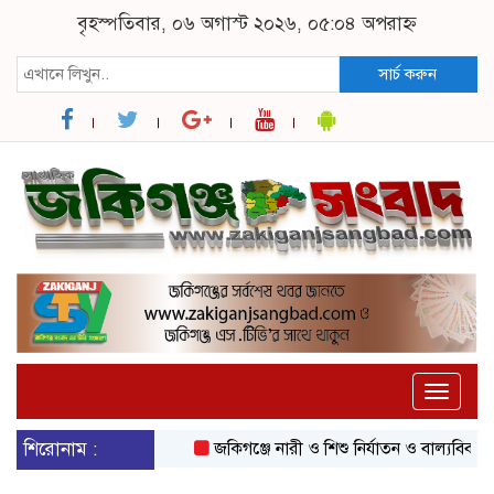
বৃহস্পতিবার, ০৬ অগাস্ট ২০২৬, ০৫:০৪ অপরাহ্ন
সার্চ করুন
Toggle
naviga
শিরোনাম :
জকিগঞ্জে নারী ও শিশু নির্যাতন ও বাল্যবিবাহ প্রতি