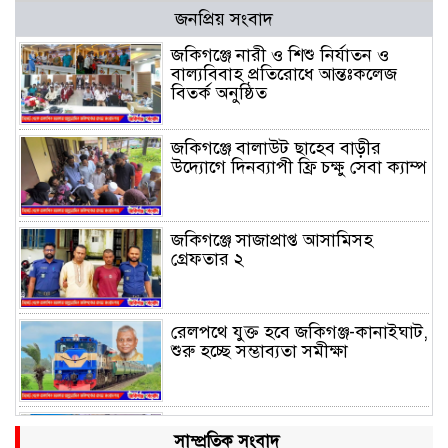
জনপ্রিয় সংবাদ
জকিগঞ্জে নারী ও শিশু নির্যাতন ও
বাল্যবিবাহ প্রতিরোধে আন্তঃকলেজ
বিতর্ক অনুষ্ঠিত
জকিগঞ্জে বালাউট ছাহেব বাড়ীর
উদ্যোগে দিনব্যাপী ফ্রি চক্ষু সেবা ক্যাম্প
জকিগঞ্জে সাজাপ্রাপ্ত আসামিসহ
গ্রেফতার ২
রেলপথে যুক্ত হবে জকিগঞ্জ-কানাইঘাট,
শুরু হচ্ছে সম্ভাব্যতা সমীক্ষা
সাবেক এমপি হাফিজ আহমদ
সাম্প্রতিক সংবাদ
মজুমদার কি আত্মগোপনে? ভাইরাল