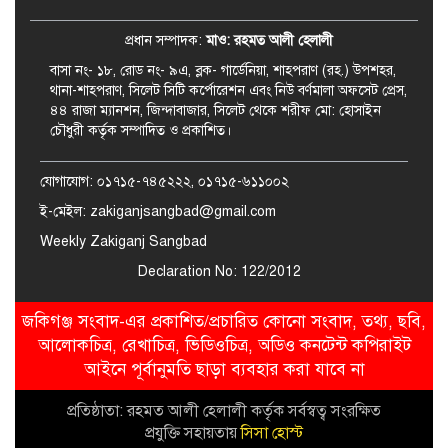
আসনের এমপি মুফতি আবুল হাসান
প্রধান সম্পাদক:
মাও: রহমত আলী হেলালী
বাসা নং- ১৮, রোড নং- ৯এ, ব্লক- গার্ডেনিয়া, শাহপরাণ (রহ.) উপশহর,
থানা-শাহপরাণ, সিলেট সিটি কর্পোরেশন এবং নিউ বর্ণমালা অফসেট প্রেস,
৪৪ রাজা ম্যানশন, জিন্দাবাজার, সিলেট থেকে শরীফ মো: হোসাইন
চৌধুরী কর্তৃক সম্পাদিত ও প্রকাশিত।
যোগাযোগ: ০১৭১৫-৭৪৫২২২, ০১৭১৫-৬১১০০২
ই-মেইল: zakiganjsangbad@gmail.com
Weekly Zakiganj Sangbad
Declaration No: 122/2012
জকিগঞ্জ সংবাদ-এর প্রকাশিত/প্রচারিত কোনো সংবাদ, তথ্য, ছবি,
আলোকচিত্র, রেখাচিত্র, ভিডিওচিত্র, অডিও কনটেন্ট কপিরাইট
আইনে পূর্বানুমতি ছাড়া ব্যবহার করা যাবে না
প্রতিষ্ঠাতা: রহমত আলী হেলালী কর্তৃক সর্বস্বত্ব সংরক্ষিত
প্রযুক্তি সহায়তায়
সিসা হোস্ট