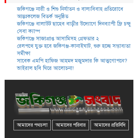
ছবি ঘিরে আলোচনা!
জকিগঞ্জে নারী ও শিশু নির্যাতন ও বাল্যবিবাহ প্রতিরোধে
আন্তঃকলেজ বিতর্ক অনুষ্ঠিত
ভাতা পেতে টাকা লাগে না, জকিগঞ্জে
জকিগঞ্জে বালাউট ছাহেব বাড়ীর উদ্যোগে দিনব্যাপী ফ্রি চক্ষু
সমাজসেবা কর্মকর্তার গুরুত্বপূর্ণ বার্তা
সেবা ক্যাম্প
জকিগঞ্জে সাজাপ্রাপ্ত আসামিসহ গ্রেফতার ২
রেলপথে যুক্ত হবে জকিগঞ্জ-কানাইঘাট, শুরু হচ্ছে সম্ভাব্যতা
জকিগঞ্জে সরকারি পাঁচ ভাতার আবেদন
সমীক্ষা
শুরু আজ
সাবেক এমপি হাফিজ আহমদ মজুমদার কি আত্মগোপনে?
ভাইরাল ছবি ঘিরে আলোচনা!
জকিগঞ্জে সুরমা নদীর বালুমহালে
মোবাইল কোর্ট পরিচালনা করলেন
ইউএনও: সরেজমিনে অভিযোগের
সত্যতা মেলেনি
জকিগঞ্জে ৪ হাজার পিস ইয়াবাসহ
একজন গ্রেপ্তার
আমাদের পথচলা
আমাদের পরিবার
আমাদের প্রতিনিধি
বিদেশ সফরে যাচ্ছেন সিলেট-৫