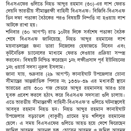
বিএসএফের গুলিতে নিহত আব্দুর রহমান (৩০)-এর লাশ ফেরত
দেয়নি ভারতীয় সীমান্তরক্ষী বাহিনী বিএসএফ। বিজিবি-বিএসএফ
তিন দফা পতাকা বৈঠকের পরও বিষয়টি নিষ্পত্তি না হওয়ায় লাশ
আটকে রাখা হয়।
শনিবার (৩০ আগস্ট) রাত ১০টার দিকে সর্বশেষ পতাকা বৈঠক
শেষে বিএসএফ জানিয়েছে, নিহত আব্দুর রহমানের লাশ
ময়নাতদন্তের জন্য তারা নিজেদের হেফাজতে নিবেন এবং
কূটনৈতিক চ্যানেলের মাধ্যমে ফেরত দেওয়ার প্রক্রিয়া সম্পন্ন
করবেন। বিষয়টি নিশ্চিত করেছেন ১নং লক্ষীপ্রসাদ পূর্ব ইউনিয়নের
১নং ওয়ার্ড সদস্য নুরুল ইসলাম।
জানা যায়, শুক্রবার (২৯ আগস্ট) কানাইঘাট উপজেলার ডোনা
সীমান্তের আন্তর্জাতিক পিলার নং ১৩৩৮-৩৯ এর মধ্যবর্তী স্থানে
ভারতের প্রায় ৩০০ গজ ভেতরে আব্দুর রহমানসহ আরও চার
যুবক প্রবেশ করলে হঠাৎ করে বিএসএফ সদস্যরা গুলি চালায়।
এতে ভারতীয় সীমান্তরক্ষী বাহিনী-বিএসএফ’র গুলিতে ঘটনাস্থলেই
আবদুর রহমান নিহত হন। নিহত আব্দুর রহমান কানাইঘাট
উপজেলার বড়চাতল (বাকুরী) গ্রামের মৃত খলিলুর রহমানের
ছেলে। এ সময় বিএসএফের গুলিতে আহত হয়ে দেশে ফিরেছেন
জামিল আহমদ, আয়নুল হক, হোসেন আহমদ ও জুমিল আহমদ