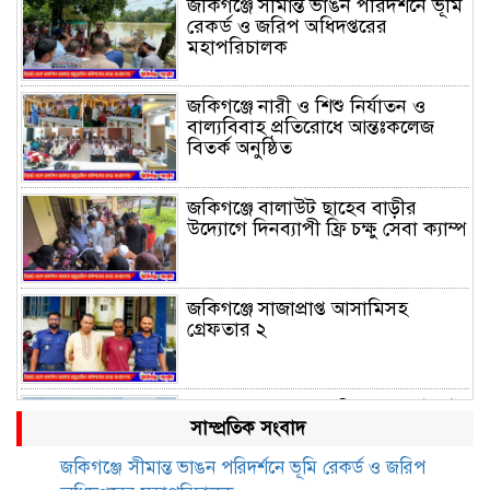
জকিগঞ্জে সীমান্ত ভাঙন পরিদর্শনে ভূমি
রেকর্ড ও জরিপ অধিদপ্তরের
মহাপরিচালক
জকিগঞ্জে নারী ও শিশু নির্যাতন ও
বাল্যবিবাহ প্রতিরোধে আন্তঃকলেজ
বিতর্ক অনুষ্ঠিত
জকিগঞ্জে বালাউট ছাহেব বাড়ীর
উদ্যোগে দিনব্যাপী ফ্রি চক্ষু সেবা ক্যাম্প
জকিগঞ্জে সাজাপ্রাপ্ত আসামিসহ
গ্রেফতার ২
রেলপথে যুক্ত হবে জকিগঞ্জ-কানাইঘাট,
সাম্প্রতিক সংবাদ
শুরু হচ্ছে সম্ভাব্যতা সমীক্ষা
জকিগঞ্জে সীমান্ত ভাঙন পরিদর্শনে ভূমি রেকর্ড ও জরিপ