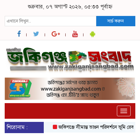
শুক্রবার, ০৭ অগাস্ট ২০২৬, ০৫:৩৩ পূর্বাহ্ন
সার্চ করুন
Toggle
naviga
শিরোনাম :
জকিগঞ্জে সীমান্ত ভাঙন পরিদর্শনে ভূমি রেকর্ড ও জ