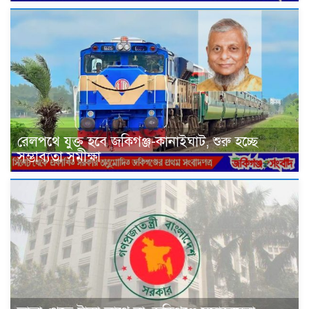
রেলপথে যুক্ত হবে জকিগঞ্জ-কানাইঘাট, শুরু হচ্ছে
সম্ভাব্যতা সমীক্ষা