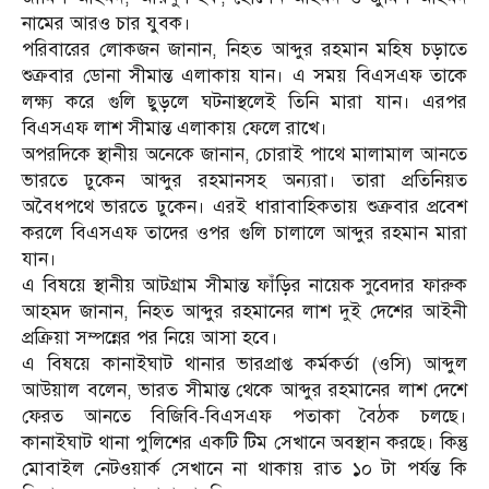
নামের আরও চার যুবক।
পরিবারের লোকজন জানান, নিহত আব্দুর রহমান মহিষ চড়াতে
শুক্রবার ডোনা সীমান্ত এলাকায় যান। এ সময় বিএসএফ তাকে
লক্ষ্য করে গুলি ছুড়লে ঘটনাস্থলেই তিনি মারা যান। এরপর
বিএসএফ লাশ সীমান্ত এলাকায় ফেলে রাখে।
অপরদিকে স্থানীয় অনেকে জানান, চোরাই পাথে মালামাল আনতে
ভারতে ঢুকেন আব্দুর রহমানসহ অন্যরা। তারা প্রতিনিয়ত
অবৈধপথে ভারতে ঢুকেন। এরই ধারাবাহিকতায় শুক্রবার প্রবেশ
করলে বিএসএফ তাদের ওপর গুলি চালালে আব্দুর রহমান মারা
যান।
এ বিষয়ে স্থানীয় আটগ্রাম সীমান্ত ফাঁড়ির নায়েক সুবেদার ফারুক
আহমদ জানান, নিহত আব্দুর রহমানের লাশ দুই দেশের আইনী
প্রক্রিয়া সম্পন্নের পর নিয়ে আসা হবে।
এ বিষয়ে কানাইঘাট থানার ভারপ্রাপ্ত কর্মকর্তা (ওসি) আব্দুল
আউয়াল বলেন, ভারত সীমান্ত থেকে আব্দুর রহমানের লাশ দেশে
ফেরত আনতে বিজিবি-বিএসএফ পতাকা বৈঠক চলছে।
কানাইঘাট থানা পুলিশের একটি টিম সেখানে অবস্থান করছে। কিন্তু
মোবাইল নেটওয়ার্ক সেখানে না থাকায় রাত ১০ টা পর্যন্ত কি