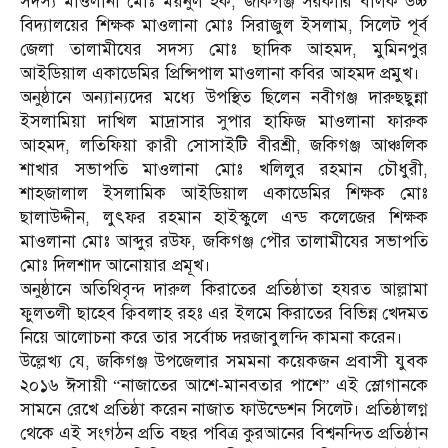
সদস্য মাওলানা মোঃ ময়নুল হক, জকিগঞ্জ সরকারি বালক উচ্চ
বিদ্যালয়ের শিক্ষক মাওলানা মোঃ সিরাজুল ইসলাম, সিলেট পূর্ব
জেলা তালামীযের সদস্য মোঃ ছাদিক আহমদ, মুমিনপুর
আইডিয়াল একাডেমির প্রিন্সিপাল মাওলানা কবির আহমদ প্রমুখ।
অনুষ্ঠানে অন্যান্যদের মধ্যে উপস্থিত ছিলেন নবীগঞ্জ দারুছছুন্না
ইসলামিয়া দাখিল মাদ্রাসার সুপার হাফিজ মাওলানা ফারুক
আহমদ, লতিফিয়া ক্বারী সোসাইটি বীরশ্রী, জকিগঞ্জ আঞ্চলিক
শাখার সভাপতি মাওলানা মোঃ খলিলুর রহমান চৌধুরী,
শাহজালাল ইসলামিক আইডিয়াল একাডেমির শিক্ষক মোঃ
ছালাউদ্দীন, লুৎফর রহমান হাইস্কুলে এন্ড কলেজের শিক্ষক
মাওলানা মোঃ আব্দুর রউফ, জকিগঞ্জ পৌর তালামীযের সভাপতি
মোঃ দিলশাদ আনোয়ার প্রমূখ।
অনুষ্ঠানে অতিথিবৃন্দ দারুল কিরাতের প্রতিষ্ঠাতা হযরত আল্লামা
ফুলতলী ছাহেব ক্বিবলাহ রহঃ এর ইলমে কিরাতের বিভিন্ন খেদমত
নিয়ে আলোচনা করে তার সর্বোচ্চ দরজাবুলন্দি কামনা করেন।
উল্লেখ্য যে, জকিগঞ্জ উপজেলার সমমনা কয়েকজন প্রবাসী যুবক
২০১৬ ঈসায়ী “নাজাতের আশে-মানবতার পাশে” এই স্লোগানকে
সামনে রেখে প্রতিষ্ঠা করেন নাজাত ফাউন্ডেশন সিলেট। প্রতিষ্ঠালগ্ন
থেকে এই সংগঠন প্রতি বছর পবিত্র কুরআনের বিশ্বনন্দিত প্রতিষ্ঠান