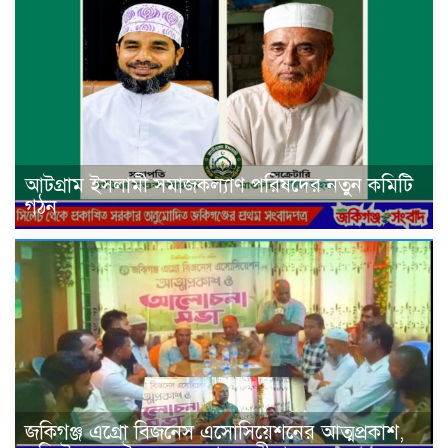
আটগ্রাম ইসলামী সমাজকল্যাণ পরিষদের নতুন কমিটি
গঠন
জকিগঞ্জ এগ্রো বিজনেস এসোসিয়েশনের আত্মপ্রকাশ,