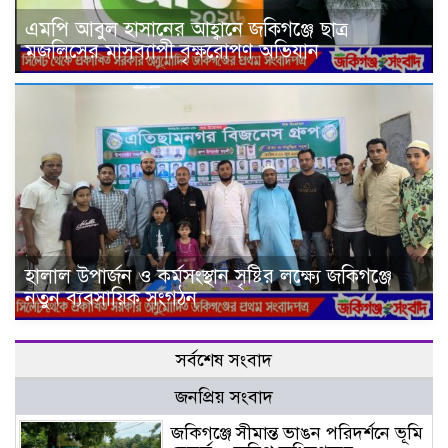
এমপি আবুল হাসানের আহ্বানে জকিগঞ্জে ছাত্র
মজলিসের মাসব্যাপী বৃক্ষরোপণ অভিযান
হালাল উপার্জন ও কর্মসংস্থান সৃষ্টির লক্ষ্যে জকিগঞ্জে
নতুন ব্যবসায়িক সংগঠন
সর্বশেষ সংবাদ
জনপ্রিয় সংবাদ
জকিগঞ্জে সীমান্ত ভাঙন পরিদর্শনে ভূমি