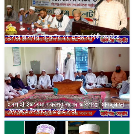
হৃদয়ে জকিগঞ্জ সিলেটের ৫ম প্রতিষ্ঠাবার্ষিকী অনুষ্ঠিত
ইসলাহী ইজতেমা সফলের লক্ষ্যে জকিগঞ্জে আনজুমানে
হেফাজতে ইসলামের প্রস্তুতি সভা