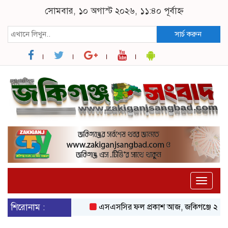
সোমবার, ১০ অগাস্ট ২০২৬, ১১:৪০ পূর্বাহ্ন
সার্চ করুন
Toggle
naviga
শিরোনাম :
এসএসসির ফল প্রকাশ আজ, জকিগঞ্জে ২৩ শতাধিক শিক