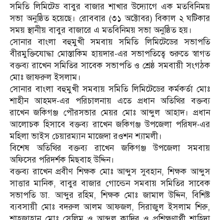
সমিতি লিমিটেড বাবুর বাজার শাখার উদ্যোগে এক মতবিনিময়
সভা অনুষ্ঠিত হয়েছে। রোববার (৩১ অক্টোবর) বিকাল ২ ঘটিকার
সময় স্থানীয় বাবুর বাজারে এ মতবিনিময় সভা অনুষ্ঠিত হয়।
সোনার বাংলা বহুমুখী সমবায় সমিতি লিমিটেডের সভাপতি
বীরমুক্তিযোদ্ধা মোস্তাকিম হায়দার-এর সভাপতিত্বে শুরুতে স্বাগত
বক্তব্য রাখেন সমিতির সাবেক সভাপতি ও শ্রেষ্ঠ সমবায়ী সংগঠক
মোঃ জাফরুল ইসলাম।
সোনার বাংলা বহুমুখী সমবায় সমিতি লিমিটেডের কর্মকর্তা মোঃ
শাহীন আহমদ-এর পরিচালনায় এতে প্রধান অতিথির বক্তব্য
রাখেন জকিগঞ্জ পৌরসভার মেয়র মোঃ আব্দুল আহাদ। প্রধান
আলোচক হিসাবে বক্তব্য রাখেন জকিগঞ্জ উপজেলা পরিষদ-এর
মহিলা ভাইস চেয়ারম্যান মাজেদা রওশন শ্যামলী।
বিশেষ অতিথির বক্তব্য রাখেন জকিগঞ্জ উপজেলা সমবায়
অফিসের পরিদর্শক মিছবাহ উদ্দিন।
বক্তব্য রাখেন প্রবীণ শিক্ষক মোঃ আব্দুস সুবহান, শিক্ষক আব্দুস
সাত্তার মানিক, বাবুর বাজার গোল্ডেন সমবায় সমিতির সাবেক
সভাপতি ডা. আব্দুর রহিম, শিক্ষক মোঃ জামাল উদ্দিন, বিশিষ্ট
ব্যবসায়ী মোঃ বদরুল আলম আফজল, সিরাজুল ইসলাম শিরু,
শাহজাহান মোঃ সেলিম ও আব্দুল কাদির ও প্রশিক্ষণার্থী শাহিদা