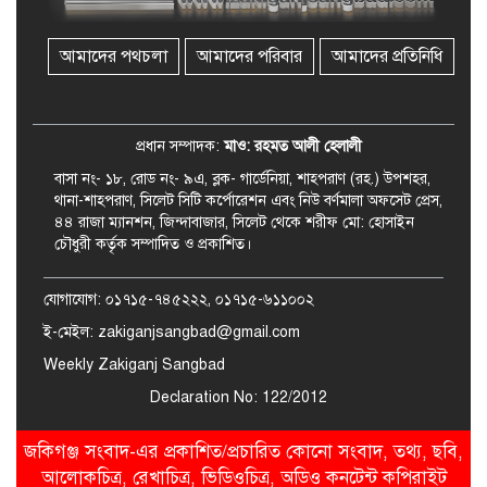
গ্রেফতার ২
আমাদের পথচলা
আমাদের পরিবার
আমাদের প্রতিনিধি
রেলপথে যুক্ত হবে জকিগঞ্জ-কানাইঘাট,
শুরু হচ্ছে সম্ভাব্যতা সমীক্ষা
প্রধান সম্পাদক:
মাও: রহমত আলী হেলালী
বাসা নং- ১৮, রোড নং- ৯এ, ব্লক- গার্ডেনিয়া, শাহপরাণ (রহ.) উপশহর,
থানা-শাহপরাণ, সিলেট সিটি কর্পোরেশন এবং নিউ বর্ণমালা অফসেট প্রেস,
৪৪ রাজা ম্যানশন, জিন্দাবাজার, সিলেট থেকে শরীফ মো: হোসাইন
চৌধুরী কর্তৃক সম্পাদিত ও প্রকাশিত।
যোগাযোগ: ০১৭১৫-৭৪৫২২২, ০১৭১৫-৬১১০০২
ই-মেইল: zakiganjsangbad@gmail.com
Weekly Zakiganj Sangbad
Declaration No: 122/2012
জকিগঞ্জ সংবাদ-এর প্রকাশিত/প্রচারিত কোনো সংবাদ, তথ্য, ছবি,
আলোকচিত্র, রেখাচিত্র, ভিডিওচিত্র, অডিও কনটেন্ট কপিরাইট