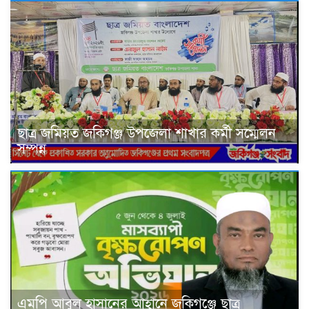
ছাত্র জমিয়ত জকিগঞ্জ উপজেলা শাখার কর্মী সম্মেলন
সম্পন্ন
এমপি আবুল হাসানের আহ্বানে জকিগঞ্জে ছাত্র