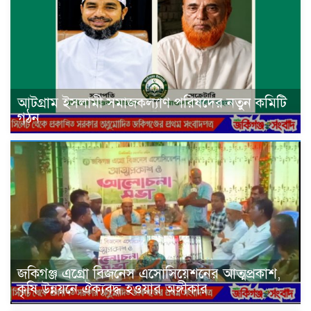
আটগ্রাম ইসলামী সমাজকল্যাণ পরিষদের নতুন কমিটি
গঠন
জকিগঞ্জ এগ্রো বিজনেস এসোসিয়েশনের আত্মপ্রকাশ,
কৃষি উন্নয়নে ঐক্যবদ্ধ হওয়ার অঙ্গীকার