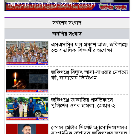
মজলিসের মাসব্যাপী বৃক্ষরোপণ অভিযান
সর্বশেষ সংবাদ
জনপ্রিয় সংবাদ
এসএসসির ফল প্রকাশ আজ, জকিগঞ্জে
২৩ শতাধিক শিক্ষার্থীর অপেক্ষা
জকিগঞ্জে বিদ্যুৎ আসা-যাওয়ার নেপথ্যে
কী, জানালেন ডিজিএম
জকিগঞ্জে ডাকাতির প্রস্তুতিকালে
পুলিশের ওপর হামলা, গ্রেপ্তার-২
স্পেনে গ্রেটার সিলেট অ্যাসোসিয়েশনের
সাংগঠনিক সম্পাদক জকিগঞ্জের জুয়েল