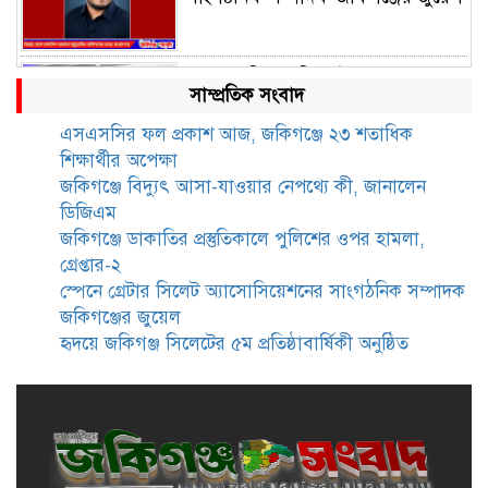
হৃদয়ে জকিগঞ্জ সিলেটের ৫ম
সাম্প্রতিক সংবাদ
প্রতিষ্ঠাবার্ষিকী অনুষ্ঠিত
এসএসসির ফল প্রকাশ আজ, জকিগঞ্জে ২৩ শতাধিক
শিক্ষার্থীর অপেক্ষা
জকিগঞ্জে সীমান্ত ভাঙন পরিদর্শনে ভূমি
জকিগঞ্জে বিদ্যুৎ আসা-যাওয়ার নেপথ্যে কী, জানালেন
রেকর্ড ও জরিপ অধিদপ্তরের
ডিজিএম
মহাপরিচালক
জকিগঞ্জে ডাকাতির প্রস্তুতিকালে পুলিশের ওপর হামলা,
গ্রেপ্তার-২
জকিগঞ্জে নারী ও শিশু নির্যাতন ও
স্পেনে গ্রেটার সিলেট অ্যাসোসিয়েশনের সাংগঠনিক সম্পাদক
বাল্যবিবাহ প্রতিরোধে আন্তঃকলেজ
জকিগঞ্জের জুয়েল
বিতর্ক অনুষ্ঠিত
হৃদয়ে জকিগঞ্জ সিলেটের ৫ম প্রতিষ্ঠাবার্ষিকী অনুষ্ঠিত
জকিগঞ্জে বালাউট ছাহেব বাড়ীর
উদ্যোগে দিনব্যাপী ফ্রি চক্ষু সেবা ক্যাম্প
জকিগঞ্জে সাজাপ্রাপ্ত আসামিসহ