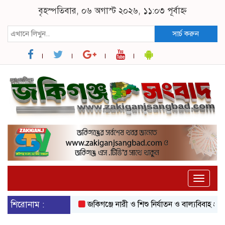
বৃহস্পতিবার, ০৬ অগাস্ট ২০২৬, ১১:০৩ পূর্বাহ্ন
সার্চ করুন
Toggle
naviga
শিরোনাম :
জকিগঞ্জে নারী ও শিশু নির্যাতন ও বাল্যবিবাহ প্রতিরোধে