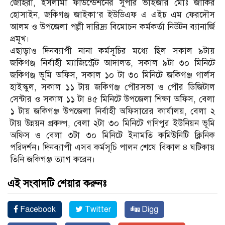
জোহরা, ইসলামী ফাউন্ডেশনের সুপার ভাইজার মোঃ জাকির
হোসাইন, জকিগঞ্জ জাইকা’র ইউডিএফ এ এইচ এম ফেরদৌস
আলম ও উপজেলা পল্লী দারিদ্র্য বিমোচন কর্মকর্তা নিউটন ব্যানার্জি
প্রমূখ।
এছাড়াও দিনব্যাপী নানা কর্মসূচির মধ্যে ছিল সকাল ৯টায়
জকিগঞ্জ নির্বাহী ম্যাজিস্ট্রেট আদালত, সকাল ৯টা ৩০ মিনিটে
জকিগঞ্জ ভূমি অফিস, সকাল ১০ টা ৩০ মিনিটে জকিগঞ্জ গার্লস
হাইস্কুল, সকাল ১১ টায় জকিগঞ্জ পৌরসভা ও পৌর ডিজিটাল
সেন্টার ও সকাল ১১ টা ৪৫ মিনিটে উপজেলা শিক্ষা অফিস, বেলা
১ টায় জকিগঞ্জ উপজেলা নির্বাহী অফিসারের কার্যালয়, বেলা ২
টায় উন্নয়ন প্রকল্প, বেলা ২টা ৩০ মিনিটে গণিপুর ইউনিয়ন ভূমি
অফিস ও বেলা ৩টা ৩০ মিনিটে ইনামতি কমিউনিটি ক্লিনিক
পরিদর্শন। দিনব্যাপী এসব কর্মসূচি পালন শেষে বিকাল ৪ ঘটিকায়
তিনি জকিগঞ্জ ত্যাগ করেন।
এই সংবাদটি শেয়ার করুনঃ
Facebook
Twitter
Digg