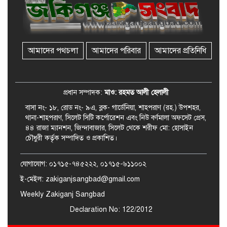
সত্যতা মেলেনি
জকিগঞ্জে ৪ হাজার পিস ইয়াবাসহ
একজন গ্রেপ্তার
আমাদের পথচলা
আমাদের পরিবার
আমাদের প্রতিনিধি
বিদেশ সফরে যাচ্ছেন সিলেট-৫
আসনের এমপি মুফতি আবুল হাসান
প্রধান সম্পাদক:
মাও: রহমত আলী হেলালী
বাসা নং- ১৮, রোড নং- ৯এ, ব্লক- গার্ডেনিয়া, শাহপরাণ (রহ.) উপশহর,
থানা-শাহপরাণ, সিলেট সিটি কর্পোরেশন এবং নিউ বর্ণমালা অফসেট প্রেস,
৪৪ রাজা ম্যানশন, জিন্দাবাজার, সিলেট থেকে শরীফ মো: হোসাইন
চৌধুরী কর্তৃক সম্পাদিত ও প্রকাশিত।
যোগাযোগ: ০১৭১৫-৭৪৫২২২, ০১৭১৫-৬১১০০২
ই-মেইল: zakiganjsangbad@gmail.com
Weekly Zakiganj Sangbad
Declaration No: 122/2012