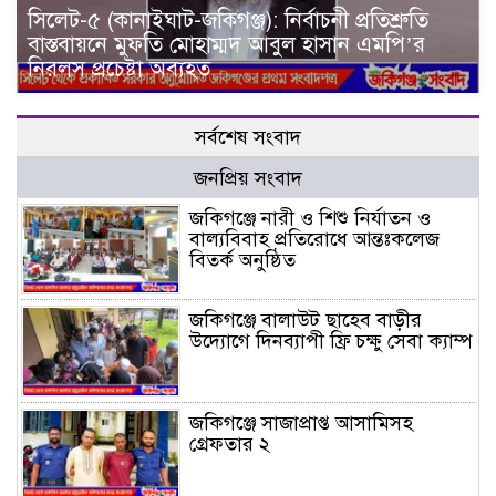
সিলেট-৫ (কানাইঘাট-জকিগঞ্জ): নির্বাচনী প্রতিশ্রুতি
বাস্তবায়নে মুফতি মোহাম্মদ আবুল হাসান এমপি’র
নিরলস প্রচেষ্টা অব্যহত
সর্বশেষ সংবাদ
জনপ্রিয় সংবাদ
জকিগঞ্জে নারী ও শিশু নির্যাতন ও
বাল্যবিবাহ প্রতিরোধে আন্তঃকলেজ
বিতর্ক অনুষ্ঠিত
জকিগঞ্জে বালাউট ছাহেব বাড়ীর
উদ্যোগে দিনব্যাপী ফ্রি চক্ষু সেবা ক্যাম্প
জকিগঞ্জে সাজাপ্রাপ্ত আসামিসহ
গ্রেফতার ২