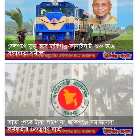
রেলপথে যুক্ত হবে জকিগঞ্জ-কানাইঘাট, শুরু হচ্ছে
সম্ভাব্যতা সমীক্ষা
ভাতা পেতে টাকা লাগে না, জকিগঞ্জে সমাজসেবা
কর্মকর্তার গুরুত্বপূর্ণ বার্তা