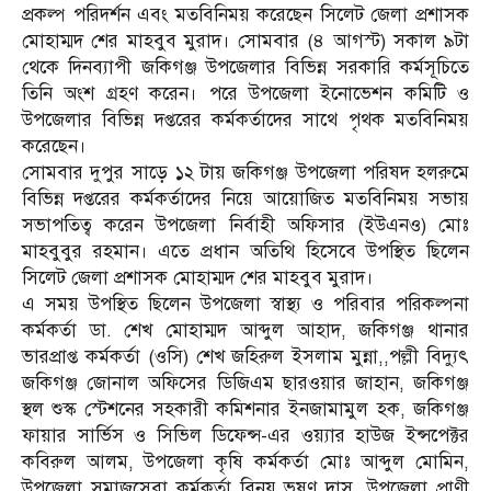
প্রকল্প পরিদর্শন এবং মতবিনিময় করেছেন সিলেট জেলা প্রশাসক
মোহাম্মদ শের মাহবুব মুরাদ। সোমবার (৪ আগস্ট) সকাল ৯টা
থেকে দিনব্যাপী জকিগঞ্জ উপজেলার বিভিন্ন সরকারি কর্মসূচিতে
তিনি অংশ গ্রহণ করেন। পরে উপজেলা ইনোভেশন কমিটি ও
উপজেলার বিভিন্ন দপ্তরের কর্মকর্তাদের সাথে পৃথক মতবিনিময়
করেছেন।
সোমবার দুপুর সাড়ে ১২ টায় জকিগঞ্জ উপজেলা পরিষদ হলরুমে
বিভিন্ন দপ্তরের কর্মকর্তাদের নিয়ে আয়োজিত মতবিনিময় সভায়
সভাপতিত্ব করেন উপজেলা নির্বাহী অফিসার (ইউএনও) মোঃ
মাহবুবুর রহমান। এতে প্রধান অতিথি হিসেবে উপস্থিত ছিলেন
সিলেট জেলা প্রশাসক মোহাম্মদ শের মাহবুব মুরাদ।
এ সময় উপস্থিত ছিলেন উপজেলা স্বাস্থ্য ও পরিবার পরিকল্পনা
কর্মকর্তা ডা. শেখ মোহাম্মদ আব্দুল আহাদ, জকিগঞ্জ থানার
ভারপ্রাপ্ত কর্মকর্তা (ওসি) শেখ জহিরুল ইসলাম মুন্না,,পল্লী বিদ্যুৎ
জকিগঞ্জ জোনাল অফিসের ডিজিএম ছারওয়ার জাহান, জকিগঞ্জ
স্থল শুস্ক স্টেশনের সহকারী কমিশনার ইনজামামুল হক, জকিগঞ্জ
ফায়ার সার্ভিস ও সিভিল ডিফেন্স-এর ওয়্যার হাউজ ইন্সপেক্টর
কবিরুল আলম, উপজেলা কৃষি কর্মকর্তা মোঃ আব্দুল মোমিন,
উপজেলা সমাজসেবা কর্মকর্তা বিনয় ভূষণ দাস, উপজেলা প্রাণী