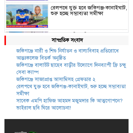
রেলপথে যুক্ত হবে জকিগঞ্জ-কানাইঘাট,
শুরু হচ্ছে সম্ভাব্যতা সমীক্ষা
সাবেক এমপি হাফিজ আহমদ
সাম্প্রতিক সংবাদ
মজুমদার কি আত্মগোপনে? ভাইরাল
ছবি ঘিরে আলোচনা!
জকিগঞ্জে নারী ও শিশু নির্যাতন ও বাল্যবিবাহ প্রতিরোধে
আন্তঃকলেজ বিতর্ক অনুষ্ঠিত
ভাতা পেতে টাকা লাগে না, জকিগঞ্জে
জকিগঞ্জে বালাউট ছাহেব বাড়ীর উদ্যোগে দিনব্যাপী ফ্রি চক্ষু
সমাজসেবা কর্মকর্তার গুরুত্বপূর্ণ বার্তা
সেবা ক্যাম্প
জকিগঞ্জে সাজাপ্রাপ্ত আসামিসহ গ্রেফতার ২
রেলপথে যুক্ত হবে জকিগঞ্জ-কানাইঘাট, শুরু হচ্ছে সম্ভাব্যতা
জকিগঞ্জে সরকারি পাঁচ ভাতার আবেদন
সমীক্ষা
শুরু আজ
সাবেক এমপি হাফিজ আহমদ মজুমদার কি আত্মগোপনে?
ভাইরাল ছবি ঘিরে আলোচনা!
জকিগঞ্জে সুরমা নদীর বালুমহালে
মোবাইল কোর্ট পরিচালনা করলেন
ইউএনও: সরেজমিনে অভিযোগের