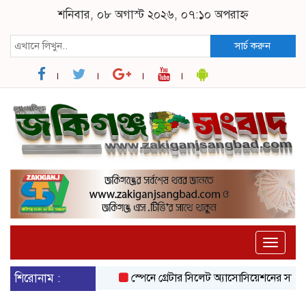
শনিবার, ০৮ অগাস্ট ২০২৬, ০৭:১০ অপরাহ্ন
সার্চ করুন
Toggle
naviga
শিরোনাম :
স্পেনে গ্রেটার সিলেট অ্যাসোসিয়েশনের সাংগঠনিক 