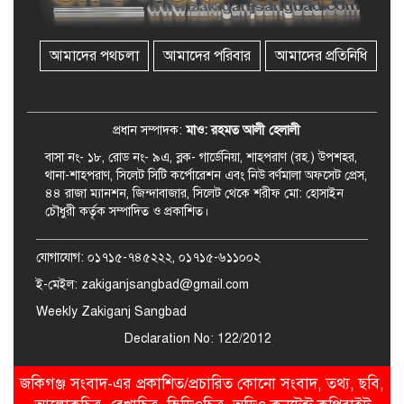
ভাতা পেতে টাকা লাগে না, জকিগঞ্জে
সমাজসেবা কর্মকর্তার গুরুত্বপূর্ণ বার্তা
আমাদের পথচলা
আমাদের পরিবার
আমাদের প্রতিনিধি
জকিগঞ্জে সরকারি পাঁচ ভাতার আবেদন
শুরু আজ
প্রধান সম্পাদক:
মাও: রহমত আলী হেলালী
বাসা নং- ১৮, রোড নং- ৯এ, ব্লক- গার্ডেনিয়া, শাহপরাণ (রহ.) উপশহর,
থানা-শাহপরাণ, সিলেট সিটি কর্পোরেশন এবং নিউ বর্ণমালা অফসেট প্রেস,
৪৪ রাজা ম্যানশন, জিন্দাবাজার, সিলেট থেকে শরীফ মো: হোসাইন
চৌধুরী কর্তৃক সম্পাদিত ও প্রকাশিত।
যোগাযোগ: ০১৭১৫-৭৪৫২২২, ০১৭১৫-৬১১০০২
ই-মেইল: zakiganjsangbad@gmail.com
Weekly Zakiganj Sangbad
Declaration No: 122/2012
জকিগঞ্জ সংবাদ-এর প্রকাশিত/প্রচারিত কোনো সংবাদ, তথ্য, ছবি,