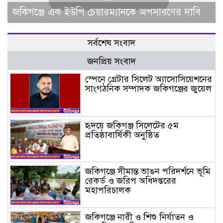
জকিগঞ্জে এক ইউপি চেয়ারম্যানকে অপসারণের দাবি
সর্বশেষ সংবাদ
জনপ্রিয় সংবাদ
স্পেনে গ্রেটার সিলেট অ্যাসোসিয়েশনের
সাংগঠনিক সম্পাদক জকিগঞ্জের জুয়েল
হৃদয়ে জকিগঞ্জ সিলেটের ৫ম
প্রতিষ্ঠাবার্ষিকী অনুষ্ঠিত
জকিগঞ্জে সীমান্ত ভাঙন পরিদর্শনে ভূমি
রেকর্ড ও জরিপ অধিদপ্তরের
মহাপরিচালক
জকিগঞ্জে নারী ও শিশু নির্যাতন ও