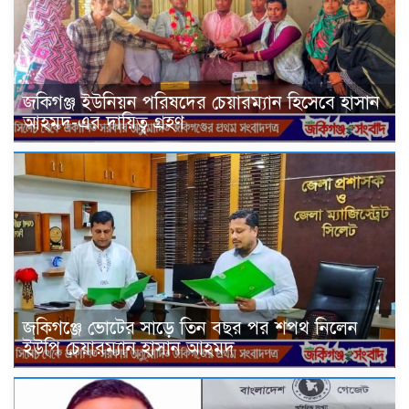
জকিগঞ্জ ইউনিয়ন পরিষদের চেয়ারম্যান হিসেবে হাসান
আহমদ-এর দায়িত্ব গ্রহণ
জকিগঞ্জে ভোটের সাড়ে তিন বছর পর শপথ নিলেন
ইউপি চেয়ারম্যান হাসান আহমদ