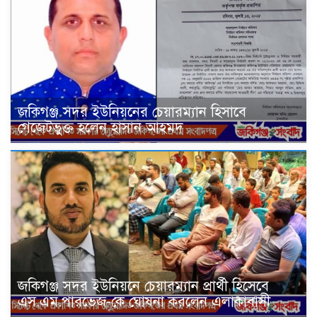
জকিগঞ্জ সদর ইউনিয়নের চেয়ারম্যান হিসাবে
গেজেটভুক্ত হলেন হাসান আহমদ
জকিগঞ্জ সদর ইউনিয়নে চেয়ারম্যান প্রার্থী হিসেবে
এস.এম.পারভেজ-কে ঘোষনা করলেন এলাকাবাসী