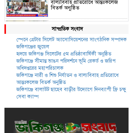
বাল্যবিবাহ প্রতিরোধে আন্তঃকলেজ
বিতর্ক অনুষ্ঠিত
জকিগঞ্জে বালাউট ছাহেব বাড়ীর
সাম্প্রতিক সংবাদ
উদ্যোগে দিনব্যাপী ফ্রি চক্ষু সেবা ক্যাম্প
স্পেনে গ্রেটার সিলেট অ্যাসোসিয়েশনের সাংগঠনিক সম্পাদক
জকিগঞ্জের জুয়েল
জকিগঞ্জে সাজাপ্রাপ্ত আসামিসহ
হৃদয়ে জকিগঞ্জ সিলেটের ৫ম প্রতিষ্ঠাবার্ষিকী অনুষ্ঠিত
গ্রেফতার ২
জকিগঞ্জে সীমান্ত ভাঙন পরিদর্শনে ভূমি রেকর্ড ও জরিপ
অধিদপ্তরের মহাপরিচালক
জকিগঞ্জে নারী ও শিশু নির্যাতন ও বাল্যবিবাহ প্রতিরোধে
রেলপথে যুক্ত হবে জকিগঞ্জ-কানাইঘাট,
আন্তঃকলেজ বিতর্ক অনুষ্ঠিত
শুরু হচ্ছে সম্ভাব্যতা সমীক্ষা
জকিগঞ্জে বালাউট ছাহেব বাড়ীর উদ্যোগে দিনব্যাপী ফ্রি চক্ষু
সেবা ক্যাম্প
সাবেক এমপি হাফিজ আহমদ
মজুমদার কি আত্মগোপনে? ভাইরাল
ছবি ঘিরে আলোচনা!