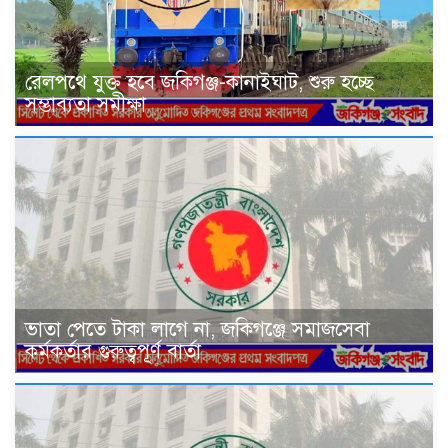
রেলপথে যুক্ত হবে জকিগঞ্জ-কানাইঘাট, শুরু হচ্ছে
সম্ভাব্যতা সমীক্ষা
ভাতা পেতে টাকা লাগে না, জকিগঞ্জে সমাজসেবা
কর্মকর্তার গুরুত্বপূর্ণ বার্তা