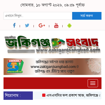
সোমবার, ১০ অগাস্ট ২০২৬, ০৯:৫৯ পূর্বাহ্ন
সার্চ করুন
Toggle
naviga
শিরোনাম :
এসএসসির ফল প্রকাশ আজ, জকিগঞ্জে ২৩ শতাধিক শি