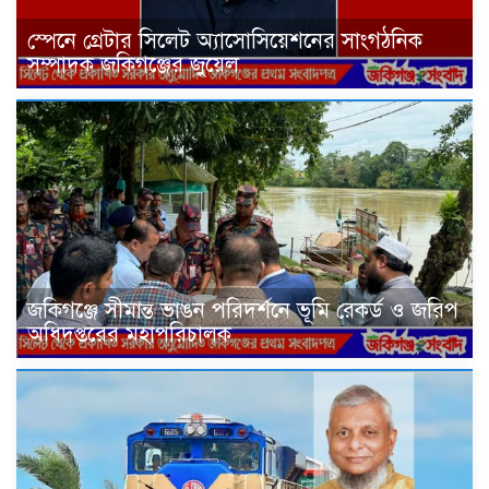
স্পেনে গ্রেটার সিলেট অ্যাসোসিয়েশনের সাংগঠনিক
সম্পাদক জকিগঞ্জের জুয়েল
জকিগঞ্জে সীমান্ত ভাঙন পরিদর্শনে ভূমি রেকর্ড ও জরিপ
অধিদপ্তরের মহাপরিচালক