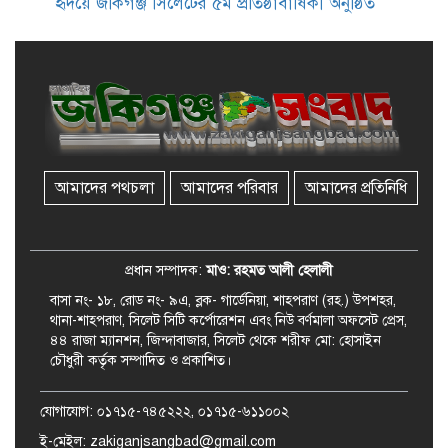
হৃদয়ে জকিগঞ্জ সিলেটের ৫ম প্রতিষ্ঠাবার্ষিকী অনুষ্ঠিত
জকিগঞ্জে বালাউট ছাহেব বাড়ীর
উদ্যোগে দিনব্যাপী ফ্রি চক্ষু সেবা ক্যাম্প
জকিগঞ্জে সাজাপ্রাপ্ত আসামিসহ
গ্রেফতার ২
আমাদের পথচলা
আমাদের পরিবার
আমাদের প্রতিনিধি
রেলপথে যুক্ত হবে জকিগঞ্জ-কানাইঘাট,
শুরু হচ্ছে সম্ভাব্যতা সমীক্ষা
প্রধান সম্পাদক:
মাও: রহমত আলী হেলালী
বাসা নং- ১৮, রোড নং- ৯এ, ব্লক- গার্ডেনিয়া, শাহপরাণ (রহ.) উপশহর,
থানা-শাহপরাণ, সিলেট সিটি কর্পোরেশন এবং নিউ বর্ণমালা অফসেট প্রেস,
৪৪ রাজা ম্যানশন, জিন্দাবাজার, সিলেট থেকে শরীফ মো: হোসাইন
চৌধুরী কর্তৃক সম্পাদিত ও প্রকাশিত।
যোগাযোগ: ০১৭১৫-৭৪৫২২২, ০১৭১৫-৬১১০০২
ই-মেইল: zakiganjsangbad@gmail.com