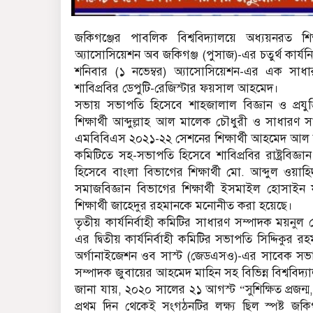
জকিগঞ্জের পাবলিক বিশ্ববিদ্যালয়ে অধ্যয়নরত শিক্ষ
অ্যাসোসিয়েশন অব জকিগঞ্জ (পুসাজ)-এর চতুর্থ কার্যন
শনিবার (১ নভেম্বর) অ্যাসোসিয়েশন-এর এক সাধার
শাবিপ্রবির ডেপুটি-রেজিস্টার ফয়সাল আহমেদ।
সভায় সভাপতি হিসেবে শাহজালাল বিজ্ঞান ও প্রযুক
শিক্ষার্থী আব্দুল্লাহ আল মালেক চৌধুরী ও সাধা
এমবিবিএস ২০২১-২২ সেশনের শিক্ষার্থী আহমেদ আল
কমিটিতে সহ-সভাপতি হিসেবে শাবিপ্রবির রাষ্ট্রবিজ্ঞান
হিসেবে বাংলা বিভাগের শিক্ষার্থী মো. আব্দুল ওয়াহি
সমাজবিজ্ঞান বিভাগের শিক্ষার্থী ইসমাইল হোসাইন ফ
শিক্ষার্থী জাহেদুর রহমানকে মনোনীত করা হয়েছে।
তৃতীয় কার্যনির্বাহী কমিটির সাধারণ সম্পাদক ময়নুল
এর দ্বিতীয় কার্যনির্বাহী কমিটির সভাপতি সিদ্দিকুর
অর্গানাইজেশন ওব সাস্ট (জেডএসও)-এর সাবেক সভ
সম্পাদক জুবায়ের আহমেদ মাহিন সহ বিভিন্ন বিশ্ববিদ্য
জানা যায়, ২০২০ সালের ২১ আগস্ট “সুশিক্ষিত প্রজন্ম,
প্রথম দিন থেকেই সংগঠনটির লক্ষ্য ছিল স্পষ্ট জকিগঞ