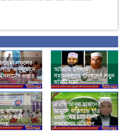
ইজতেমা সফলের
কিগঞ্জে আনজুমানে
আটগ্রাম ইসলামী
সলামের প্রস্তুতি
সমাজকল্যাণ পরিষদের নতুন
কমিটি গঠন
এমপি আবুল হাসানের
য়ত জকিগঞ্জ
আহ্বানে জকিগঞ্জে ছাত্র
খার কর্মী
মজলিসের মাসব্যাপী
্পন্ন
বৃক্ষরোপণ অভিযান