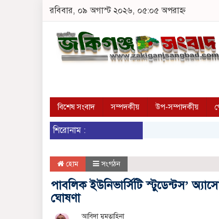
রবিবার, ০৯ অগাস্ট ২০২৬, ০৫:০৫ অপরাহ্ন
বিশেষ সংবাদ
সম্পদকীয়
উপ-সম্পাদকীয়
প
শিরোনাম :
হোম
সংগঠন
পাবলিক ইউনিভার্সিটি স্টুডেন্টস’ অ্যা
ঘোষণা
আবিদা মুমতাহিনা