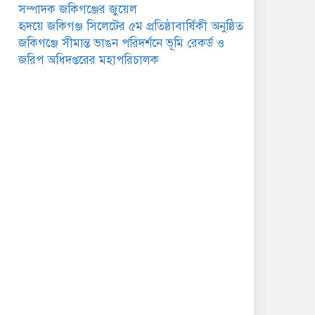
সেবা ক্যাম্প
সম্পাদক জকিগঞ্জের জুয়েল
হৃদয়ে জকিগঞ্জ সিলেটের ৫ম প্রতিষ্ঠাবার্ষিকী অনুষ্ঠিত
জকিগঞ্জে সাজাপ্রাপ্ত আসামিসহ
জকিগঞ্জে সীমান্ত ভাঙন পরিদর্শনে ভূমি রেকর্ড ও
গ্রেফতার ২
জরিপ অধিদপ্তরের মহাপরিচালক
রেলপথে যুক্ত হবে জকিগঞ্জ-
কানাইঘাট, শুরু হচ্ছে সম্ভাব্যতা
সমীক্ষা
সাবেক এমপি হাফিজ আহমদ
মজুমদার কি আত্মগোপনে?
ভাইরাল ছবি ঘিরে আলোচনা!