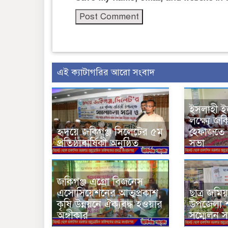
এই ক্যাটাগরির আরো সংবাদ
ইসলাহী 
লক্ষ্যে জ
হৃদয়ে জকিগঞ্জ সিলেটের ৫ম
হেফাজতে ই
প্রতিষ্ঠাবার্ষিকী অনুষ্ঠিত
সভা
জকিগঞ্জ এগ্রো বিজনেস
এসোসিয়েশনের আত্মপ্রকাশ,
ছাত্র জমি
কৃষি উন্নয়নে ঐক্যবদ্ধ হওয়ার
উপজেলা শা
অঙ্গীকার
সম্মেলন সম