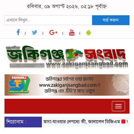
রবিবার, ০৯ অগাস্ট ২০২৬, ০২:১৮ পূর্বাহ্ন
সার্চ করুন
Toggle
naviga
জকিগঞ্জে বিদ্যুৎ আসা-যাওয়ার নেপথ্যে কী, জানালেন ডিজিএম
শিরোনাম :
জকিগঞ্জে 