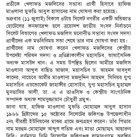
প্রতীকে খেলাফত মজলিসের সম্ভাব্য প্রার্থী হিসাবে হাফিজ
মাওলানা মুফতি আবুল হাসানের নাম ঘোষণা করা হয়েছে।
শুক্রবার (১১ জুলাই) বিকাল ৪টায় সিলেট নগরীর একটি অভিজাত
হোটেলের কনফারেন্স হলে ত্রয়োদশ জাতীয় সংসদ নির্বাচনে
সিলেট বিভাগের খেলাফত মজলিস মনোনীত সম্ভাব্য সংসদ সদস্য
প্রার্থীদের এক মতবিনিময় সভা শেষে তার নাম ঘোষণা করা হয়।
প্রার্থীদের নাম ঘোষণা করেন খেলাফত মজলিসের কেন্দ্রীয়
উপদেষ্টা পরিষদ সদস্য ও প্রতিষ্ঠাকালীন মহাসচিব, ভাষাসৈনিক
অধ্যক্ষ মাসউদ খান। এ সময় উপস্থিত ছিলেন আমীরে মজলিস
মাওলানা আব্দুল বাছিত আজাদ, মহাসচিব ড. আহমদ আবদুল
কাদের, নায়েবে আমীর মাওলানা মজদুদ্দিন আহমদ, সিনিয়র যুগ্ম
মহাসচিব এডভোকেট জাহাঙ্গীর হোসাইন, যুগ্ম মহাসচিব মুহাম্মদ
মুনতাসির আলী, ডা. এ এ তাওসিফ ও কেন্দ্রীয় সাংগঠনিক
সম্পাদক অধ্যক্ষ শামসুজ্জামান চৌধুরী প্রমুখ।
জানা যায়, হাফিজ মাওলানা মুফতি মোহাম্মদ আবুল হাসান
১৯৬৬ খ্রিষ্টাব্দের ১৫ অক্টোবর সিলেটের জকিগঞ্জ উপজেলাধীন
২নং বীরশ্রী ইউনিয়নের মাঝর গ্রামে জন্মগ্রহণ করেন। তাঁর পিতার
নাম মরহুম মোহাম্মদ আব্দুল লতিফ এবং মাতা মোছাম্মৎ আছারুন
বিবি। বর্তমানে তিনি সিলেটের জকিগঞ্জস্থ লামারগ্রামে অবস্থিত