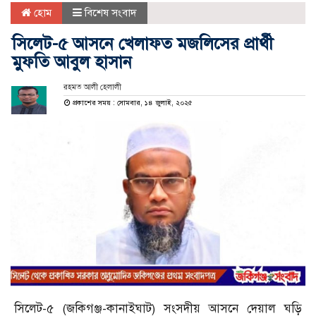
হোম
বিশেষ সংবাদ
সিলেট-৫ আসনে খেলাফত মজলিসের প্রার্থী
মুফতি আবুল হাসান
রহমত আলী হেলালী
প্রকাশের সময় : সোমবার, ১৪ জুলাই, ২০২৫
সিলেট-৫ (জকিগঞ্জ-কানাইঘাট) সংসদীয় আসনে দেয়াল ঘড়ি