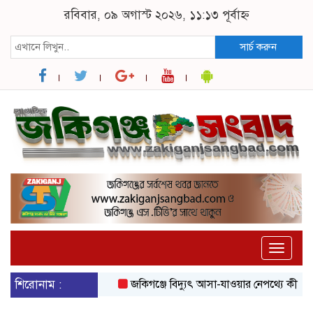
রবিবার, ০৯ অগাস্ট ২০২৬, ১১:১৩ পূর্বাহ্ন
সার্চ করুন
Toggle
naviga
শিরোনাম :
জকিগঞ্জে বিদ্যুৎ আসা-যাওয়ার নেপথ্যে কী, জানাল