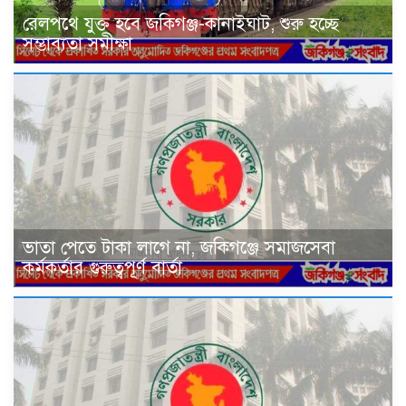
রেলপথে যুক্ত হবে জকিগঞ্জ-কানাইঘাট, শুরু হচ্ছে
সম্ভাব্যতা সমীক্ষা
ভাতা পেতে টাকা লাগে না, জকিগঞ্জে সমাজসেবা
কর্মকর্তার গুরুত্বপূর্ণ বার্তা