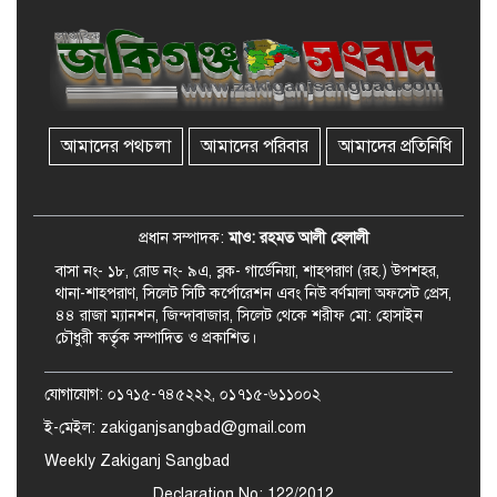
রেলপথে যুক্ত হবে জকিগঞ্জ-কানাইঘাট,
শুরু হচ্ছে সম্ভাব্যতা সমীক্ষা
আমাদের পথচলা
আমাদের পরিবার
আমাদের প্রতিনিধি
সাবেক এমপি হাফিজ আহমদ
মজুমদার কি আত্মগোপনে? ভাইরাল
ছবি ঘিরে আলোচনা!
প্রধান সম্পাদক:
মাও: রহমত আলী হেলালী
বাসা নং- ১৮, রোড নং- ৯এ, ব্লক- গার্ডেনিয়া, শাহপরাণ (রহ.) উপশহর,
থানা-শাহপরাণ, সিলেট সিটি কর্পোরেশন এবং নিউ বর্ণমালা অফসেট প্রেস,
৪৪ রাজা ম্যানশন, জিন্দাবাজার, সিলেট থেকে শরীফ মো: হোসাইন
চৌধুরী কর্তৃক সম্পাদিত ও প্রকাশিত।
যোগাযোগ: ০১৭১৫-৭৪৫২২২, ০১৭১৫-৬১১০০২
ই-মেইল: zakiganjsangbad@gmail.com
Weekly Zakiganj Sangbad
Declaration No: 122/2012