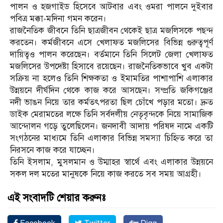
পালন ও হজগাইড হিসেবে আটবার এবং ওমরা পালনে দুইবার
পবিত্র মক্কা-মদিনা গমন করেন।
রাজনৈতিক জীবনে তিনি ছাত্রজীবন থেকেই ছাত্র মজলিসকে পছন্দ
করতেন। কর্মজীবনে এসে খেলাফত মজলিসের বিভিন্ন গুরুত্বপূর্ণ
দায়িত্বও পালন করেছেন। বর্তমানে তিনি সিলেট জেলা খেলাফত
মজলিসের উপদেষ্টা হিসাবে রয়েছেন। রাজনৈতিকভাবে খুব একটা
সক্রিয় না হলেও তিনি শিক্ষকতা ও ইমামতির পাশাপাশি এলাকার
উন্নয়নে দীর্ঘদিন থেকে কাজ করে আসছেন। সম্প্রতি জকিগঞ্জের
নদী ভাঙন নিয়ে তার কর্মতৎপরতা ছিল চোঁখে পড়ার মতো। দ্রুত
ডাইক মেরামতের লক্ষে তিনি সর্বদলীয় নেতৃবৃন্দকে নিয়ে সামাজিক
আন্দোলন গড়ে তুলেছিলেন। জনদাবী আদায় পরিষদ নামে একটি
সংগঠনের মাধ্যমে তিনি এলাকার বিভিন্ন সমস্যা চিহ্নিত করে তা
নিরসনে কাজ করে যাচ্ছেন।
তিনি ইসলাম, মুসলমান ও উম্মাহর স্বার্থে এবং এলাকার উন্নয়নে
সকল দল মতের মানুষকে নিয়ে কাজ করতে সব সময় আগ্রহী।
এই সংবাদটি শেয়ার করুনঃ