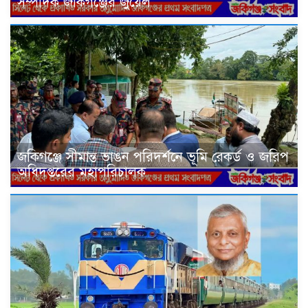
সম্পাদক জকিগঞ্জের জুয়েল
জকিগঞ্জে সীমান্ত ভাঙন পরিদর্শনে ভূমি রেকর্ড ও জরিপ
অধিদপ্তরের মহাপরিচালক