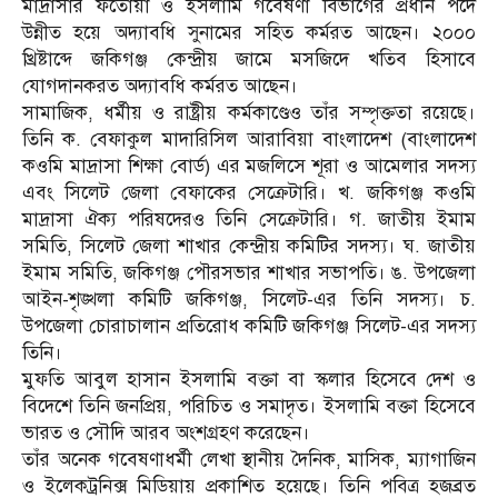
মাদ্রাসার ফতোয়া ও ইসলামি গবেষণা বিভাগের প্রধান পদে
উন্নীত হয়ে অদ্যাবধি সুনামের সহিত কর্মরত আছেন। ২০০০
খ্রিষ্টাব্দে জকিগঞ্জ কেন্দ্রীয় জামে মসজিদে খতিব হিসাবে
যোগদানকরত অদ্যাবধি কর্মরত আছেন।
সামাজিক, ধর্মীয় ও রাষ্ট্রীয় কর্মকাণ্ডেও তাঁর সম্পৃক্ততা রয়েছে।
তিনি ক. বেফাকুল মাদারিসিল আরাবিয়া বাংলাদেশ (বাংলাদেশ
কওমি মাদ্রাসা শিক্ষা বোর্ড) এর মজলিসে শূরা ও আমেলার সদস্য
এবং সিলেট জেলা বেফাকের সেক্রেটারি। খ. জকিগঞ্জ কওমি
মাদ্রাসা ঐক্য পরিষদেরও তিনি সেক্রেটারি। গ. জাতীয় ইমাম
সমিতি, সিলেট জেলা শাখার কেন্দ্রীয় কমিটির সদস্য। ঘ. জাতীয়
ইমাম সমিতি, জকিগঞ্জ পৌরসভার শাখার সভাপতি। ঙ. উপজেলা
আইন-শৃঙ্খলা কমিটি জকিগঞ্জ, সিলেট-এর তিনি সদস্য। চ.
উপজেলা চোরাচালান প্রতিরোধ কমিটি জকিগঞ্জ সিলেট-এর সদস্য
তিনি।
মুফতি আবুল হাসান ইসলামি বক্তা বা স্কলার হিসেবে দেশ ও
বিদেশে তিনি জনপ্রিয়, পরিচিত ও সমাদৃত। ইসলামি বক্তা হিসেবে
ভারত ও সৌদি আরব অংশগ্রহণ করেছেন।
তাঁর অনেক গবেষণাধর্মী লেখা স্থানীয় দৈনিক, মাসিক, ম্যাগাজিন
ও ইলেকট্রনিক্স মিডিয়ায় প্রকাশিত হয়েছে। তিনি পবিত্র হজব্রত