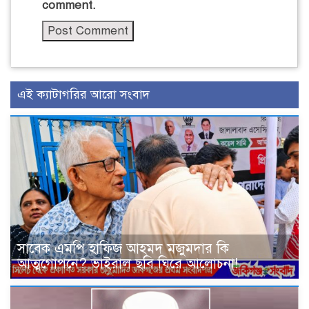
comment.
এই ক্যাটাগরির আরো সংবাদ
সাবেক এমপি হাফিজ আহমদ মজুমদার কি
আত্মগোপনে? ভাইরাল ছবি ঘিরে আলোচনা!