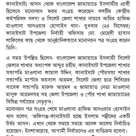
কানাইঘাট) আসন থেকে বাংলাদেশ জামায়াতে ইসলামীর প্রার্থী
হিসেবে মনোনয়ন ফরম সংগ্রহ করেছেন দলটির কেন্দ্রীয়
কর্মপরিষদ সদস্য ও সিলেট জেলা শাখার নায়বে আমির হাফিজ
মাওলানা আনওয়ার হোসাইন খান। বুধবার (২৪ ডিসেম্বর)
কানাইঘাট উপজেলা নির্বাহী অফিসার মো. মেহেদী হাসান
শাকিলের কাছ থেকে আনুষ্ঠানিকভাবে মনোনয়ন পত্র সংগ্রহ করেন
তিনি।
এ সময় উপস্থিত ছিলেন- বাংলাদেশ জামায়াতে ইসলামী সিলেট
জেলার শাখার অধ্যাপক আব্দুর রহীম, কানাইঘাট উপজেলা শাখার
সভাপতি মাওলানা কামাল উদ্দিন, কানাইঘাট পৌরসভা শাখার
সভাপতি মাস্টার ফয়সাল আহমদ, সিলেট জেলা ছাত্র শিবিরের
সাবেক সভাপতি মারুফ আহমদ ও জামায়াত নেতা মাওলানা
মাসুক আহমদসহ সহ জেলা উপজেলা ও পৌর শাখা জামায়াতের
বিভিন্ন পর্যায়ের নেতৃবৃন্দ।
মনোনয়ন পত্র সংগ্রহ শেষে মাওলানা হাফিজ আনওয়ার হোসাইন
খান বলেন, ‘জকিগঞ্জ-কানাইঘাট হচ্ছে ইসলাম পন্থীদের একটি
উর্বর আসন। এখান থেকে সময়ে সময়ে অনেক আলেম নির্বাচিত
হয়েছেন। ইনশাআল্লাহ, আগামী নির্বাচনেও এর ব্যতিক্রম হবেনা।