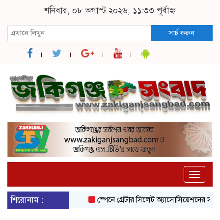
শনিবার, ০৮ অগাস্ট ২০২৬, ১১:৩৩ পূর্বাহ্ন
সার্চ করুন
Toggle
naviga
শিরোনাম :
স্পেনে গ্রেটার সিলেট অ্যাসোসিয়েশনের সাংগঠনি