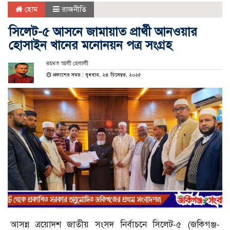
হোম
রাজনীতি
সিলেট-৫ আসনে জামায়াত প্রার্থী আনওয়ার
হোসাইন খানের মনোনয়ন পত্র সংগ্রহ
রহমত আলী হেলালী
প্রকাশের সময় : বুধবার, ২৪ ডিসেম্বর, ২০২৫
আসন্ন ত্রয়োদশ জাতীয় সংসদ নির্বাচনে সিলেট-৫ (জকিগঞ্জ-