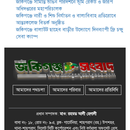
জকিগঞ্জে সীমান্ত ভাঙন পরিদর্শনে ভূমি রেকর্ড ও জরিপ
অধিদপ্তরের মহাপরিচালক
জকিগঞ্জে নারী ও শিশু নির্যাতন ও বাল্যবিবাহ প্রতিরোধে
রেলপথে যুক্ত হবে জকিগঞ্জ-কানাইঘাট,
আন্তঃকলেজ বিতর্ক অনুষ্ঠিত
শুরু হচ্ছে সম্ভাব্যতা সমীক্ষা
জকিগঞ্জে বালাউট ছাহেব বাড়ীর উদ্যোগে দিনব্যাপী ফ্রি চক্ষু
সেবা ক্যাম্প
সাবেক এমপি হাফিজ আহমদ
মজুমদার কি আত্মগোপনে? ভাইরাল
ছবি ঘিরে আলোচনা!
ভাতা পেতে টাকা লাগে না, জকিগঞ্জে
সমাজসেবা কর্মকর্তার গুরুত্বপূর্ণ বার্তা
আমাদের পথচলা
আমাদের পরিবার
আমাদের প্রতিনিধি
জকিগঞ্জে সরকারি পাঁচ ভাতার আবেদন
শুরু আজ
প্রধান সম্পাদক:
মাও: রহমত আলী হেলালী
বাসা নং- ১৮, রোড নং- ৯এ, ব্লক- গার্ডেনিয়া, শাহপরাণ (রহ.) উপশহর,
থানা-শাহপরাণ, সিলেট সিটি কর্পোরেশন এবং নিউ বর্ণমালা অফসেট প্রেস,