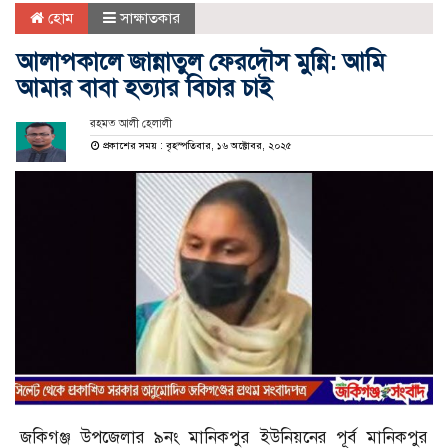
হোম
সাক্ষাতকার
আলাপকালে জান্নাতুল ফেরদৌস মুন্নি: আমি
আমার বাবা হত্যার বিচার চাই
রহমত আলী হেলালী
প্রকাশের সময় : বৃহস্পতিবার, ১৬ অক্টোবর, ২০২৫
জকিগঞ্জ উপজেলার ৯নং মানিকপুর ইউনিয়নের পূর্ব মানিকপুর