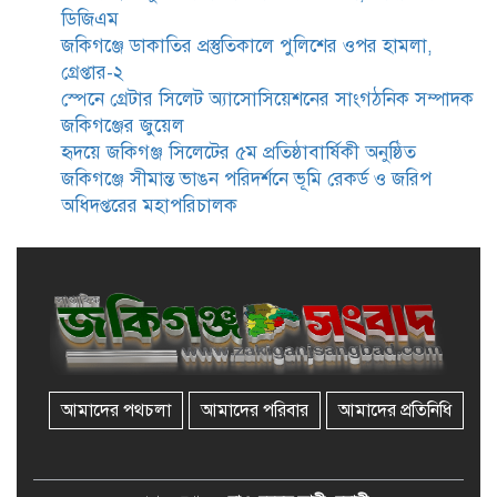
ডিজিএম
জকিগঞ্জে নারী ও শিশু নির্যাতন ও
জকিগঞ্জে ডাকাতির প্রস্তুতিকালে পুলিশের ওপর হামলা,
বাল্যবিবাহ প্রতিরোধে আন্তঃকলেজ
গ্রেপ্তার-২
বিতর্ক অনুষ্ঠিত
স্পেনে গ্রেটার সিলেট অ্যাসোসিয়েশনের সাংগঠনিক সম্পাদক
জকিগঞ্জের জুয়েল
জকিগঞ্জে বালাউট ছাহেব বাড়ীর
হৃদয়ে জকিগঞ্জ সিলেটের ৫ম প্রতিষ্ঠাবার্ষিকী অনুষ্ঠিত
উদ্যোগে দিনব্যাপী ফ্রি চক্ষু সেবা ক্যাম্প
জকিগঞ্জে সীমান্ত ভাঙন পরিদর্শনে ভূমি রেকর্ড ও জরিপ
অধিদপ্তরের মহাপরিচালক
জকিগঞ্জে সাজাপ্রাপ্ত আসামিসহ
গ্রেফতার ২
রেলপথে যুক্ত হবে জকিগঞ্জ-কানাইঘাট,
শুরু হচ্ছে সম্ভাব্যতা সমীক্ষা
আমাদের পথচলা
আমাদের পরিবার
আমাদের প্রতিনিধি
সাবেক এমপি হাফিজ আহমদ
মজুমদার কি আত্মগোপনে? ভাইরাল
ছবি ঘিরে আলোচনা!