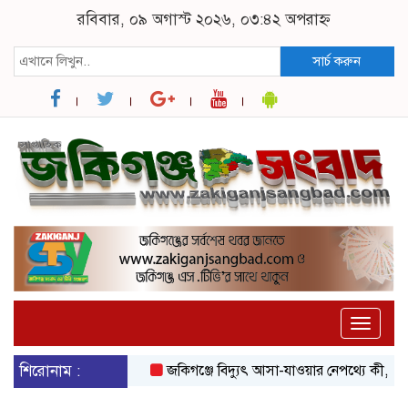
রবিবার, ০৯ অগাস্ট ২০২৬, ০৩:৪২ অপরাহ্ন
সার্চ করুন
Toggle
naviga
শিরোনাম :
জকিগঞ্জে বিদ্যুৎ আসা-যাওয়ার নেপথ্যে কী, জানাল