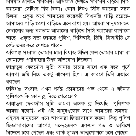
বিষয়টি জানতে পারবেন। আসলেও দেখতে পারবেন বাস্তবে সিসি
ক্যামেরা সেটিংস ছিল কিনা। কোন দিনও সিসি ক্যামেরা সচল
ছিলনা। প্রকৃত অর্থে আমাদের কয়েকটি সিএনজি গাড়ি রয়েছে-
আমাদের গাড়ি গুলো বাড়িতে এনে রাখা হয়। আমরা মানুষকে ভয়
দেখানোর জন্য বলতাম আমাদের বাড়িতে সিসি ক্যামেরা লাগানো
আছে। প্রকৃত সত্য জানতে পুলিশ, পিবিআই, ডিবি, সিআইডি যে
কেউ তদন্ত করে দেখতে পারেন।
জকিগঞ্জ সংবাদ: তোমার চাচা রিয়াজ উদ্দিন কেন তোমার মামা বা
তোমাদের পরিবারের উপর অভিযোগ দিচ্ছেন?
জান্নাতুল ফেরদৌস মুন্নি: আমার চাচার সাথে এক বছর পূর্বে
জায়গা জমি নিয়ে একটু ঝামেলা ছিল। এ কারণে তিনি এভাবে
বলছেন।
জকিগঞ্জ সংবাদ: এখন পর্যন্ত তোমাদের পক্ষ থেকে এ ঘটনায়
পুলিশকে কি কোন ক্লু দিতে পেরেছো?
জান্নাতুল ফেরদৌস মুন্নি: আমরা অনেক ক্লু দিয়েছি। পুলিশকে
আমরা বলেছি- এই এই মানুষগুলোর সাথে আমাদের সমস্যা।
এইসব মানুষদের এনে আপনারা জিজ্ঞাসাবাদ করুন। কিন্তু পুলিশ
জিজ্ঞাসাবাদের আগেই সন্দেহজনক একজন গত ৩ তারিখে
বিদেশে চলে গেছেন এবং বাকি দু’জন আত্মগোপনে চলে গেছেন।