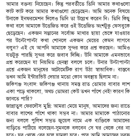
আমার বক্তব্য নিয়েছেন। কিন্তু পরবর্তীতে তিনি আমার কথাগুলো
কাট কাট করে আমার কথাগুলো ছেড়েছেন। আমি অনেক বিষয়ে
উনাকে ইনফরমেশন দিলেও তিনি তা উল্লেখ করেন নি। তিনি কিছু
কথা বলে আমাকে উত্তেজিত করে ওই উত্তেজিত অংশটুকু ফেসবুকে
ছেড়েছেন। একজন সন্তানের সর্বোচ্চ মাথার ছায়া ভেঙ্গে যাওয়ার
পর উল্টোপাল্টা কথা শোনলে একজন মেয়ের কেমন লাগবে
বলুন? এই যে আপনি আমাকে সুন্দর করে প্রশ্ন করছেন। আমিও
যতটুকু পারছি সুন্দর করে জবাব দিচ্ছি। উনি আমাকে এমনভাবে
প্রশ্ন করেছেন যা নিয়মিত হেনস্থা বললে চলে। উনার উল্টাপাল্টা
প্রশ্নে একজন মানুষের অটোমেটিক রাগ উঠা স্বাভাবিক। বাস্তবে
তখন আমি ইন্টারভিউ দেয়ার মতো কোন অবস্থায় ছিলাম না।
জকিগঞ্জ সংবাদ: জকিগঞ্জ থানায় সমস্ত রাত তোমার বাবার লাশ
একা পড়ে থাকলো, অথচ তোমরা কেউ তখন পাঁশে নেই! কারণ কি
জানতে পারি?
জান্নাতুল ফেরদৌস মুন্নি: আমরা মেয়ে মানুষ, আমাদের জন্য রাতে
বাবার লাশের পাঁশে থাকা সম্ভব না। আমার মামাকে পাঠানোর
জন্য বললে পুলিশ সম্ভত জুয়েল নামে এক ব্যক্তিকে আমাদের
বাড়িতে পাঠিয়ে বলেছেন-সুমনকে বলবেন সে ঘর থেকে বের না
হতে। ঘর থেকে বের হলে হামলা হবে। পরে আমি আমাদের তরফ