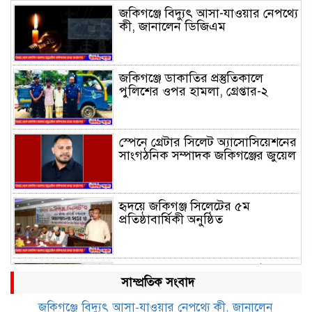
জকিগঞ্জে বিদ্যুৎ আসা-যাওয়ার নেপথ্যে
কী, জানালেন ডিজিএম
জকিগঞ্জে ডাকাতির প্রস্তুতিকালে
পুলিশের ওপর হামলা, গ্রেপ্তার-২
স্পেনে গ্রেটার সিলেট অ্যাসোসিয়েশনের
সাংগঠনিক সম্পাদক জকিগঞ্জের জুয়েল
হৃদয়ে জকিগঞ্জ সিলেটের ৫ম
প্রতিষ্ঠাবার্ষিকী অনুষ্ঠিত
জকিগঞ্জে সীমান্ত ভাঙন পরিদর্শনে ভূমি
সাম্প্রতিক সংবাদ
রেকর্ড ও জরিপ অধিদপ্তরের
মহাপরিচালক
জকিগঞ্জে বিদ্যুৎ আসা-যাওয়ার নেপথ্যে কী, জানালেন