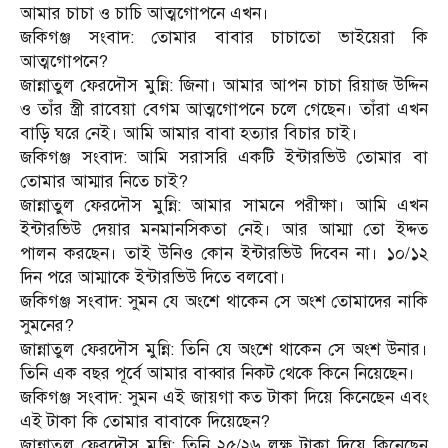
আমার চাচা ও চাচি আত্মগোপনে এখন।
জকিগঞ্জ সংবাদ: তোমার বাবার চাচাতো ভাইয়েরা কি
আত্মগোপনে?
জান্নাতুল ফেরদৌস মুন্নি: জিনা। আমার আপন চাচা রিয়াজ উদ্দিন
ও তাঁর স্ত্রী রাবেয়া বেগম আত্মগোপনে চলে গেছেন। তাঁরা এখন
বাড়ি ঘরে নেই। আমি আমার বাবা হত্যার বিচার চাই।
জকিগঞ্জ সংবাদ: আমি সরাসরি একটি ইন্টারভিউ তোমার বা
তোমার আম্মার নিতে চাই?
জান্নাতুল ফেরদৌস মুন্নি: আমার সামনে পরীক্ষা। আমি এখন
ইন্টারভিউ দেয়ার মনমানসিকতা নেই। আর আম্মা তো ইদ্দত
পালন করছেন। তাই উনিও কোন ইন্টারভিউ দিবেন না। ১০/১২
দিন পরে আম্মাকে ইন্টারভিউ দিতে বলবো।
জকিগঞ্জ সংবাদ: সুমন যে অংশে থাকেন সে অংশ তোমাদের নাকি
সুমনের?
জান্নাতুল ফেরদৌস মুন্নি: তিনি যে অংশে থাকেন সে অংশ উনার।
তিনি এক বছর পূর্বে আমার বাব্বার নিকট থেকে কিনে নিয়েছেন।
জকিগঞ্জ সংবাদ: সুমন এই জায়গা কত টাকা দিয়ে কিনেছেন এবং
এই টাকা কি তোমার বাবাকে দিয়েছেন?
জান্নাতুল ফেরদৌস মুন্নি: তিনি ২৫/২৬ লক্ষ টাকা দিয়ে কিনেছেন