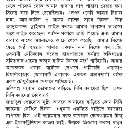
থেকে পাঁচজন লোক আমার বাবা’র লাশ পাহারা দেয়ার জন্য
সিলেক্ট করে দিতে চেয়েছিলাম। এলপর শুনেছি আমার রিয়াজ
চাচা, আল-আমিন ও আলম লাশের সাথে ছিলেন। কিন্তু
অ্যাম্বুলেন্সের ড্রাইভার লাইভ করতে আমার চাচাদের আড়ালে
রেখে লাইভ করেছেন। পরদিন সকালে আমি গিয়েছি এবং আমার
বাবা’র লাশের ময়নাতদন্ত কাছে থেকে করেছি। আমার সিলেট
যেতে দেরী হওয়ায় আমার একজন নানা সিলেট এম.এ.জি.
ওসমানী মেডিক্যাল কলেজ হাসপাতালে কর্মরত জকিগঞ্জের
সহিদাবাদ গ্রামের আব্দুল হালিম উনাকে মর্গে পাঠিয়েছি। আমার
আরেকজন খালার স্বামীকে সেখানে পাঠিয়েছি। এছাড়াও
বিয়ানীবাজার ভোলাঘাট এলাকার একজন প্রভাবশালী ব্যক্তি
একল চৌধুরীকেও সেখানে পাঠিয়েছি।
জকিগঞ্জ সংবাদ: তোমাদের বাড়িতে সিসি ক্যামেরা ছিল। এখন
সিসি ক্যামেরা কোথায়?
জান্নাতুল ফেরদৌস মুন্নি: আসলে আমাদের বাড়িতে কোন সিসি
ক্যামেরা সেটিংস ছিলনা। শুধুমাত্র এমনিতে বাড়িতে ক্যামেরা
লাগানো ছিল। এই ক্যামেরার কাজ করেছেন কোনাগ্রামের হিন্দু
এক ইলেকট্রিশিয়ান কাজল ভাই। উনাকে জিজ্ঞাসা করলে বাস্তব