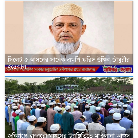
সিলেট-৫ আসনের সাবেক এমপি ফরিদ উদ্দিন চৌধুরীর
ইন্তেকাল
জকিগঞ্জে হাজারো মানুষের উপস্থিতিতে মাওলানা আব্দুস