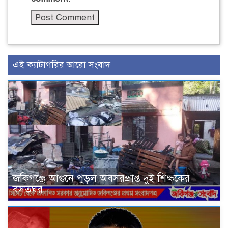
এই ক্যাটাগরির আরো সংবাদ
জকিগঞ্জে আগুনে পুড়ল অবসরপ্রাপ্ত দুই শিক্ষকের
বসতঘর