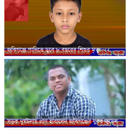
জকিগঞ্জে পানিতে ডুবে ৮ বছরের শিশুর মৃত্যু
সড়ক দুর্ঘটনায় প্রাণ হারালেন জকিগঞ্জের যুবক জুয়েল