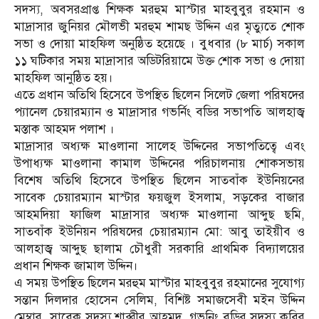
সদস্য, অবসরপ্রাপ্ত শিক্ষক মরহুম মাস্টার মাহবুবুর রহমান ও
মাদ্রাসার জুনিয়র মৌলভী মরহুম শামছ উদ্দিন এর মৃত্যুতে শোক
সভা ও দোয়া মাহফিল অনুষ্ঠিত হয়েছে । বুধবার (৮ মার্চ) সকাল
১১ ঘটিকার সময় মাদ্রাসার অডিটরিয়ামে উক্ত শোক সভা ও দোয়া
মাহফিল আনুষ্ঠিত হয়।
এতে প্রধান অতিথি হিসেবে উপস্থিত ছিলেন সিলেট জেলা পরিষদের
প্যানেল চেয়ারম্যান ও মাদ্রাসার গভর্নিং বডির সভাপতি আলহাজ্ব
মস্তাক আহমদ পলাশ ।
মাদ্রাসার অধ্যক্ষ মাওলানা সালেহ উদ্দিনের সভাপতিত্বে এবং
উপাধ্যক্ষ মাওলানা কামাল উদ্দিনের পরিচালনায় শোকসভায়
বিশেষ অতিথি হিসেবে উপস্থিত ছিলেন সাতবাঁক ইউনিয়নের
সাবেক চেয়ারম্যান মাস্টার ফয়জুল ইসলাম, সড়কের বাজার
আহমদিয়া ফাজিল মাদ্রাসার অধ্যক্ষ মাওলানা আব্দুছ ছমি,
সাতবাঁক ইউনিয়ন পরিষদের চেয়ারম্যান মো: আবু তাইয়ীব ও
আলহাজ্ব আব্দুছ ছালাম চৌধুরী সরকারি প্রাথমিক বিদ্যালয়ের
প্রধান শিক্ষক জামাল উদ্দিন।
এ সময় উপস্থিত ছিলেন মরহুম মাস্টার মাহবুবুর রহমানের সুযোগ্য
সন্তান দিলদার হোসেন সেলিম, বিশিষ্ট সমাজসেবী মইন উদ্দিন
মেম্বার, সাবেক সদস্য শাব্বীর আহমদ, গভনিং বডির সদস্য কবির