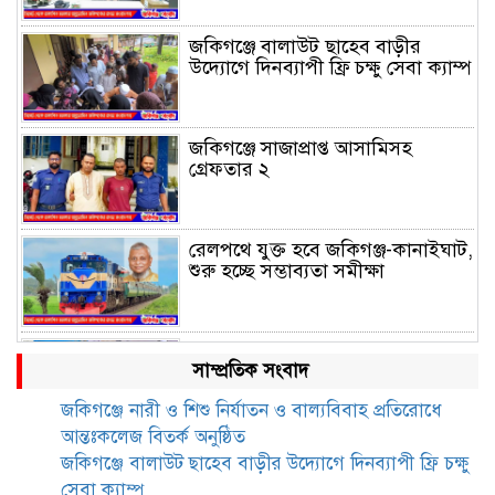
জকিগঞ্জে বালাউট ছাহেব বাড়ীর
উদ্যোগে দিনব্যাপী ফ্রি চক্ষু সেবা ক্যাম্প
জকিগঞ্জে সাজাপ্রাপ্ত আসামিসহ
গ্রেফতার ২
রেলপথে যুক্ত হবে জকিগঞ্জ-কানাইঘাট,
শুরু হচ্ছে সম্ভাব্যতা সমীক্ষা
সাবেক এমপি হাফিজ আহমদ
সাম্প্রতিক সংবাদ
মজুমদার কি আত্মগোপনে? ভাইরাল
ছবি ঘিরে আলোচনা!
জকিগঞ্জে নারী ও শিশু নির্যাতন ও বাল্যবিবাহ প্রতিরোধে
আন্তঃকলেজ বিতর্ক অনুষ্ঠিত
ভাতা পেতে টাকা লাগে না, জকিগঞ্জে
জকিগঞ্জে বালাউট ছাহেব বাড়ীর উদ্যোগে দিনব্যাপী ফ্রি চক্ষু
সমাজসেবা কর্মকর্তার গুরুত্বপূর্ণ বার্তা
সেবা ক্যাম্প