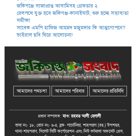
জকিগঞ্জে সাজাপ্রাপ্ত আসামিসহ গ্রেফতার ২
রেলপথে যুক্ত হবে জকিগঞ্জ-কানাইঘাট, শুরু হচ্ছে সম্ভাব্যতা
জকিগঞ্জে সরকারি পাঁচ ভাতার আবেদন
সমীক্ষা
শুরু আজ
সাবেক এমপি হাফিজ আহমদ মজুমদার কি আত্মগোপনে?
ভাইরাল ছবি ঘিরে আলোচনা!
জকিগঞ্জে সুরমা নদীর বালুমহালে
মোবাইল কোর্ট পরিচালনা করলেন
ইউএনও: সরেজমিনে অভিযোগের
সত্যতা মেলেনি
জকিগঞ্জে ৪ হাজার পিস ইয়াবাসহ
একজন গ্রেপ্তার
আমাদের পথচলা
আমাদের পরিবার
আমাদের প্রতিনিধি
বিদেশ সফরে যাচ্ছেন সিলেট-৫
আসনের এমপি মুফতি আবুল হাসান
প্রধান সম্পাদক:
মাও: রহমত আলী হেলালী
বাসা নং- ১৮, রোড নং- ৯এ, ব্লক- গার্ডেনিয়া, শাহপরাণ (রহ.) উপশহর,
থানা-শাহপরাণ, সিলেট সিটি কর্পোরেশন এবং নিউ বর্ণমালা অফসেট প্রেস,