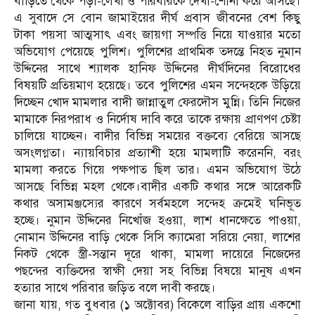
বাড়িতে থেকে পড়া-লেখা ও পরিবারকে দেখা-শোনা করে আসছে।
এ সুবাদে সে বোন জামাইয়ের দীর্ঘ প্রবাস জীবনের বেশ কিছু
টাকা পয়সা আত্মসাৎ এবং জায়গা সম্পত্তি নিয়ে যাওয়ার মতো
অভিযোগ পেয়েছে পুলিশ। পুলিশের প্রাথমিক তদন্তে নিহত নুমান
উদ্দিনের সাথে শ্যালক হানিফ উদ্দিনের দীর্ঘদিনের বিরোধের
বিষয়টি প্রতিয়মাণ হয়েছে। তবে পুলিশের এমন সন্দেহকে উড়িয়ে
দিচ্ছেন খোদ মামলার বাদী জান্নাতুল ফেরদৌস মুন্নি। তিনি নিজের
মামাকে নিরপরাধ ও নির্দোষ দাবি করে তাকে রক্ষায় প্রাণপণ চেষ্টা
চালিয়ে যাচ্ছেন। বাদীর বিভিন্ন সময়ের বক্তব্যে বেরিয়ে আসছে
অসংলগ্নতা। ন্যায়বিচার প্রত্যাশী হয়ে মামলাটি করেননি, বরং
মামলা করতে গিয়ে পক্ষপাত ছিল তার। এমন অভিযোগ উঠে
আসছে বিভিন্ন মহল থেকে।বাদীর একটি কথার সঙ্গে আরেকটি
কথার অসামঞ্জস্যের কারণে সর্বমহলে সন্দেহ ক্রমেই ঘনিভূত
হচ্ছে। নুমান উদ্দিনের নিখোঁজ হওয়া, লাশ ধানক্ষেতে পাওয়া,
নোমান উদ্দিনের বাড়ি থেকে সিসি ক্যামেরা সরিয়ে নেয়া, লাশের
নিকট থেকে স্ত্রী-সন্তান দূরে থাকা, মামলা দায়েরে নিজেদের
পছন্দের ব্যক্তিদের স্বাক্ষী দেয়া সহ বিভিন্ন বিষয়ে মানুষ এখন
হত্যার সাথে পরিবার জড়িত বলে দাবী করছে।
জানা যায়, গত বুধবার (১ অক্টোবর) বিকেলে বাড়ির প্রায় একশো