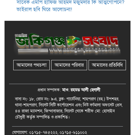
সাবেক এমপি হাফিজ আহমদ মজুমদার কি আত্মগোপনে?
ভাইরাল ছবি ঘিরে আলোচনা!
জকিগঞ্জে সুরমা নদীর বালুমহালে
মোবাইল কোর্ট পরিচালনা করলেন
ইউএনও: সরেজমিনে অভিযোগের
সত্যতা মেলেনি
জকিগঞ্জে ৪ হাজার পিস ইয়াবাসহ
একজন গ্রেপ্তার
আমাদের পথচলা
আমাদের পরিবার
আমাদের প্রতিনিধি
বিদেশ সফরে যাচ্ছেন সিলেট-৫
আসনের এমপি মুফতি আবুল হাসান
প্রধান সম্পাদক:
মাও: রহমত আলী হেলালী
বাসা নং- ১৮, রোড নং- ৯এ, ব্লক- গার্ডেনিয়া, শাহপরাণ (রহ.) উপশহর,
থানা-শাহপরাণ, সিলেট সিটি কর্পোরেশন এবং নিউ বর্ণমালা অফসেট প্রেস,
৪৪ রাজা ম্যানশন, জিন্দাবাজার, সিলেট থেকে শরীফ মো: হোসাইন
চৌধুরী কর্তৃক সম্পাদিত ও প্রকাশিত।
যোগাযোগ: ০১৭১৫-৭৪৫২২২, ০১৭১৫-৬১১০০২