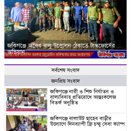
জকিগঞ্জে অবৈধ বালু উত্তোলন ঠেকাতে টাস্কফোর্সের
অভিযান
সর্বশেষ সংবাদ
জনপ্রিয় সংবাদ
জকিগঞ্জে নারী ও শিশু নির্যাতন ও
বাল্যবিবাহ প্রতিরোধে আন্তঃকলেজ
বিতর্ক অনুষ্ঠিত
জকিগঞ্জে বালাউট ছাহেব বাড়ীর
উদ্যোগে দিনব্যাপী ফ্রি চক্ষু সেবা ক্যাম্প