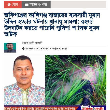
হোম
আইন শৃংখলা
জকিগঞ্জের কালিগঞ্জ বাজারের ব্যবসায়ী নুমান
উদ্দিন হত্যার ঘটনায় থানায় মামলা: রহস্য
উদঘাটন করতে পারেনি পুলিশ! শ্যালক সুমন
আটক
রহমত আলী হেলালী
প্রকাশের সময় : শনিবার, ৪ অক্টোবর, ২০২৫