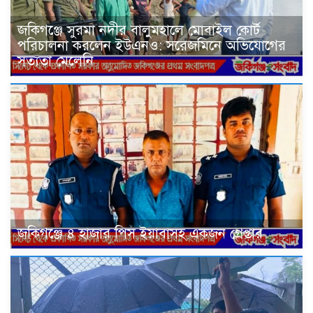
জকিগঞ্জে সুরমা নদীর বালুমহালে মোবাইল কোর্ট
পরিচালনা করলেন ইউএনও: সরেজমিনে অভিযোগের
সত্যতা মেলেনি
জকিগঞ্জে ৪ হাজার পিস ইয়াবাসহ একজন গ্রেপ্তার