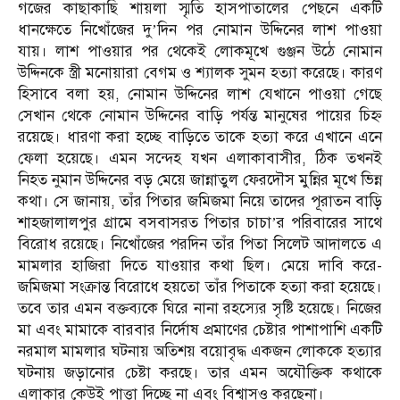
গজের কাছাকাছি শায়লা স্মৃতি হাসপাতালের পেছনে একটি
ধানক্ষেতে নিখোঁজের দু’দিন পর নোমান উদ্দিনের লাশ পাওয়া
যায়। লাশ পাওয়ার পর থেকেই লোকমূখে গুঞ্জন উঠে নোমান
উদ্দিনকে স্ত্রী মনোয়ারা বেগম ও শ্যালক সুমন হত্যা করেছে। কারণ
হিসাবে বলা হয়, নোমান উদ্দিনের লাশ যেখানে পাওয়া গেছে
সেখান থেকে নোমান উদ্দিনের বাড়ি পর্যন্ত মানুষের পায়ের চিহ্ন
রয়েছে। ধারণা করা হচ্ছে বাড়িতে তাকে হত্যা করে এখানে এনে
ফেলা হয়েছে। এমন সন্দেহ যখন এলাকাবাসীর, ঠিক তখনই
নিহত নুমান উদ্দিনের বড় মেয়ে জান্নাতুল ফেরদৌস মুন্নির মূখে ভিন্ন
কথা। সে জানায়, তাঁর পিতার জমিজমা নিয়ে তাদের পূরাতন বাড়ি
শাহজালালপুর গ্রামে বসবাসরত পিতার চাচা’র পরিবারের সাথে
বিরোধ রয়েছে। নিখোঁজের পরদিন তাঁর পিতা সিলেট আদালতে এ
মামলার হাজিরা দিতে যাওয়ার কথা ছিল। মেয়ে দাবি করে-
জমিজমা সংক্রান্ত বিরোধে হয়তো তাঁর পিতাকে হত্যা করা হয়েছে।
তবে তার এমন বক্তব্যকে ঘিরে নানা রহস্যের সৃষ্টি হয়েছে। নিজের
মা এবং মামাকে বারবার নির্দোষ প্রমাণের চেষ্টার পাশাপাশি একটি
নরমাল মামলার ঘটনায় অতিশয় বয়োবৃদ্ধ একজন লোককে হত্যার
ঘটনায় জড়ানোর চেষ্টা করছে। তার এমন অযৌক্তিক কথাকে
এলাকার কেউই পাত্তা দিচ্ছে না এবং বিশ্বাসও করছেনা।