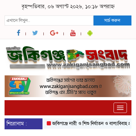
বৃহস্পতিবার, ০৬ অগাস্ট ২০২৬, ১০:১৮ অপরাহ্ন
সার্চ করুন
Toggle
naviga
শিরোনাম :
জকিগঞ্জে নারী ও শিশু নির্যাতন ও বাল্যবিবাহ প্রতিরোধে 