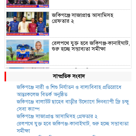
জকিগঞ্জে সাজাপ্রাপ্ত আসামিসহ
গ্রেফতার ২
রেলপথে যুক্ত হবে জকিগঞ্জ-কানাইঘাট,
শুরু হচ্ছে সম্ভাব্যতা সমীক্ষা
সাবেক এমপি হাফিজ আহমদ
সাম্প্রতিক সংবাদ
মজুমদার কি আত্মগোপনে? ভাইরাল
ছবি ঘিরে আলোচনা!
জকিগঞ্জে নারী ও শিশু নির্যাতন ও বাল্যবিবাহ প্রতিরোধে
আন্তঃকলেজ বিতর্ক অনুষ্ঠিত
ভাতা পেতে টাকা লাগে না, জকিগঞ্জে
জকিগঞ্জে বালাউট ছাহেব বাড়ীর উদ্যোগে দিনব্যাপী ফ্রি চক্ষু
সমাজসেবা কর্মকর্তার গুরুত্বপূর্ণ বার্তা
সেবা ক্যাম্প
জকিগঞ্জে সাজাপ্রাপ্ত আসামিসহ গ্রেফতার ২
রেলপথে যুক্ত হবে জকিগঞ্জ-কানাইঘাট, শুরু হচ্ছে সম্ভাব্যতা
জকিগঞ্জে সরকারি পাঁচ ভাতার আবেদন
সমীক্ষা
শুরু আজ