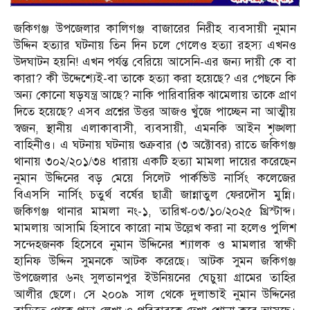
জকিগঞ্জ উপজেলার কালিগঞ্জ বাজারের নিরীহ ব্যবসায়ী নুমান
উদ্দিন হত্যার ঘটনায় তিন দিন চলে গেলেও হত্যা রহস্য এখনও
উদঘাটন হয়নি! এখন পর্যন্ত বেরিয়ে আসেনি-এর জন্য দায়ী কে বা
কারা? কী উদ্দেশ্যেই-বা তাকে হত্যা করা হয়েছে? এর পেছনে কি
অন্য কোনো ষড়যন্ত্র আছে? নাকি পারিবারিক ঝামেলায় তাকে প্রাণ
দিতে হয়েছে? এসব প্রশ্নের উত্তর আজও খুঁজে পাচ্ছেন না আত্মীয়
স্বজন, স্থানীয় এলাকাবাসী, ব্যবসায়ী, এমনকি আইন শৃঙ্খলা
বাহিনীও। এ ঘটনায় ঘটনায় শুক্রবার (৩ অক্টোবর) রাতে জকিগঞ্জ
থানায় ৩০২/২০১/৩৪ ধারায় একটি হত্যা মামলা দায়ের করেছেন
নুমান উদ্দিনের বড় মেয়ে সিলেট পার্কভিউ নার্সিং কলেজের
বিএসসি নার্সিং চতুর্থ বর্ষের ছাত্রী জান্নাতুল ফেরদৌস মুন্নি।
জকিগঞ্জ থানার মামলা নং-১, তারিখ-০৩/১০/২০২৫ খ্রিস্টাব্দ।
মামলায় আসামি হিসাবে কারো নাম উল্লেখ করা না হলেও পুলিশ
সন্দেহজনক হিসেবে নুমান উদ্দিনের শ্যালক ও মামলার স্বাক্ষী
হানিফ উদ্দিন সুমনকে আটক করেছে। আটক সুমন জকিগঞ্জ
উপজেলার ৬নং সুলতানপুর ইউনিয়নের ঘেচুয়া গ্রামের তাহির
আলীর ছেলে। সে ২০০৯ সাল থেকে দুলাভাই নুমান উদ্দিনের