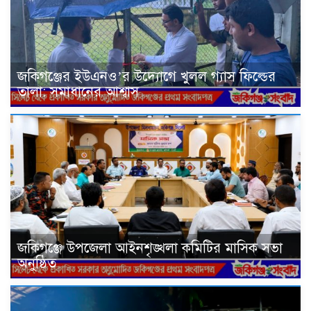
জকিগঞ্জের ইউএনও’র উদ্যোগে খুলল গ্যাস ফিল্ডের
তালা: সমাধানের আশ্বাস
জকিগঞ্জে উপজেলা আইনশৃঙ্খলা কমিটির মাসিক সভা
অনুষ্ঠিত