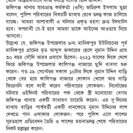
থেকে আন্তরিকভাবে কাজ করছে বলেও তিনি জানান।
জকিগঞ্জ থানার ভারপ্রাপ্ত কর্মকর্তা (ওসি) জহিরুল ইসলাম মুন্না
বলেন, পুলিশ পরিবারের বিষয়টি মাথায় রেখে তদন্ত কাজ চালিয়ে
যাচ্ছে। আমরা আশাবাদী এ ঘটনার প্রকৃত রহস্য দ্রুত উদঘাটন
হবে। অপরাধী যে-ই হবে আমরা তাকে আইনের আওতায় নিয়ে
আসবো।
উল্লেখ্য যে, জকিগঞ্জ উপজেলার ৯নং মানিকপুর ইউনিয়নের পূর্ব
মানিকপুর গ্রামের মৃত আব্দুল জব্বারের ছেলে নুমান উদ্দিন প্রায়
৩০ বছর সৌদি আরব প্রবাসে ছিলেন। ২০২১ সালের দিকে দেশে
ফিরে জকিগঞ্জ উপজেলার কালিগঞ্জ বাজারে মুদি ব্যবসা শুরু
করেন। গত ২৯ সেপ্টেম্বর সকাল ১০টার দিকে নুমান উদ্দিন বাড়ি
থেকে বের হয়ে কালিগঞ্জ বাজারে দোকান খোলে আর বাড়ি
ফিরেননি বলে দাবী করেন পরিবারের লোকজন। নিখোঁজের
ঘটনায় ওইদিনই পরিবারের পক্ষ থেকে স্ত্রী মনোয়ারা বেগম
জকিগঞ্জ থানায় একটি সাধারণ ডায়েরি করেন। এর দু’দিনের
মাথায় বাড়ির পার্শ্ববর্তী একটি ধানক্ষেতে নুমান উদ্দিনের লাশ
দেখতে পান এলাকার লোকজন। পরে পুলিশ এসে লাশের
সুরতহাল প্রতিবেদন তৈরি ও লাশের ময়নাতদন্ত শেষে পরিবারের
নিকট হস্তান্তর করেন।