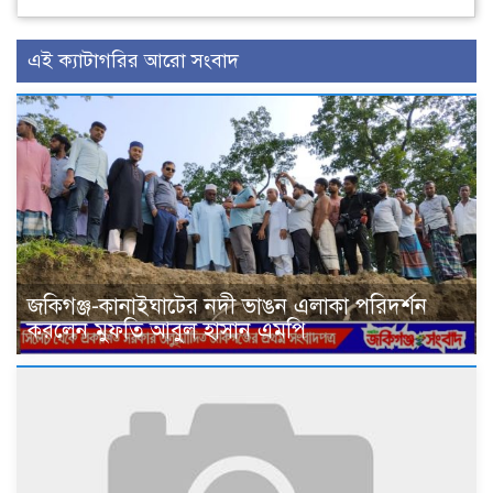
এই ক্যাটাগরির আরো সংবাদ
জকিগঞ্জ-কানাইঘাটের নদী ভাঙন এলাকা পরিদর্শন
করলেন মুফতি আবুল হাসান এমপি