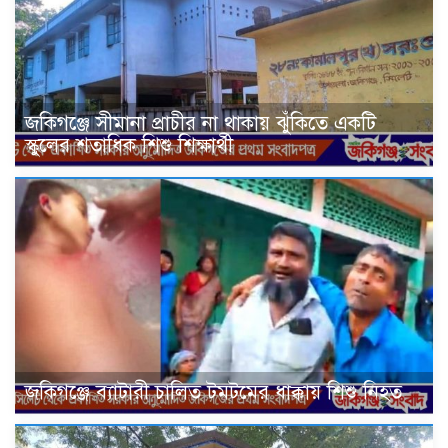
জকিগঞ্জে সীমানা প্রাচীর না থাকায় ঝুঁকিতে একটি
স্কুলের শতাধিক শিশু শিক্ষার্থী
জকিগঞ্জে ব্যাটারী চালিত টমটমের ধাক্কায় শিশু নিহত