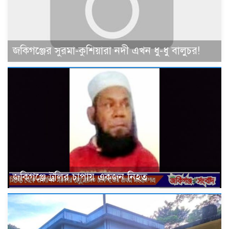
জকিগঞ্জের সুরমা-কুশিয়ারা নদী এখন ধু-ধু বালুচর!
জকিগঞ্জে ট্রলির চাপায় একজন নিহত