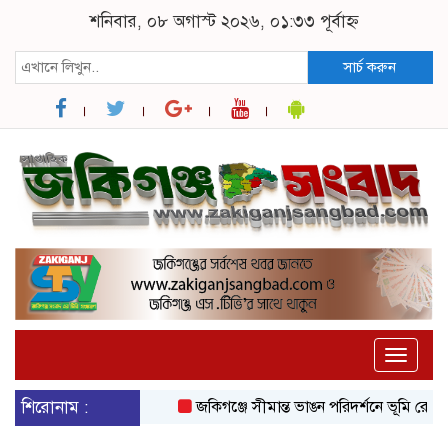
শনিবার, ০৮ অগাস্ট ২০২৬, ০১:৩৩ পূর্বাহ্ন
সার্চ করুন
Toggle
naviga
শিরোনাম :
জকিগঞ্জে সীমান্ত ভাঙন পরিদর্শনে ভূমি রেকর্ড ও