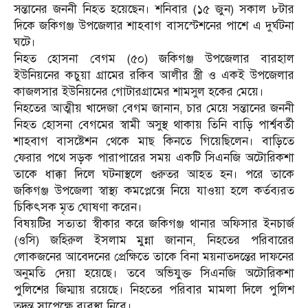
সন্তানের জননী নিহত হয়েছেন। শনিবার (১৫ জুন) সকাল ৮টার
দিকে জকিগঞ্জ উপজেলার শাহবাগ বাসস্টেশনের পাশে এ দুর্ঘটনা
ঘটে।
নিহত হোসনা বেগম (৫০) জকিগঞ্জ উপজেলার বারহাল
ইউনিয়নের কচুয়া গ্রামের রকিব আলীর স্ত্রী ও একই উপজেলার
কাজলসার ইউনিয়নের গোটারগ্রামের শামসুল হকের মেয়ে।
নিহতের আত্মীয় খাদেজা বেগম জানান, চার মেয়ে সন্তানের জননী
নিহত হোসনা বেগমের স্বামী অসুস্থ থাকায় তিনি বাড়ি পার্শ্ববর্তী
শাহবাগ বাসষ্টেশন থেকে মাছ কিনতে গিয়েছিলেন। বাড়িতে
ফেরার পথে সড়ক পারাপারের সময় একটি সিএনজি অটোরিকশা
তাকে ধাক্কা দিলে ঘটনাস্থলে গুরুতর আহত হন। পরে তাকে
জকিগঞ্জ উপজেলা স্বাস্থ্য কমপ্লেক্সে নিয়ে যাওয়া হলে কর্তব্যরত
চিকিৎসক মৃত ঘোষণা করেন।
বিষয়টির সত্যতা স্বীকার করে জকিগঞ্জ থানার অফিসার ইনচার্জ
(ওসি) জহিরুল ইসলাম মুন্না জানান, নিহতের পরিবারের
লোকজনের আবেদনের প্রেক্ষিতে তাকে বিনা ময়নাতদন্তের দাফনের
অনুমতি দেয়া হয়েছে। তবে অভিযুক্ত সিএনজি অটোরিকশা
পুলিশের জিম্মায় রয়েছে। নিহতের পরিবার মামলা দিলে পুলিশ
তদন্ত সাপেক্ষে ব্যবস্থা নিবে।