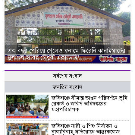
এক বছর পেরিয়ে গেলেও স্বনামে ফিরেনি কানাইঘাটের
মুলাগুল হারিছ চৌধুরী একাডেমি!
সর্বশেষ সংবাদ
জনপ্রিয় সংবাদ
জকিগঞ্জে সীমান্ত ভাঙন পরিদর্শনে ভূমি
রেকর্ড ও জরিপ অধিদপ্তরের
মহাপরিচালক
জকিগঞ্জে নারী ও শিশু নির্যাতন ও
বাল্যবিবাহ প্রতিরোধে আন্তঃকলেজ