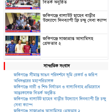
বিতর্ক অনুষ্ঠিত
জকিগঞ্জে বালাউট ছাহেব বাড়ীর
উদ্যোগে দিনব্যাপী ফ্রি চক্ষু সেবা ক্যাম্প
জকিগঞ্জে সাজাপ্রাপ্ত আসামিসহ
গ্রেফতার ২
রেলপথে যুক্ত হবে জকিগঞ্জ-কানাইঘাট,
সাম্প্রতিক সংবাদ
শুরু হচ্ছে সম্ভাব্যতা সমীক্ষা
জকিগঞ্জে সীমান্ত ভাঙন পরিদর্শনে ভূমি রেকর্ড ও জরিপ
অধিদপ্তরের মহাপরিচালক
সাবেক এমপি হাফিজ আহমদ
জকিগঞ্জে নারী ও শিশু নির্যাতন ও বাল্যবিবাহ প্রতিরোধে
মজুমদার কি আত্মগোপনে? ভাইরাল
আন্তঃকলেজ বিতর্ক অনুষ্ঠিত
ছবি ঘিরে আলোচনা!
জকিগঞ্জে বালাউট ছাহেব বাড়ীর উদ্যোগে দিনব্যাপী ফ্রি চক্ষু
সেবা ক্যাম্প
ভাতা পেতে টাকা লাগে না, জকিগঞ্জে
জকিগঞ্জে সাজাপ্রাপ্ত আসামিসহ গ্রেফতার ২