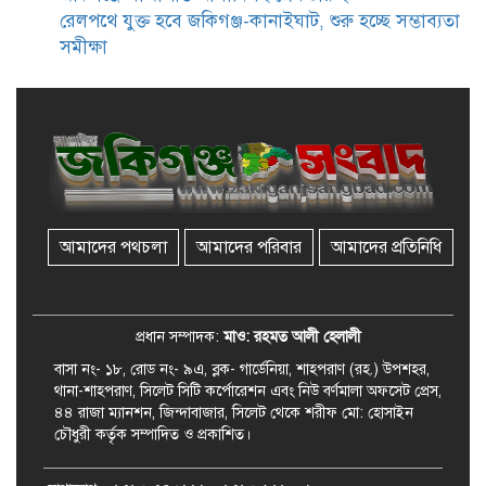
সমাজসেবা কর্মকর্তার গুরুত্বপূর্ণ বার্তা
রেলপথে যুক্ত হবে জকিগঞ্জ-কানাইঘাট, শুরু হচ্ছে সম্ভাব্যতা
সমীক্ষা
জকিগঞ্জে সরকারি পাঁচ ভাতার আবেদন
শুরু আজ
জকিগঞ্জে সুরমা নদীর বালুমহালে
মোবাইল কোর্ট পরিচালনা করলেন
ইউএনও: সরেজমিনে অভিযোগের
সত্যতা মেলেনি
আমাদের পথচলা
আমাদের পরিবার
আমাদের প্রতিনিধি
জকিগঞ্জে ৪ হাজার পিস ইয়াবাসহ
একজন গ্রেপ্তার
প্রধান সম্পাদক:
মাও: রহমত আলী হেলালী
বাসা নং- ১৮, রোড নং- ৯এ, ব্লক- গার্ডেনিয়া, শাহপরাণ (রহ.) উপশহর,
থানা-শাহপরাণ, সিলেট সিটি কর্পোরেশন এবং নিউ বর্ণমালা অফসেট প্রেস,
৪৪ রাজা ম্যানশন, জিন্দাবাজার, সিলেট থেকে শরীফ মো: হোসাইন
চৌধুরী কর্তৃক সম্পাদিত ও প্রকাশিত।