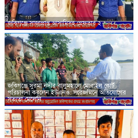
জকিগঞ্জে সাজাপ্রাপ্ত আসামিসহ গ্রেফতার ২
জকিগঞ্জে সুরমা নদীর বালুমহালে মোবাইল কোর্ট
পরিচালনা করলেন ইউএনও: সরেজমিনে অভিযোগের
সত্যতা মেলেনি