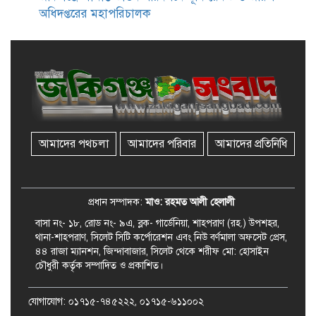
অধিদপ্তরের মহাপরিচালক
জকিগঞ্জে সাজাপ্রাপ্ত আসামিসহ
গ্রেফতার ২
রেলপথে যুক্ত হবে জকিগঞ্জ-কানাইঘাট,
শুরু হচ্ছে সম্ভাব্যতা সমীক্ষা
আমাদের পথচলা
আমাদের পরিবার
আমাদের প্রতিনিধি
সাবেক এমপি হাফিজ আহমদ
মজুমদার কি আত্মগোপনে? ভাইরাল
ছবি ঘিরে আলোচনা!
প্রধান সম্পাদক:
মাও: রহমত আলী হেলালী
বাসা নং- ১৮, রোড নং- ৯এ, ব্লক- গার্ডেনিয়া, শাহপরাণ (রহ.) উপশহর,
থানা-শাহপরাণ, সিলেট সিটি কর্পোরেশন এবং নিউ বর্ণমালা অফসেট প্রেস,
৪৪ রাজা ম্যানশন, জিন্দাবাজার, সিলেট থেকে শরীফ মো: হোসাইন
চৌধুরী কর্তৃক সম্পাদিত ও প্রকাশিত।
যোগাযোগ: ০১৭১৫-৭৪৫২২২, ০১৭১৫-৬১১০০২