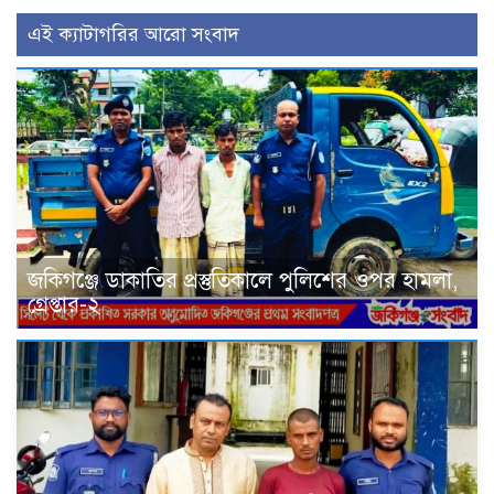
এই ক্যাটাগরির আরো সংবাদ
জকিগঞ্জে ডাকাতির প্রস্তুতিকালে পুলিশের ওপর হামলা,
গ্রেপ্তার-২