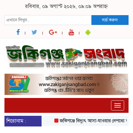
রবিবার, ০৯ অগাস্ট ২০২৬, ০৯:০৯ অপরাহ্ন
সার্চ করুন
Toggle
naviga
শিরোনাম :
জকিগঞ্জে বিদ্যুৎ আসা-যাওয়ার নেপথ্যে কী, জান