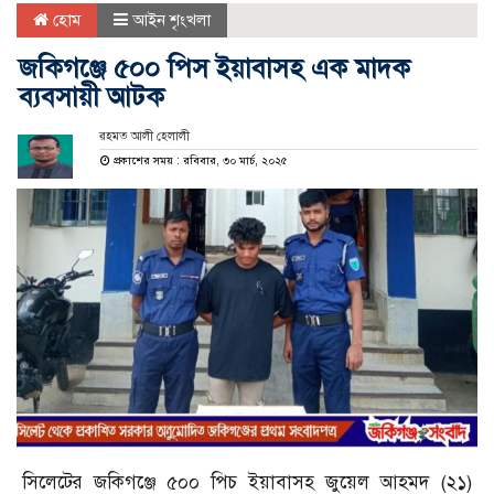
হোম
আইন শৃংখলা
জকিগঞ্জে ৫০০ পিস ইয়াবাসহ এক মাদক
ব্যবসায়ী আটক
রহমত আলী হেলালী
প্রকাশের সময় : রবিবার, ৩০ মার্চ, ২০২৫
সিলেটের জকিগঞ্জে ৫০০ পিচ ইয়াবাসহ জুয়েল আহমদ (২১)