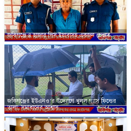
জকিগঞ্জে ৪ হাজার পিস ইয়াবাসহ একজন গ্রেপ্তার
জকিগঞ্জের ইউএনও’র উদ্যোগে খুলল গ্যাস ফিল্ডের
তালা: সমাধানের আশ্বাস