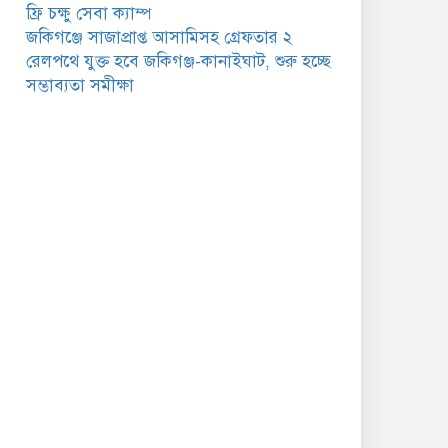
গুরুত্বপূর্ণ বার্তা
ফ্রি চক্ষু সেবা ক্যাম্প
জকিগঞ্জে সাজাপ্রাপ্ত আসামিসহ গ্রেফতার ২
জকিগঞ্জে সরকারি পাঁচ ভাতার
রেলপথে যুক্ত হবে জকিগঞ্জ-কানাইঘাট, শুরু হচ্ছে
আবেদন শুরু আজ
সম্ভাব্যতা সমীক্ষা
জকিগঞ্জে সুরমা নদীর
বালুমহালে মোবাইল কোর্ট
পরিচালনা করলেন ইউএনও:
সরেজমিনে অভিযোগের সত্যতা
েলেনি
জকিগঞ্জে ৪ হাজার পিস
ইয়াবাসহ একজন গ্রেপ্তার