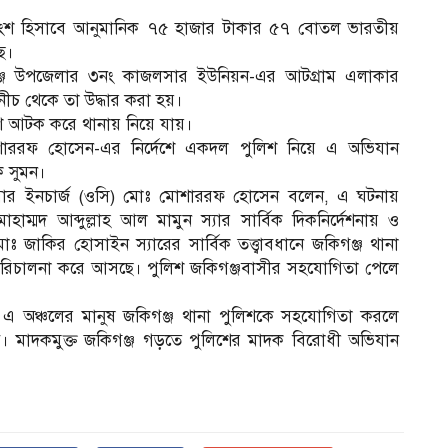
 অংশ হিসাবে আনুমানিক ৭৫ হাজার টাকার ৫৭ বোতল ভারতীয়
ে।
িগঞ্জ উপজেলার ৩নং কাজলসার ইউনিয়ন-এর আটগ্রাম এলাকার
নীচ থেকে তা উদ্ধার করা হয়।
িশ আটক করে থানায় নিয়ে যায়।
শাররফ হোসেন-এর নির্দেশে একদল পুলিশ নিয়ে এ অভিযান
 সুমন।
ফিসার ইনচার্জ (ওসি) মোঃ মোশাররফ হোসেন বলেন, এ ঘটনায়
ম
হাম্মদ আব্দুল্লাহ আল মামুন স‍্যার সার্বিক দিকনির্দেশনায় ও
ঃ জাকির হোসাইন স‍্যারের সার্বিক তত্ত্বাবধানে জকিগঞ্জ থানা
ন পরিচালনা করে আসছে। পুলিশ জকিগঞ্জবাসীর সহযোগিতা পেলে
 এ অঞ্চলের মানুষ জকিগঞ্জ থানা পুলিশকে সহযোগিতা করলে
। মাদকমুক্ত জকিগঞ্জ গড়তে পুলিশের মাদক বিরোধী অভিযান