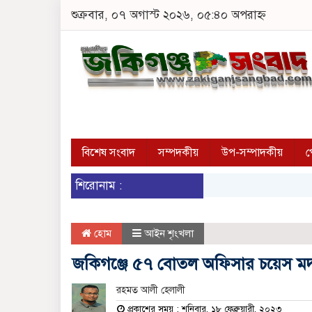
শুক্রবার, ০৭ অগাস্ট ২০২৬, ০৫:৪০ অপরাহ্ন
বিশেষ সংবাদ
সম্পদকীয়
উপ-সম্পাদকীয়
প
শিরোনাম :
হোম
আইন শৃংখলা
জকিগঞ্জে ৫৭ বোতল অফিসার চয়েস 
রহমত আলী হেলালী
প্রকাশের সময় : শনিবার, ১৮ ফেব্রুয়ারী, ২০২৩