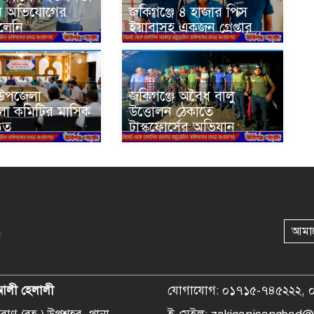
ে অভিযোগের
জকিগঞ্জে ৪ হাজার পিস
লেনি
ইয়াবাসহ একজন গ্রেপ্তার
 উপজেলা
জকিগঞ্জে অবৈধ বালু
লা কমিটির মাসিক
উত্তোলন ঠেকাতে
ঠিত
টাস্কফোর্সের অভিযান
আমা
আলী হেলালী
যোগাযোগ: ০১৭১৫-৭৪৫২২২, 