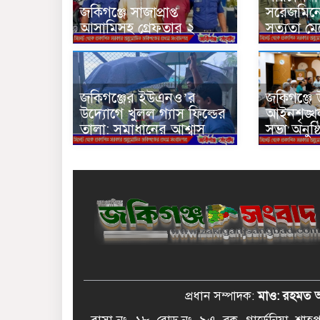
জকিগঞ্জে সাজাপ্রাপ্ত
সরেজমিন
আসামিসহ গ্রেফতার ২
সত্যতা মে
জকিগঞ্জের ইউএনও’র
জকিগঞ্জে
উদ্যোগে খুলল গ্যাস ফিল্ডের
আইনশৃঙ্খ
তালা: সমাধানের আশ্বাস
সভা অনুষ্
প্রধান সম্পাদক:
মাও: রহমত 