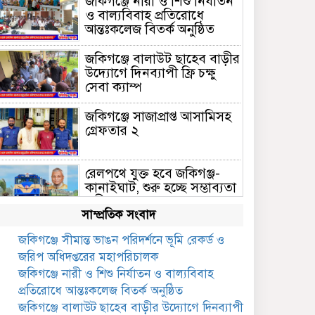
জকিগঞ্জে নারী ও শিশু নির্যাতন
ও বাল্যবিবাহ প্রতিরোধে
আন্তঃকলেজ বিতর্ক অনুষ্ঠিত
জকিগঞ্জে বালাউট ছাহেব বাড়ীর
উদ্যোগে দিনব্যাপী ফ্রি চক্ষু
সেবা ক্যাম্প
জকিগঞ্জে সাজাপ্রাপ্ত আসামিসহ
গ্রেফতার ২
রেলপথে যুক্ত হবে জকিগঞ্জ-
কানাইঘাট, শুরু হচ্ছে সম্ভাব্যতা
সমীক্ষা
সাম্প্রতিক সংবাদ
সাবেক এমপি হাফিজ আহমদ
জকিগঞ্জে সীমান্ত ভাঙন পরিদর্শনে ভূমি রেকর্ড ও
মজুমদার কি আত্মগোপনে?
জরিপ অধিদপ্তরের মহাপরিচালক
ভাইরাল ছবি ঘিরে আলোচনা!
জকিগঞ্জে নারী ও শিশু নির্যাতন ও বাল্যবিবাহ
ভাতা পেতে টাকা লাগে না,
প্রতিরোধে আন্তঃকলেজ বিতর্ক অনুষ্ঠিত
জকিগঞ্জে সমাজসেবা কর্মকর্তার
জকিগঞ্জে বালাউট ছাহেব বাড়ীর উদ্যোগে দিনব্যাপী