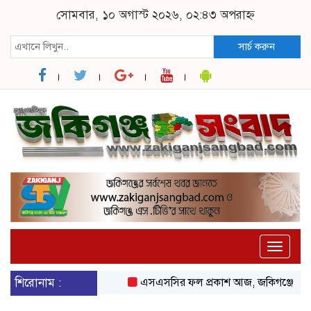
সোমবার, ১০ অগাস্ট ২০২৬, ০২:৪৩ অপরাহ্ন
সার্চ করুন
Toggle
naviga
শিরোনাম :
এসএসসির ফল প্রকাশ আজ, জকিগঞ্জে ২৩ শতাধিক শ