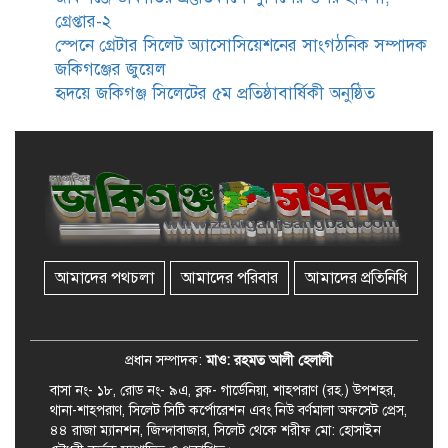
গ্রেপ্তার-২
জকিগঞ্জে নারী ও শিশু নির্যাতন ও
স্পেনে গ্রেটার সিলেট অ্যাসোসিয়েশনের সাংগঠনিক সম্পাদক
বাল্যবিবাহ প্রতিরোধে আন্তঃকলেজ
জকিগঞ্জের জুয়েল
বিতর্ক অনুষ্ঠিত
হৃদয়ে জকিগঞ্জ সিলেটের ৫ম প্রতিষ্ঠাবার্ষিকী অনুষ্ঠিত
জকিগঞ্জে বালাউট ছাহেব বাড়ীর
উদ্যোগে দিনব্যাপী ফ্রি চক্ষু সেবা ক্যাম্প
জকিগঞ্জে সাজাপ্রাপ্ত আসামিসহ
গ্রেফতার ২
আমাদের পথচলা
আমাদের পরিবার
আমাদের প্রতিনিধি
রেলপথে যুক্ত হবে জকিগঞ্জ-কানাইঘাট,
শুরু হচ্ছে সম্ভাব্যতা সমীক্ষা
প্রধান সম্পাদক:
মাও: রহমত আলী হেলালী
বাসা নং- ১৮, রোড নং- ৯এ, ব্লক- গার্ডেনিয়া, শাহপরাণ (রহ.) উপশহর,
থানা-শাহপরাণ, সিলেট সিটি কর্পোরেশন এবং নিউ বর্ণমালা অফসেট প্রেস,
৪৪ রাজা ম্যানশন, জিন্দাবাজার, সিলেট থেকে শরীফ মো: হোসাইন