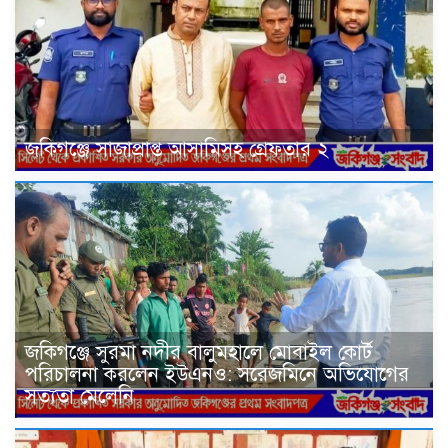
জকিগঞ্জে সাজাপ্রাপ্ত আসামিসহ গ্রেফতার ২
জকিগঞ্জে সুরমা নদীর বালুমহালে মোবাইল কোর্ট
পরিচালনা করলেন ইউএনও: সরেজমিনে অভিযোগের
সত্যতা মেলেনি