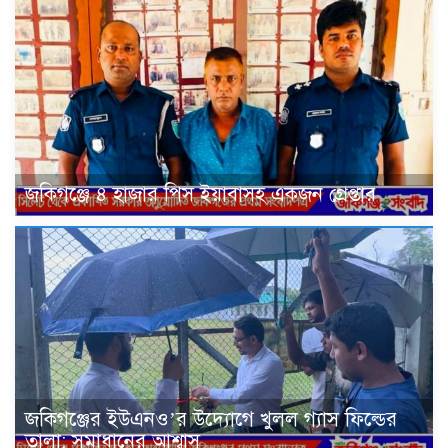
জকিগঞ্জে ৪ হাজার পিস ইয়াবাসহ একজন গ্রেপ্তার
জকিগঞ্জের ইউএনও’র উদ্যোগে খুলল গ্যাস ফিল্ডের
তালা: সমাধানের আশ্বাস