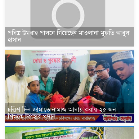
পবিত্র উমরাহ পালনে গিয়েছেন মাওলানা মুফতি আবুল
হাসান
চল্লিশ দিন জামাতে নামাজ আদায় করায় ২৫ জন
শিশুকে উপহার প্রদান