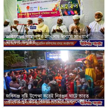
জকিগঞ্জের কামালপুর মাদ্রাসায় ঈসালে সাওয়াব
মাহফিল অনুষ্ঠিত
জকিগঞ্জ বৃষ্টি উপেক্ষা করেই নিরঞ্জন ঘাটে ভারত
-বাংলার দুই তীরে বিজয়া দশমীর মিলনমেলা