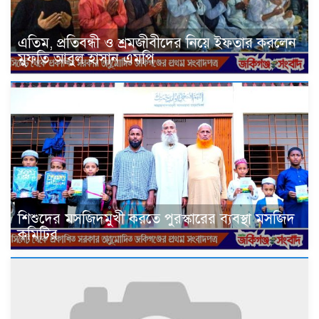
এতিম, প্রতিবন্ধী ও শ্রমজীবীদের নিয়ে ইফতার করলেন
মুফতি আবুল হাসান এমপি
শিশুদের মসজিদমুখী করতে পুরস্কারের ব্যবস্থা মসজিদ
কমিটির