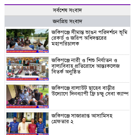
সর্বশেষ সংবাদ
জনপ্রিয় সংবাদ
জকিগঞ্জে সীমান্ত ভাঙন পরিদর্শনে ভূমি
রেকর্ড ও জরিপ অধিদপ্তরের
মহাপরিচালক
জকিগঞ্জে নারী ও শিশু নির্যাতন ও
বাল্যবিবাহ প্রতিরোধে আন্তঃকলেজ
বিতর্ক অনুষ্ঠিত
জকিগঞ্জে বালাউট ছাহেব বাড়ীর
উদ্যোগে দিনব্যাপী ফ্রি চক্ষু সেবা ক্যাম্প
জকিগঞ্জে সাজাপ্রাপ্ত আসামিসহ
গ্রেফতার ২