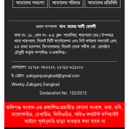
সত্যতা মেলেনি
আমাদের পথচলা
আমাদের পরিবার
আমাদের প্রতিনিধি
জকিগঞ্জে ৪ হাজার পিস ইয়াবাসহ
একজন গ্রেপ্তার
প্রধান সম্পাদক:
মাও: রহমত আলী হেলালী
বাসা নং- ১৮, রোড নং- ৯এ, ব্লক- গার্ডেনিয়া, শাহপরাণ (রহ.) উপশহর,
থানা-শাহপরাণ, সিলেট সিটি কর্পোরেশন এবং নিউ বর্ণমালা অফসেট প্রেস,
৪৪ রাজা ম্যানশন, জিন্দাবাজার, সিলেট থেকে শরীফ মো: হোসাইন
চৌধুরী কর্তৃক সম্পাদিত ও প্রকাশিত।
যোগাযোগ: ০১৭১৫-৭৪৫২২২, ০১৭১৫-৬১১০০২
ই-মেইল: zakiganjsangbad@gmail.com
Weekly Zakiganj Sangbad
Declaration No: 122/2012
জকিগঞ্জ সংবাদ-এর প্রকাশিত/প্রচারিত কোনো সংবাদ, তথ্য, ছবি,
আলোকচিত্র, রেখাচিত্র, ভিডিওচিত্র, অডিও কনটেন্ট কপিরাইট
আইনে পূর্বানুমতি ছাড়া ব্যবহার করা যাবে না