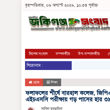
বৃহস্পতিবার, ০৬ অগাস্ট ২০২৬, ১০:৫৩ পূর্বাহ্ন
বিশেষ সংবাদ
সম্পদকীয়
উপ-সম্পাদকীয়
প
শিরোনাম :
হোম
শিক্ষা
ফলাফলের শীর্ষে বারহাল কলেজ, জিপি
এইচএসসি পরীক্ষায় গড় পাসের হার ৩৯.
আবিদা মুমতাহিনা