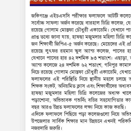
জকিগঞ্জে এইচএসসি পরীক্ষার ফলাফলে আটটি কলেজের
সর্বোচ্চ সাফল্য অর্জন করেছে বারহাল ডিগ্রি কলেজ
রয়েছে গোলাম মোস্তফা চৌধুরী একাডেমি। যেখানে পা
প্রাপ্ত তথ্যে জানা যায়, হাফছা মজুমদার মহিলা ডি
জন শিক্ষার্থী জিপিএ-৫ অর্জন করেছে। মেয়েদের এই প্র
রয়েছে লুৎফর রহমান স্কুল অ্যান্ড কলেজ, পাসের হা
যেখানে পাসের হার ৪২ দশমিক ৯৩ শতাংশ। এছাড়া, জ
অ্যান্ড কলেজে ২৪ দশমিক ৬২ শতাংশ, গনিপুর কামাল
নিচে রয়েছে গোলাম মোস্তফা চৌধুরী একাডেমি, যেখান
ফলাফলের এই পরিস্থিতি নিয়ে স্থানীয় মহলে চলছে আলো
শিক্ষক সংকট, অনিয়মিত ক্লাস এবং শিক্ষার্থীদের অধ্
হাফছা মজুমদার মহিলা ডিগ্রি কলেজের অধ্যক্ষ খালে
পড়াশোনা, অভিভাবক গভর্নিং বডির সহযোগিতার 
বছর আরও উন্নত ফলাফলের লক্ষ্য নিয়ে কাজ করছি।
এদিকে ফলাফলে পিছিয়ে পড়া কলেজগুলো নিয়ে অভিভা
উপজেলার সার্বিক শিক্ষার মান উন্নয়নে এখনই পরিকল্
নজরদারি জরুরি।