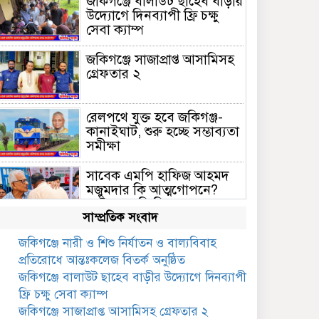
জকিগঞ্জে বালাউট ছাহেব বাড়ীর
উদ্যোগে দিনব্যাপী ফ্রি চক্ষু
সেবা ক্যাম্প
জকিগঞ্জে সাজাপ্রাপ্ত আসামিসহ
গ্রেফতার ২
রেলপথে যুক্ত হবে জকিগঞ্জ-
কানাইঘাট, শুরু হচ্ছে সম্ভাব্যতা
সমীক্ষা
সাবেক এমপি হাফিজ আহমদ
মজুমদার কি আত্মগোপনে?
ভাইরাল ছবি ঘিরে আলোচনা!
সাম্প্রতিক সংবাদ
ভাতা পেতে টাকা লাগে না,
জকিগঞ্জে নারী ও শিশু নির্যাতন ও বাল্যবিবাহ
জকিগঞ্জে সমাজসেবা কর্মকর্তার
প্রতিরোধে আন্তঃকলেজ বিতর্ক অনুষ্ঠিত
গুরুত্বপূর্ণ বার্তা
জকিগঞ্জে বালাউট ছাহেব বাড়ীর উদ্যোগে দিনব্যাপী
জকিগঞ্জে সরকারি পাঁচ ভাতার
ফ্রি চক্ষু সেবা ক্যাম্প
আবেদন শুরু আজ
জকিগঞ্জে সাজাপ্রাপ্ত আসামিসহ গ্রেফতার ২