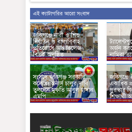
এই ক্যাটাগরির আরো সংবাদ
জকিগঞ্জে নারী ও শিশু
নির্যাতন ও বাল্যবিবাহ
ট্যালেন্টপ
প্রতিরোধে আন্তঃকলেজ
অর্জন কর
বিতর্ক অনুষ্ঠিত
নামিরা ত
সংসদে জকিগঞ্জ সরকারি
জকিগঞ্জ
কলেজে অনার্স চালুর দাবি
একাধিক প্র
তুললেন মুফতি আবুল হাসান
পুরস্কার 
এমপি
শিক্ষার্থী