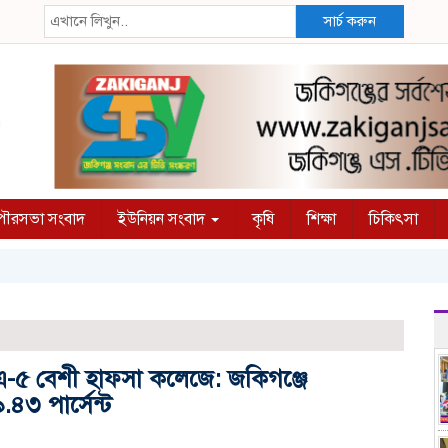
সার্চ করুন
ৌরসভা সংবাদ
ইউনিয়ন সংবাদ
কৃষি
শিক্ষা
চিকিৎসা
এ-৫ বেশী হাফসা কলেজে: জকিগঞ্জে
৪৩ পার্সেন্ট