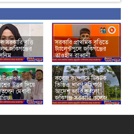
ুলে সরকারি বৃত্তি
সরকারি প্রাথমিক বৃত্তিতে
লেন জকিগঞ্জের
ট্যালেন্টপুলে জকিগঞ্জের
াসনিম
তাওহীদ রাব্বানী
ে ইউএনওর
কলেজ ক্যম্পাসে টিকটক
শ্নের উত্তর দিয়ে
ভিডিও ধারণ:বহিষ্কার
জিতলেন মেধাবী
আদেশ জারি করলো
 আরিফ
জকিগঞ্জ সরকারি কলেজ