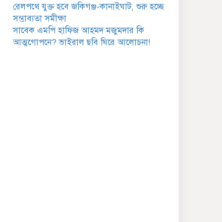
রেলপথে যুক্ত হবে জকিগঞ্জ-কানাইঘাট, শুরু হচ্ছে
সম্ভাব্যতা সমীক্ষা
জকিগঞ্জে সুরমা নদীর
সাবেক এমপি হাফিজ আহমদ মজুমদার কি
বালুমহালে মোবাইল কোর্ট
পরিচালনা করলেন ইউএনও:
আত্মগোপনে? ভাইরাল ছবি ঘিরে আলোচনা!
সরেজমিনে অভিযোগের সত্যতা
েলেনি
জকিগঞ্জে ৪ হাজার পিস
ইয়াবাসহ একজন গ্রেপ্তার
বিদেশ সফরে যাচ্ছেন সিলেট-৫
আসনের এমপি মুফতি আবুল
হাসান